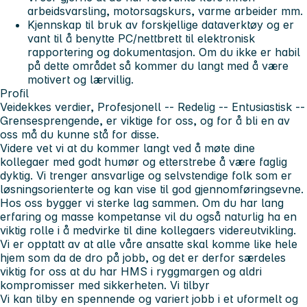
arbeidsvarsling, motorsagskurs, varme arbeider mm.
Kjennskap til bruk av forskjellige dataverktøy og er
vant til å benytte PC/nettbrett til elektronisk
rapportering og dokumentasjon. Om du ikke er habil
på dette området så kommer du langt med å være
motivert og lærvillig.
Profil
Veidekkes verdier, Profesjonell -- Redelig -- Entusiastisk --
Grensesprengende, er viktige for oss, og for å bli en av
oss må du kunne stå for disse.
Videre vet vi at du kommer langt ved å møte dine
kollegaer med godt humør og etterstrebe å være faglig
dyktig. Vi trenger ansvarlige og selvstendige folk som er
løsningsorienterte og kan vise til god gjennomføringsevne.
Hos oss bygger vi sterke lag sammen. Om du har lang
erfaring og masse kompetanse vil du også naturlig ha en
viktig rolle i å medvirke til dine kollegaers videreutvikling.
Vi er opptatt av at alle våre ansatte skal komme like hele
hjem som da de dro på jobb, og det er derfor særdeles
viktig for oss at du har HMS i ryggmargen og aldri
kompromisser med sikkerheten.
Vi tilbyr
Vi kan tilby en spennende og variert jobb i et uformelt og