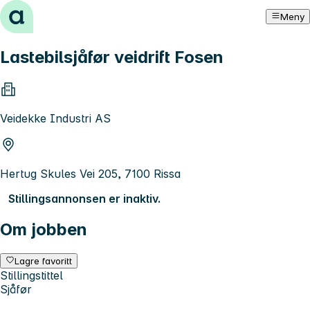
Hopp til innhold
Meny
Lastebilsjåfør veidrift Fosen
Veidekke Industri AS
Hertug Skules Vei 205, 7100 Rissa
Stillingsannonsen er inaktiv.
Om jobben
Lagre favoritt
Stillingstittel
Sjåfør