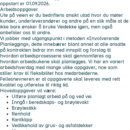
oppstart er 01.09.2026.
Arbeidsoppgaver
Ute på veien er du bedriftens ansikt utad hvor du møter
kunder, underleverandører og andre på en slik måte at de
ikke bare ønsker å bruke Veidekke igjen, men også
anbefaler oss til andre.
Vi jobber med utgangspunkt i metoden «Involverende
Planlegging», dette innebærer blant annet at alle ansatte
på kontrakten bidrar inn med innspill og forslag til
hvordan arbeidsprosessene skal gjennomføres og
hvordan arbeidsukene skal planlegges. Vi har en variert
arbeidshverdag med mange ulike oppgaver, noe som
stiller krav til fleksibilitet hos medarbeiderne.
Fellesnevneren er at oppgavene skal leveres med rett
kvalitet og utførelse til riktig tid.
Hovedoppgaver vil være:
Utføre planlagt arbeid på og ved vei
Inngå i beredskaps- og brøytevakt
Brøytestikk
Renhold
Kantklipp
Vedlikehold av grus- og asfaltdekker