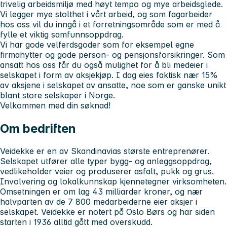
trivelig arbeidsmiljø med høyt tempo og mye arbeidsglede.
Vi legger mye stolthet i vårt arbeid, og som fagarbeider
hos oss vil du inngå i et forretningsområde som er med å
fylle et viktig samfunnsoppdrag.
Vi har gode velferdsgoder som for eksempel egne
firmahytter og gode person- og pensjonsforsikringer. Som
ansatt hos oss får du også mulighet for å bli medeier i
selskapet i form av aksjekjøp. I dag eies faktisk nær 15%
av aksjene i selskapet av ansatte, noe som er ganske unikt
blant store selskaper i Norge.
Velkommen med din søknad!
Om bedriften
Veidekke er en av Skandinavias største entreprenører.
Selskapet utfører alle typer bygg- og anleggsoppdrag,
vedlikeholder veier og produserer asfalt, pukk og grus.
Involvering og lokalkunnskap kjennetegner virksomheten.
Omsetningen er om lag 43 milliarder kroner, og nær
halvparten av de 7 800 medarbeiderne eier aksjer i
selskapet. Veidekke er notert på Oslo Børs og har siden
starten i 1936 alltid gått med overskudd.