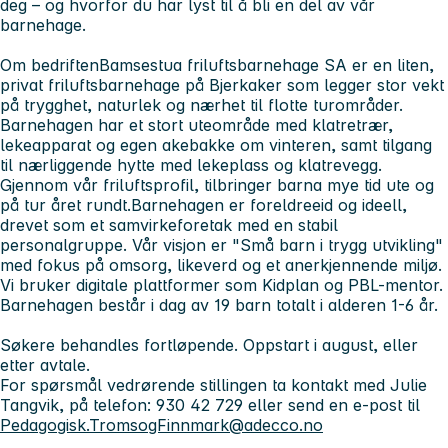
deg – og hvorfor du har lyst til å bli en del av vår
barnehage.
Om bedriften
Bamsestua friluftsbarnehage SA er en liten,
privat friluftsbarnehage på Bjerkaker som legger stor vekt
på trygghet, naturlek og nærhet til flotte turområder.
Barnehagen har et stort uteområde med klatretrær,
lekeapparat og egen akebakke om vinteren, samt tilgang
til nærliggende hytte med lekeplass og klatrevegg.
Gjennom vår friluftsprofil, tilbringer barna mye tid ute og
på tur året rundt.
Barnehagen er foreldreeid og ideell,
drevet som et samvirkeforetak med en stabil
personalgruppe. Vår visjon er "Små barn i trygg utvikling"
med fokus på omsorg, likeverd og et anerkjennende miljø.
Vi bruker digitale plattformer som Kidplan og PBL-mentor.
Barnehagen består i dag av 19 barn totalt i alderen 1-6 år.
Søkere behandles fortløpende. Oppstart i august, eller
etter avtale.
For spørsmål vedrørende stillingen ta kontakt med Julie
Tangvik, på telefon: 930 42 729 eller send en e-post til
Pedagogisk.TromsogFinnmark@adecco.no