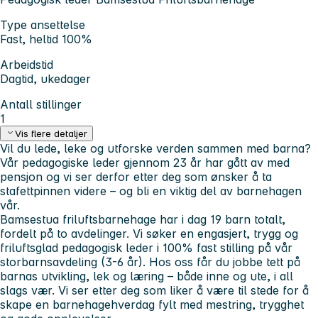
Type ansettelse
Fast, heltid 100%
Arbeidstid
Dagtid, ukedager
Antall stillinger
1
Vis flere detaljer
Vil du lede, leke og utforske verden sammen med barna?
Vår pedagogiske leder gjennom 23 år har gått av med
pensjon og vi ser derfor etter deg som ønsker å ta
stafettpinnen videre – og bli en viktig del av barnehagen
vår.
Bamsestua friluftsbarnehage har i dag 19 barn totalt,
fordelt på to avdelinger. Vi søker en
engasjert, trygg og
friluftsglad pedagogisk leder i 100% fast stilling
på vår
storbarnsavdeling (3-6 år). Hos oss får du jobbe tett på
barnas utvikling, lek og læring – både inne og ute, i all
slags vær. Vi ser etter deg som liker å være til stede for å
skape en barnehagehverdag fylt med mestring, trygghet