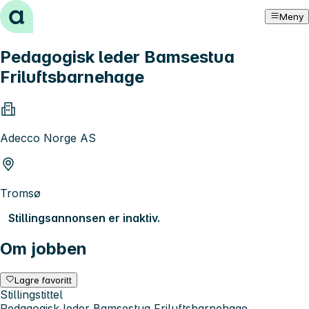
Hopp til innhold
Meny
Pedagogisk leder Bamsestua
Friluftsbarnehage
Adecco Norge AS
Tromsø
Stillingsannonsen er inaktiv.
Om jobben
Lagre favoritt
Stillingstittel
Pedagogisk leder Bamsestua Friluftsbarnehage