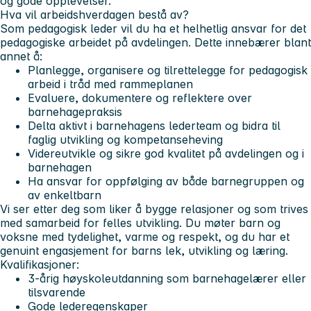
og gode opplevelser.
Hva vil arbeidshverdagen bestå av?
Som pedagogisk leder vil du ha et helhetlig ansvar for det
pedagogiske arbeidet på avdelingen. Dette innebærer blant
annet å:
Planlegge, organisere og tilrettelegge for pedagogisk
arbeid i tråd med rammeplanen
Evaluere, dokumentere og reflektere over
barnehagepraksis
Delta aktivt i barnehagens lederteam og bidra til
faglig utvikling og kompetanseheving
Videreutvikle og sikre god kvalitet på avdelingen og i
barnehagen
Ha ansvar for oppfølging av både barnegruppen og
av enkeltbarn
Vi ser etter deg
som liker å bygge relasjoner og som trives
med samarbeid for felles utvikling. Du møter barn og
voksne med tydelighet, varme og respekt, og du har et
genuint engasjement for barns lek, utvikling og læring.
Kvalifikasjoner:
3-årig høyskoleutdanning som barnehagelærer eller
tilsvarende
Gode lederegenskaper