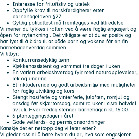
Interesse for friluftsliv og utelek
Oppfylle krav til norskferdigheter etter
barnehageloven §27
Gyldig politiattest må fremlegges ved tiltredelse
Vi mener du lykkes i rollen
ved å være faglig engasjert og
åpen for nytenkning . Det viktigste er at du er positiv og
har lyst til å bidra til at både barn og voksne får en fin
barnehagehverdag sammen.
Vi tilbyr:
Konkurransedyktig lønn
Kjøkkenassistent og varmmat tre dager i uken
En variert arbeidshverdag fylt med naturopplevelser,
lek og undring
Et inkluderende og godt arbeidsmiljø med muligheter
for faglig utvikling og kurs
Stengt høstferie og vinterferie, julaften, romjul og
onsdag før skjærtorsdag, samt to uker i siste halvdel
av juli. Hver fredag stenger barnehagen kl. 16.00
6 planleggingsdager i året
Gode velferds- og permisjonsordninger
Kanskje det er nettopp
deg
vi leter etter?
Vi gleder oss til å høre hvem du er, hva som engasjerer