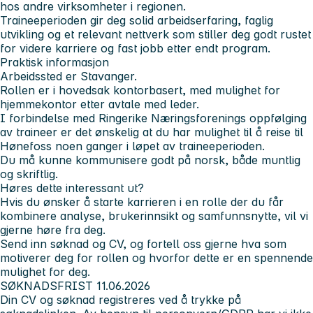
hos andre virksomheter i regionen.
Traineeperioden gir deg solid arbeidserfaring, faglig
utvikling og et relevant nettverk som stiller deg godt rustet
for videre karriere og fast jobb etter endt program.
Praktisk informasjon
Arbeidssted er Stavanger.
Rollen er i hovedsak kontorbasert, med mulighet for
hjemmekontor etter avtale med leder.
I forbindelse med Ringerike Næringsforenings oppfølging
av traineer er det ønskelig at du har mulighet til å reise til
Hønefoss noen ganger i løpet av traineeperioden.
Du må kunne kommunisere godt på norsk, både muntlig
og skriftlig.
Høres dette interessant ut?
Hvis du ønsker å starte karrieren i en rolle der du får
kombinere analyse, brukerinnsikt og samfunnsnytte, vil vi
gjerne høre fra deg.
Send inn søknad og CV, og fortell oss gjerne hva som
motiverer deg for rollen og hvorfor dette er en spennende
mulighet for deg.
SØKNADSFRIST
11.06.2026
Din CV og søknad registreres ved å trykke på