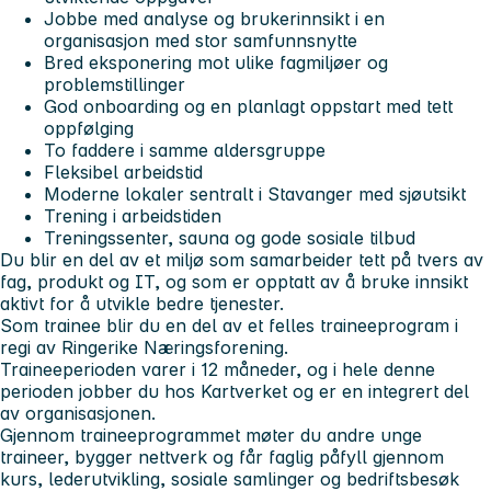
Jobbe med analyse og brukerinnsikt i en
organisasjon med stor samfunnsnytte
Bred eksponering mot ulike fagmiljøer og
problemstillinger
God onboarding og en planlagt oppstart med tett
oppfølging
To faddere i samme aldersgruppe
Fleksibel arbeidstid
Moderne lokaler sentralt i Stavanger med sjøutsikt
Trening i arbeidstiden
Treningssenter, sauna og gode sosiale tilbud
Du blir en del av et miljø som samarbeider tett på tvers av
fag, produkt og IT, og som er opptatt av å bruke innsikt
aktivt for å utvikle bedre tjenester.
Som trainee blir du en del av et felles traineeprogram i
regi av Ringerike Næringsforening.
Traineeperioden varer i 12 måneder, og i hele denne
perioden jobber du hos Kartverket og er en integrert del
av organisasjonen.
Gjennom traineeprogrammet møter du andre unge
traineer, bygger nettverk og får faglig påfyll gjennom
kurs, lederutvikling, sosiale samlinger og bedriftsbesøk