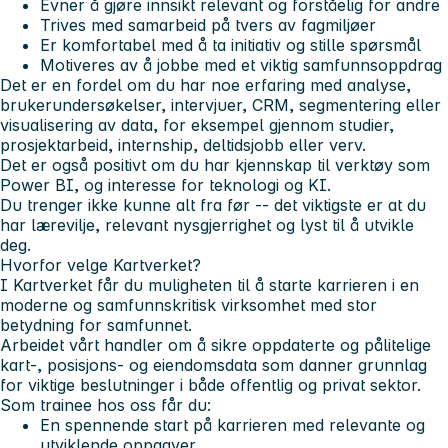
Evner å gjøre innsikt relevant og forståelig for andre
Trives med samarbeid på tvers av fagmiljøer
Er komfortabel med å ta initiativ og stille spørsmål
Motiveres av å jobbe med et viktig samfunnsoppdrag
Det er en fordel om du har noe erfaring med analyse,
brukerundersøkelser, intervjuer, CRM, segmentering eller
visualisering av data, for eksempel gjennom studier,
prosjektarbeid, internship, deltidsjobb eller verv.
Det er også positivt om du har kjennskap til verktøy som
Power BI, og interesse for teknologi og KI.
Du trenger ikke kunne alt fra før -- det viktigste er at du
har lærevilje, relevant nysgjerrighet og lyst til å utvikle
deg.
Hvorfor velge Kartverket?
I Kartverket får du muligheten til å starte karrieren i en
moderne og samfunnskritisk virksomhet med stor
betydning for samfunnet.
Arbeidet vårt handler om å sikre oppdaterte og pålitelige
kart-, posisjons- og eiendomsdata som danner grunnlag
for viktige beslutninger i både offentlig og privat sektor.
Som trainee hos oss får du:
En spennende start på karrieren med relevante og
utviklende oppgaver