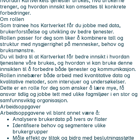
hvordan Kartverkets tjenester brukes, hva brukerne
trenger, og hvordan innsikt kan omsettes til konkrete
forbedringer.
Om rollen
Som trainee hos Kartverket får du jobbe med data,
brukerforståelse og utvikling av bedre tjenester.
Rollen passer for deg som liker å kombinere tall og
struktur med nysgjerrighet på mennesker, behov og
bruksmønstre.
Du vil bidra til at Kartverket får bedre innsikt i hvordan
tjenestene våre brukes, og hvordan vi kan bruke denne
innsikten til å forbedre både tjenester og kommunikasjon.
Rollen innebærer både arbeid med kvantitative data og
kvalitative metoder, som intervjuer og undersøkelser.
Dette er en rolle for deg som ønsker å lære mye, få
ansvar tidlig og jobbe tett med ulike fagmiljøer i en stor og
samfunnsviktig organisasjon.
Arbeidsoppgaver
Arbeidsoppgavene vil blant annet være å:
Analysere brukerdata på tvers av flater
Identifisere behov og segmentere ulike
brukergrupper
Måle effekt av tiltak og bidra med beslutningsstøtte