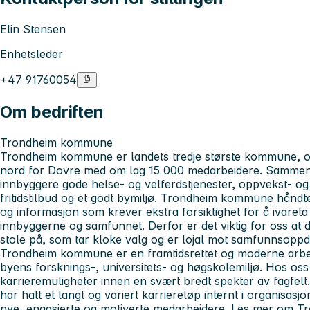
Elin Stensen
Enhetsleder
+47 91760054
Om bedriften
Trondheim kommune
Trondheim kommune er landets tredje største kommune, og
nord for Dovre med om lag 15 000 medarbeidere. Sammen j
innbyggere gode helse- og velferdstjenester, oppvekst- og
fritidstilbud og et godt bymiljø. Trondheim kommune hånd
og informasjon som krever ekstra forsiktighet for å ivareta
innbyggerne og samfunnet. Derfor er det viktig for oss at
stole på, som tar kloke valg og er lojal mot samfunnsopp
Trondheim kommune er en framtidsrettet og moderne arb
byens forsknings-, universitets- og høgskolemiljø. Hos os
karrieremuligheter innen en svært bredt spekter av fagfe
har hatt et langt og variert karriereløp internt i organisasjo
nye, engasjerte og motiverte medarbeidere. Les mer om 