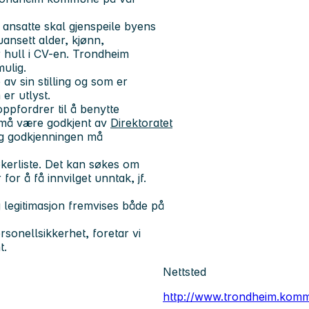
ansatte skal gjenspeile byens
uansett alder, kjønn,
er hull i CV-en. Trondheim
ulig.
v sin stilling og som er
 er utlyst.
ppfordrer til å benytte
 må være godkjent av
Direktoratet
og godkjenningen må
kerliste. Det kan søkes om
or å få innvilget unntak, jf.
g legitimasjon fremvises både på
onellsikkerhet, foretar vi
t.
Nettsted
http://www.trondheim.kom