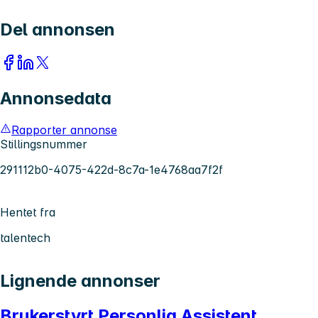
Del annonsen
Annonsedata
Rapporter annonse
Stillingsnummer
291112b0-4075-422d-8c7a-1e4768aa7f2f
Hentet fra
talentech
Lignende annonser
Brukerstyrt Personlig Assistent