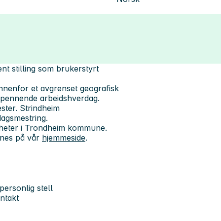
nt stilling som brukerstyrt
nnenfor et avgrenset geografisk
 spennende arbeidshverdag.
ster. Strindheim
dagsmestring.
nheter i Trondheim kommune.
nnes på vår
hjemmeside
.
 personlig stell
ntakt