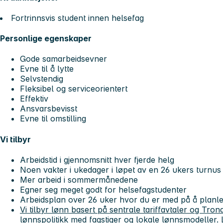
Fortrinnsvis student innen helsefag
Personlige egenskaper
Gode samarbeidsevner
Evne til å lytte
Selvstendig
Fleksibel og serviceorientert
Effektiv
Ansvarsbevisst
Evne til omstilling
Vi tilbyr
Arbeidstid i gjennomsnitt hver fjerde helg
Noen vakter i ukedager i løpet av en 26 ukers turnus
Mer arbeid i sommermånedene
Egner seg meget godt for helsefagstudenter
Arbeidsplan over 26 uker hvor du er med på å planle
Vi tilbyr lønn basert på sentrale tariffavtaler og T
lønnspolitikk med fagstiger og lokale lønnsmodeller
.