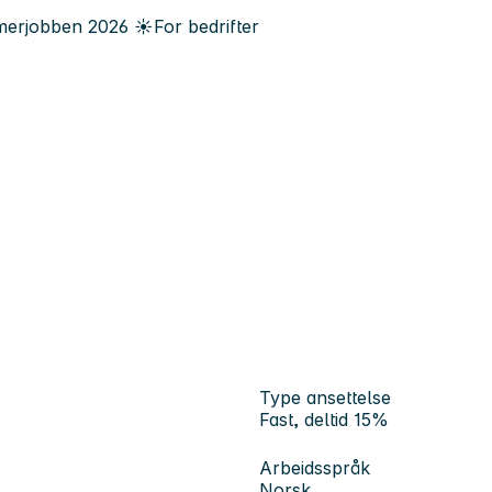
erjobben
2026
☀️
For bedrifter
Type ansettelse
Fast, deltid 15%
Arbeidsspråk
Norsk