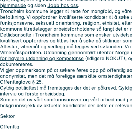
hjemmeside
og siden
Jobb hos oss
.
Trondheim kommune legger til rette for mangfold, og våre 
befolkning. Vi oppfordrer kvalifiserte kandidater til å søke 
funksjonsevne, seksuell orientering, religion, etnisitet, ell
kommune tilrettelegger arbeidsforholdene så langt det er m
Deltidsansatte i Trondheim kommune som ønsker utvidelse a
kvalifisert oppfordres og tilbys her å søke på stillinger som
Attester, vitnemål og vedlegg må legges ved søknaden. Vi o
Vitnemålsportalen. Utdanning gjennomført utenfor Norge
for høyere utdanning og kompetanse
(tidligere NOKUT), 
dokumenteres.
Vi gjør oppmerksom på at søkere føres opp på offentlig sø
anonymitet, men det må foreligge særskilte omstendigheter f
Offentleglova § 25.
Gyldig politiattest må fremlegges der det er påkrevd. Gyldi
intervju og første arbeidsdag.
Som en del av vårt samfunnsansvar og vårt arbeid med pers
bakgrunnssjekk av aktuelle kandidater der dette er relevan
Sektor
Offentlig