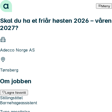
Hopp til innhold
Meny
Skal du ha et friår høsten 2026 – våren
2027?
Adecco Norge AS
Tønsberg
Om jobben
Lagre favoritt
Stillingstittel
Barnehageassistent
Type ansettelse