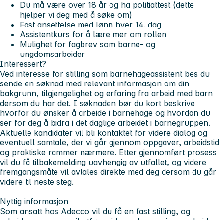
Du må være over 18 år og ha politiattest (dette
hjelper vi deg med å søke om)
Fast ansettelse med lønn hver 14. dag
Assistentkurs for å lære mer om rollen
Mulighet for fagbrev som barne- og
ungdomsarbeider
Interessert?
Ved interesse for stilling som barnehageassistent bes du
sende en søknad med relevant informasjon om din
bakgrunn, tilgjengelighet og erfaring fra arbeid med barn
dersom du har det. I søknaden bør du kort beskrive
hvorfor du ønsker å arbeide i barnehage og hvordan du
ser for deg å bidra i det daglige arbeidet i barnegruppen.
Aktuelle kandidater vil bli kontaktet for videre dialog og
eventuell samtale, der vi går gjennom oppgaver, arbeidstid
og praktiske rammer nærmere. Etter gjennomført prosess
vil du få tilbakemelding uavhengig av utfallet, og videre
fremgangsmåte vil avtales direkte med deg dersom du går
videre til neste steg.
Nyttig informasjon
Som ansatt hos Adecco vil du få en fast stilling, og