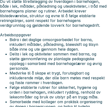
Du vil støtte tilrettelegging av hverdagen i barnehagen,
både i lek, måltider, påkledning og uteaktiviteter, i tråd med
barnehagens planer og rutiner. Arbeidet krever
tilstedeværelse, struktur og evne til å følge etablerte
retningslinjer, samt respekt for barnehagens
verdigrunnlag og gjeldende lovverk for barnehagedrift.
Arbeidsoppgaver
Bidra i det daglige omsorgsarbeidet for barna,
inkludert måltider, påkledning, bleieskift og tilsyn
både inne og ute gjennom hele dagen.
Delta i lek og aktiviteter sammen med barna, og
støtte gjennomføring av planlagte pedagogiske
opplegg i samarbeid med barnehagelærer og øvrig
personale.
Medvirke til å skape et trygt, forutsigbart og
inkluderende miljø, der alle barn møtes med respekt
og faste rammer i hverdagen.
Følge etablerte rutiner for sikkerhet, hygiene og
orden i barnehagen, inkludert rydding, renhold av
lekeområder og bruk av utstyr på en trygg måte.
Samarbeide med kolleger om praktisk organisering
av dagen i barnegruppen, og bidra til tydelig