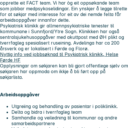
opprette eit FACT team. Vi har òg eit oppsøkande team
som jobbar medpsykoselidingar. Ein ynskjer å legge tilrette
for at søkjar med interesse for eit av dei nemde felta får
arbeidsoppgåver innanfor dette.
Psykiatrisk klinikk gir allmennpsykiatriske tenester til
kommunane i Sunnfjord/Ytre Sogn. Klinikken har også
sentralsjukehusoppgåver med akuttpost med ØH plikt og
tverrfagleg spesialisert ruseining. Avdelinga har ca 200
årsverk og er lokalisert i Førde og Florø.
Nyttig info ved jobbsøknad til Psykiatrisk klinikk, Helse
Førde HF
Opplysningar om søkjaren kan bli gjort offentlege sjølv om
søkjaren har oppmoda om ikkje å bli ført opp på
søkjarlista.
Arbeidsoppgåver
Utgreiing og behandling av pasientar i poliklinikk.
Delta og bidra i tverrfagleg team
Samhandle og veiledning til kommunar og andre
samarbeidspartnere