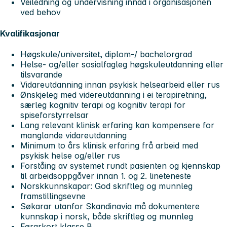
Veiledning og undervisning innad i organisasjonen
ved behov
Kvalifikasjonar
Høgskule/universitet, diplom-/ bachelorgrad
Helse- og/eller sosialfagleg høgskuleutdanning eller
tilsvarande
Vidareutdanning innan psykisk helsearbeid eller rus
Ønskjeleg med videreutdanning i ei terapiretning,
særleg kognitiv terapi og kognitiv terapi for
spiseforstyrrelsar
Lang relevant klinisk erfaring kan kompensere for
manglande vidareutdanning
Minimum to års klinisk erfaring frå arbeid med
psykisk helse og/eller rus
Forståing av systemet rundt pasienten og kjennskap
til arbeidsoppgåver innan 1. og 2. lineteneste
Norskkunnskapar: God skriftleg og munnleg
framstillingsevne
Søkarar utanfor Skandinavia må dokumentere
kunnskap i norsk, både skriftleg og munnleg
Førarkort klasse B