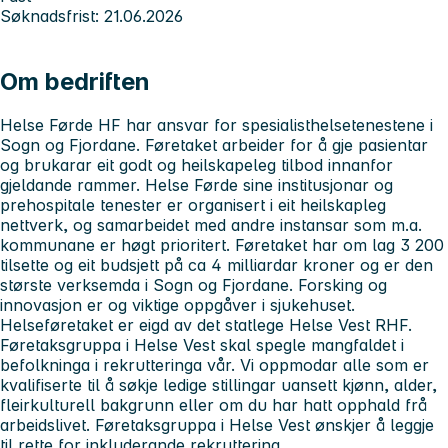
Søknadsfrist: 21.06.2026
Om bedriften
Helse Førde HF har ansvar for spesialisthelsetenestene i
Sogn og Fjordane. Føretaket arbeider for å gje pasientar
og brukarar eit godt og heilskapeleg tilbod innanfor
gjeldande rammer. Helse Førde sine institusjonar og
prehospitale tenester er organisert i eit heilskapleg
nettverk, og samarbeidet med andre instansar som m.a.
kommunane er høgt prioritert. Føretaket har om lag 3 200
tilsette og eit budsjett på ca 4 milliardar kroner og er den
største verksemda i Sogn og Fjordane. Forsking og
innovasjon er og viktige oppgåver i sjukehuset.
Helseføretaket er eigd av det statlege Helse Vest RHF.
Føretaksgruppa i Helse Vest skal spegle mangfaldet i
befolkninga i rekrutteringa vår. Vi oppmodar alle som er
kvalifiserte til å søkje ledige stillingar uansett kjønn, alder,
fleirkulturell bakgrunn eller om du har hatt opphald frå
arbeidslivet. Føretaksgruppa i Helse Vest ønskjer å leggje
til rette for inkluderande rekruttering.