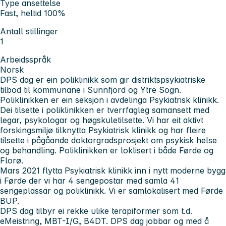
Type ansettelse
Fast, heltid 100%
Antall stillinger
1
Arbeidsspråk
Norsk
DPS dag er ein poliklinikk som gir distriktspsykiatriske
tilbod til kommunane i Sunnfjord og Ytre Sogn.
Poliklinikken er ein seksjon i avdelinga Psykiatrisk klinikk.
Dei tilsette i poliklinikken er tverrfagleg samansett med
legar, psykologar og høgskuletilsette. Vi har eit aktivt
forskingsmiljø tilknytta Psykiatrisk klinikk og har fleire
tilsette i pågåande doktorgradsprosjekt om psykisk helse
og behandling. Poliklinikken er loklisert i både Førde og
Florø.
Mars 2021 flytta Psykiatrisk klinikk inn i nytt moderne bygg
i Førde der vi har 4 sengepostar med samla 41
sengeplassar og poliklinikk. Vi er samlokalisert med Førde
BUP.
DPS dag tilbyr ei rekke ulike terapiformer som t.d.
eMeistring, MBT-I/G, B4DT. DPS dag jobbar og med å