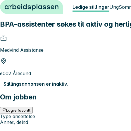
Hopp til innhold
Ledige stillinger
Ung
Somm
BPA-assistenter søkes til aktiv og herl
Medvind Assistanse
6002 Ålesund
Stillingsannonsen er inaktiv.
Om jobben
Lagre favoritt
Type ansettelse
Annet, deltid