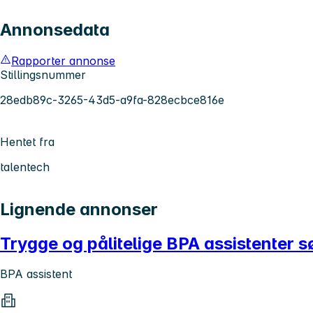
Annonsedata
Rapporter annonse
Stillingsnummer
28edb89c-3265-43d5-a9fa-828ecbce816e
Hentet fra
talentech
Lignende annonser
Trygge og pålitelige BPA assistenter s
BPA assistent