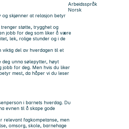
Arbeidsspråk
Norsk
v og skjønner at relasjon betyr
 trenger støtte, trygghet og
 en jobb for deg som liker å være
et, lek, rolige stunder og i de
viktig del av hverdagen til et
e deg unna sølepytter, høyt
g jobb for deg. Men hvis du liker
betyr mest, da håper vi du leser
ksenperson i barnets hverdag. Du
ha evnen til å skape gode
ler relevant fagkompetanse, men
else, omsorg, skole, barnehage