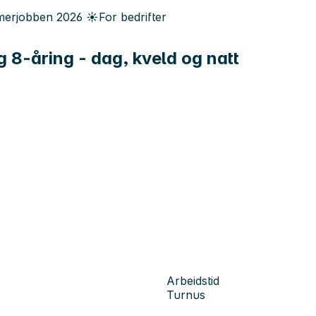
erjobben
2026
☀️
For bedrifter
ig 8-åring - dag, kveld og natt
Arbeidstid
Turnus