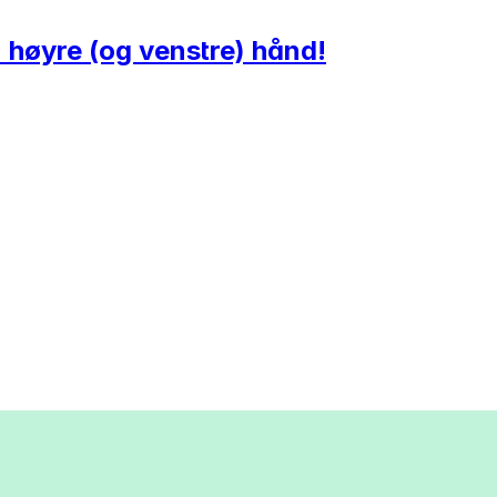
 høyre (og venstre) hånd!