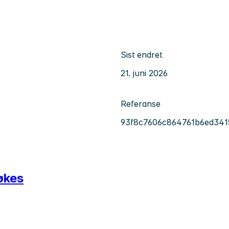
Sist endret
21. juni 2026
Referanse
93f8c7606c864761b6ed34
økes