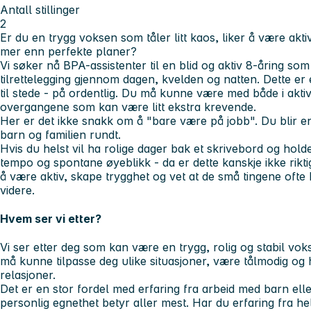
Antall stillinger
2
Er du en trygg voksen som tåler litt kaos, liker å være akti
mer enn perfekte planer?
Vi søker nå BPA-assistenter til en blid og aktiv 8-åring som
tilrettelegging gjennom dagen, kvelden og natten. Dette er
til stede - på ordentlig. Du må kunne være med både i aktivit
overgangene som kan være litt ekstra krevende.
Her er det ikke snakk om å "bare være på jobb". Du blir en 
barn og familien rundt.
Hvis du helst vil ha rolige dager bak et skrivebord og hold
tempo og spontane øyeblikk - da er dette kanskje ikke rikti
å være aktiv, skape trygghet og vet at de små tingene ofte 
videre.
Hvem ser vi etter?
Vi ser etter deg som kan være en trygg, rolig og stabil vo
må kunne tilpasse deg ulike situasjoner, være tålmodig og 
relasjoner.
Det er en stor fordel med erfaring fra arbeid med barn el
personlig egnethet betyr aller mest. Har du erfaring fra h