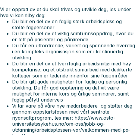
Vi er opptatt av at du skal trives og utvikle deg, les under
hva vi kan tilby deg:
Du blir en del av en faglig sterk arbeidsplass og
stolte fagpersoner
Du blir en del av et viktig samfunnsoppdrag, hvor du
er tett på pasienter og pårørende
Du får en utfordrende, variert og spennende hverdag
i en kompleks organisasjon som er i kontinuerlig
utvikling
Du blir en del av et tverrfaglig arbeidsmiljø med høy
kompetanse, og et utstrakt samarbeid med dedikerte
kolleger som er ledende innenfor sine fagområder
Du blir gitt gode muligheter for faglig og personlig
utvikling. Du får god opplæring og det vil være
mulighet for interne kurs og årlige seminarer, samt
faglig påfyll underveis
Vi tar vare på våre nye medarbeidere og støtter deg
gjennom oppstartsfasen med vårt sentrale
nyansattprogram, les mer:
https://www.oslo-
universitetssykehus.no/om-oss/jobb-og-
utdanning/arbeidsplassen-var/velkommen-med-pa-