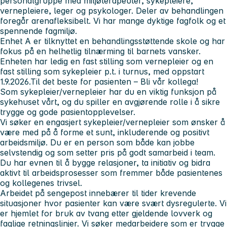
personalgruppe med miljøterapeuter, sykepleiere,
vernepleiere, leger og psykologer. Deler av behandlingen
foregår arenafleksibelt. Vi har mange dyktige fagfolk og et
spennende fagmiljø.
Enhet A er tilknyttet en behandlingsstøttende skole og har
fokus på en helhetlig tilnærming til barnets vansker.
Enheten har ledig en fast stilling som vernepleier og en
fast stilling som sykepleier p.t. i turnus, med oppstart
1.9.2026.
Til det beste for pasienten – Bli vår kollega!
Som sykepleier/vernepleier har du en viktig funksjon på
sykehuset vårt, og du spiller en avgjørende rolle i å sikre
trygge og gode pasientopplevelser.
Vi søker en engasjert sykepleier/vernepleier som ønsker å
være med på å forme et sunt, inkluderende og positivt
arbeidsmiljø. Du er en person som både kan jobbe
selvstendig og som setter pris på godt samarbeid i team.
Du har evnen til å bygge relasjoner, ta initiativ og bidra
aktivt til arbeidsprosesser som fremmer både pasientenes
og kollegenes trivsel.
Arbeidet på sengepost innebærer til tider krevende
situasjoner hvor pasienter kan være svært dysregulerte. Vi
er hjemlet for bruk av tvang etter gjeldende lovverk og
faglige retningslinjer. Vi søker medarbeidere som er trygge