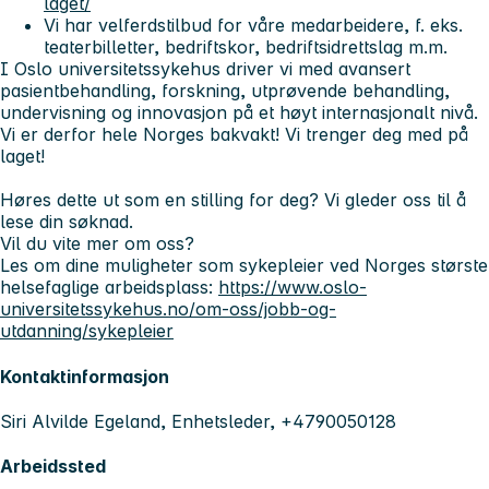
laget/
Vi har velferdstilbud for våre medarbeidere, f. eks.
teaterbilletter, bedriftskor, bedriftsidrettslag m.m.
I Oslo universitetssykehus driver vi med avansert
pasientbehandling, forskning, utprøvende behandling,
undervisning og innovasjon på et høyt internasjonalt nivå.
Vi er derfor hele Norges bakvakt! Vi trenger deg med på
laget!
Høres dette ut som en stilling for deg? Vi gleder oss til å
lese din søknad.
Vil du vite mer om oss?
Les om dine muligheter som sykepleier ved Norges største
helsefaglige arbeidsplass:
https://www.oslo-
universitetssykehus.no/om-oss/jobb-og-
utdanning/sykepleier
Kontaktinformasjon
Siri Alvilde Egeland, Enhetsleder, +4790050128
Arbeidssted