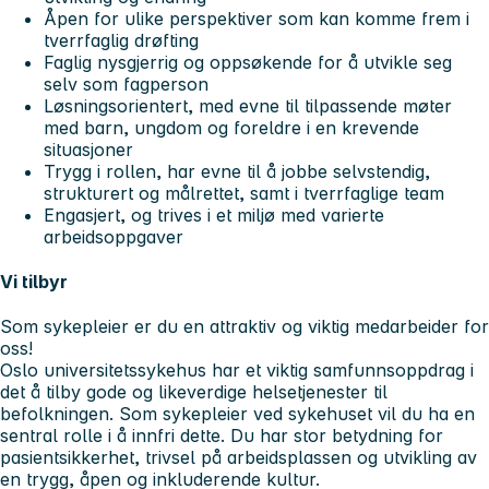
Åpen for ulike perspektiver som kan komme frem i
tverrfaglig drøfting
Faglig nysgjerrig og oppsøkende for å utvikle seg
selv som fagperson
Løsningsorientert, med evne til tilpassende møter
med barn, ungdom og foreldre i en krevende
situasjoner
Trygg i rollen, har evne til å jobbe selvstendig,
strukturert og målrettet, samt i tverrfaglige team
Engasjert, og trives i et miljø med varierte
arbeidsoppgaver
Vi tilbyr
Som sykepleier er du en attraktiv og viktig medarbeider for
oss!
Oslo universitetssykehus har et viktig samfunnsoppdrag i
det å tilby gode og likeverdige helsetjenester til
befolkningen. Som sykepleier ved sykehuset vil du ha en
sentral rolle i å innfri dette. Du har stor betydning for
pasientsikkerhet, trivsel på arbeidsplassen og utvikling av
en trygg, åpen og inkluderende kultur.