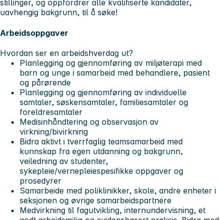
stillinger, og oppfordrer alle kvalifiserte kandidater,
uavhengig bakgrunn, til å søke!
Arbeidsoppgaver
Hvordan ser en arbeidshverdag ut?
Planlegging og gjennomføring av miljøterapi med
barn og unge i samarbeid med behandlere, pasient
og pårørende
Planlegging og gjennomføring av individuelle
samtaler, søskensamtaler, familiesamtaler og
foreldresamtaler
Medisinhåndtering og observasjon av
virkning/bivirkning
Bidra aktivt i tverrfaglig teamsamarbeid med
kunnskap fra egen utdanning og bakgrunn,
veiledning av studenter,
sykepleie/vernepleiespesifikke oppgaver og
prosedyrer
Samarbeide med poliklinikker, skole, andre enheter i
seksjonen og øvrige samarbeidspartnere
Medvirkning til fagutvikling, internundervisning, et
godt arbeidsmiljø og evidensbasert praksis. Bidra med