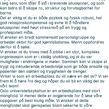
i seg selv, som tåler å stå i krevende situasjoner, og som
kan bidra til å skape ro, struktur og forutsigbarhet for
barna.
Det er viktig at du er både psykisk og fysisk robust, har
god relasjonskompetanse og evne til å håndtere
situasjoner med høyt stressnivå på en trygg og
profesjonell måte.
Vi ønsker en bredt sammensatt personalgruppe og
arbeider aktivt for god kjønnsbalanse. Menn oppfordres
derfor til å søke.
Vi ønsker at du trives med å jobbe i en stor, kompleks
organisasjon som er i stadig utvikling, og at du ser
muligheter i endringene vi møter. Sammen kan vi skape et
trygt og inkluderende arbeidsmiljø som gir både ansatte og
pasienter den støtten og tryggheten de trenger.
Virker vi som en arbeidsplass du vil være en del av? Vi ser
frem til å høre fra deg og håper du vil bli en viktig del av
vårt team!
Oslo universitetssykehus er en arbeidsplass med stort
mangfold. Vi mener dette er avgjørende for å løse våre
oppgaver på best mulig måte. Vi ønsker at dette
mangfoldet skal gjenspeiles blant søkerne til våre