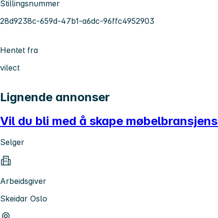
Stillingsnummer
28d9238c-659d-47b1-a6dc-96ffc4952903
Hentet fra
vilect
Lignende annonser
Vil du bli med å skape møbelbransjen
Selger
Arbeidsgiver
Skeidar Oslo