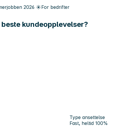
erjobben
2026
☀️
For bedrifter
s beste kundeopplevelser?
Type ansettelse
Fast, heltid 100%