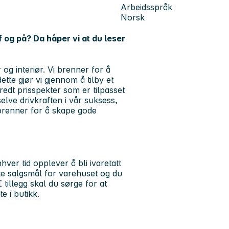
Arbeidsspråk
Norsk
f og på? Da håper vi at du leser
og interiør. Vi brenner for å
tte gjør vi gjennom å tilby et
bredt prisspekter som er tilpasset
elve drivkraften i vår suksess,
 brenner for å skape gode
hver tid opplever å bli ivaretatt
rte salgsmål for varehuset og du
I tillegg skal du sørge for at
e i butikk.