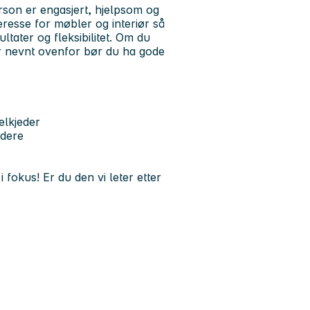
erson er engasjert, hjelpsom og
teresse for møbler og interiør så
ultater og fleksibilitet. Om du
er nevnt ovenfor bør du ha gode
elkjeder
edere
fokus! Er du den vi leter etter