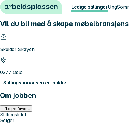
Hopp til innhold
Ledige stillinger
Ung
Somm
Vil du bli med å skape møbelbransjen
Skeidar Skøyen
0277 Oslo
Stillingsannonsen er inaktiv.
Om jobben
Lagre favoritt
Stillingstittel
Selger