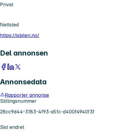
Privat
Nettsted
https://isbilen.no/
Del annonsen
Annonsedata
Rapporter annonse
Stillingsnummer
28cc9d44-3183-4f93-a51c-d400f4940f3f
Sist endret