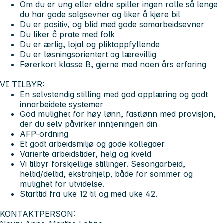
Om du er ung eller eldre spiller ingen rolle så lenge
du har gode salgsevner og liker å kjøre bil
Du er positiv, og blid med gode samarbeidsevner
Du liker å prate med folk
Du er ærlig, lojal og pliktoppfyllende
Du er løsningsorientert og lærevillig
Førerkort klasse B, gjerne med noen års erfaring
VI TILBYR:
En selvstendig stilling med god opplæring og godt
innarbeidete systemer
God mulighet for høy lønn, fastlønn med provisjon,
der du selv påvirker inntjeningen din
AFP-ordning
Et godt arbeidsmiljø og gode kollegaer
Varierte arbeidstider, helg og kveld
Vi tilbyr forskjellige stillinger. Sesongarbeid,
heltid/deltid, ekstrahjelp, både for sommer og
mulighet for utvidelse.
Starttid fra uke 12 til og med uke 42.
KONTAKTPERSON: