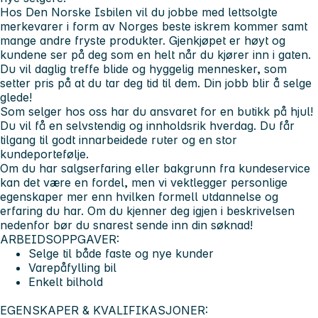
Hos Den Norske Isbilen vil du jobbe med lettsolgte
merkevarer i form av Norges beste iskrem kommer samt
mange andre fryste produkter. Gjenkjøpet er høyt og
kundene ser på deg som en helt når du kjører inn i gaten.
Du vil daglig treffe blide og hyggelig mennesker, som
setter pris på at du tar deg tid til dem. Din jobb blir å selge
glede!
Som selger hos oss har du ansvaret for en butikk på hjul!
Du vil få en selvstendig og innholdsrik hverdag. Du får
tilgang til godt innarbeidede ruter og en stor
kundeportefølje.
Om du har salgserfaring eller bakgrunn fra kundeservice
kan det være en fordel, men vi vektlegger personlige
egenskaper mer enn hvilken formell utdannelse og
erfaring du har. Om du kjenner deg igjen i beskrivelsen
nedenfor bør du snarest sende inn din søknad!
ARBEIDSOPPGAVER:
Selge til både faste og nye kunder
Varepåfylling bil
Enkelt bilhold
EGENSKAPER & KVALIFIKASJONER: