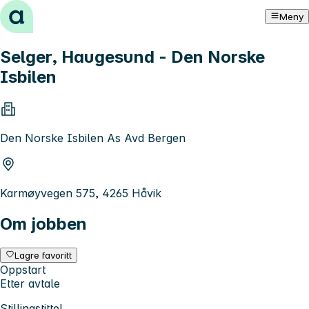
Hopp til innhold
Meny
Selger, Haugesund - Den Norske
Isbilen
Den Norske Isbilen As Avd Bergen
Karmøyvegen 575, 4265 Håvik
Om jobben
Lagre favoritt
Oppstart
Etter avtale
Stillingstittel