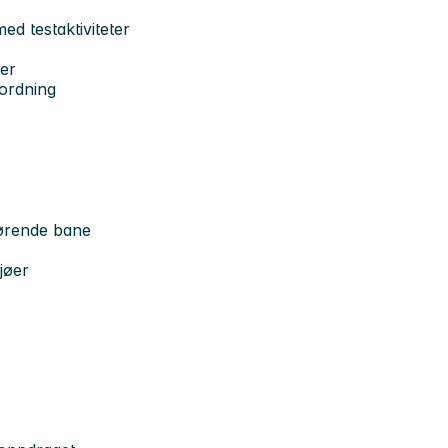
ed testaktiviteter
øer
sordning
lhørende bane
ljøer