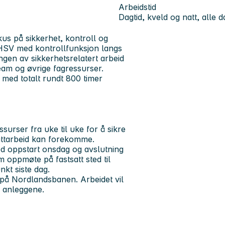
Arbeidstid
Dagtid, kveld og natt, alle 
us på sikkerhet, kontroll og
om HSV med kontrollfunksjon langs
gen av sikkerhetsrelatert arbeid
team og øvrige fagressurser.
 med totalt rundt 800 timer
surser fra uke til uke for å sikre
nattarbeid kan forekomme.
ed oppstart onsdag og avslutning
m oppmøte på fastsatt sted til
nkt siste dag.
am på Nordlandsbanen. Arbeidet vil
 i anleggene.