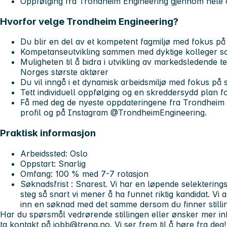
Oppfølging fra Trondheim Engineering gjennom hele
Hvorfor velge Trondheim Engineering?
Du blir en del av et kompetent fagmiljø med fokus på 
Kompetanseutvikling sammen med dyktige kolleger s
Muligheten til å bidra i utvikling av markedsledende
Norges største aktører
Du vil inngå i et dynamisk arbeidsmiljø med fokus på 
Tett individuell oppfølging og en skreddersydd plan 
Få med deg de nyeste oppdateringene fra Trondheim 
profil og på Instagram @TrondheimEngineering.
Praktisk informasjon
Arbeidssted
: Oslo
Oppstart
: Snarlig
Omfang
: 100 % med 7-7 rotasjon
Søknadsfrist
:
Snarest
. Vi har en løpende selekterings
steg så snart vi mener å ha funnet riktig kandidat. Vi 
inn en søknad med det samme dersom du finner stillin
Har du spørsmål vedrørende stillingen eller ønsker mer in
ta kontakt på
jobb@treng.no
. Vi ser frem til å høre fra deg!