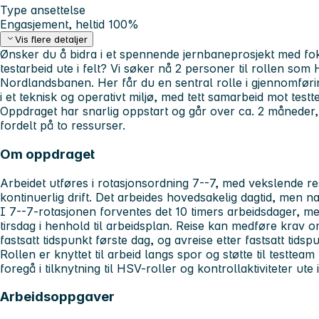
Type ansettelse
Engasjement, heltid 100%
Vis flere detaljer
Ønsker du å bidra i et spennende jernbaneprosjekt med fok
testarbeid ute i felt? Vi søker nå 2 personer til rollen s
Nordlandsbanen. Her får du en sentral rolle i gjennomførin
i et teknisk og operativt miljø, med tett samarbeid mot test
Oppdraget har snarlig oppstart og går over ca. 2 måneder,
fordelt på to ressurser.
Om oppdraget
Arbeidet utføres i rotasjonsordning 7--7, med vekslende res
kontinuerlig drift. Det arbeides hovedsakelig dagtid, men 
I 7--7-rotasjonen forventes det 10 timers arbeidsdager, m
tirsdag i henhold til arbeidsplan. Reise kan medføre krav o
fastsatt tidspunkt første dag, og avreise etter fastsatt tidspu
Rollen er knyttet til arbeid langs spor og støtte til testte
foregå i tilknytning til HSV-roller og kontrollaktiviteter ute
Arbeidsoppgaver