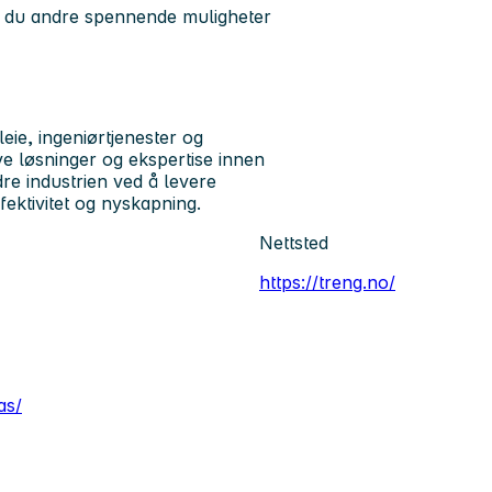
er du andre spennende muligheter
ie, ingeniørtjenester og
ive løsninger og ekspertise innen
dre industrien ved å levere
fektivitet og nyskapning.
Nettsted
https://treng.no/
as/