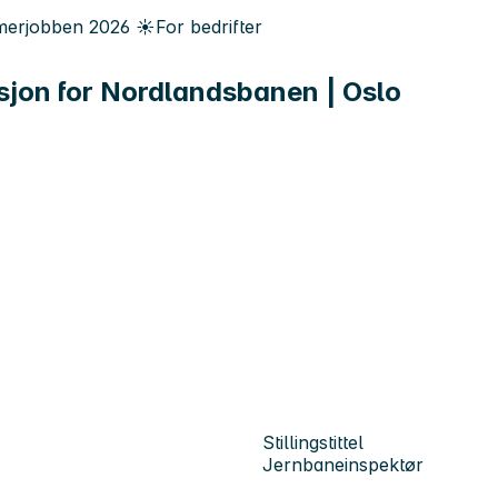
erjobben
2026
☀️
For bedrifter
sjon for Nordlandsbanen | Oslo
Stillingstittel
Jernbaneinspektør