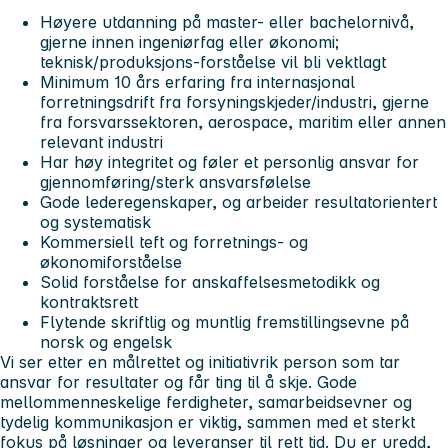
Høyere utdanning på master- eller bachelornivå,
gjerne innen ingeniørfag eller økonomi;
teknisk/produksjons-forståelse vil bli vektlagt
Minimum 10 års erfaring fra internasjonal
forretningsdrift fra forsyningskjeder/industri, gjerne
fra forsvarssektoren, aerospace, maritim eller annen
relevant industri
Har høy integritet og føler et personlig ansvar for
gjennomføring/sterk ansvarsfølelse
Gode lederegenskaper, og arbeider resultatorientert
og systematisk
Kommersiell teft og forretnings- og
økonomiforståelse
Solid forståelse for anskaffelsesmetodikk og
kontraktsrett
Flytende skriftlig og muntlig fremstillingsevne på
norsk og engelsk
Vi ser etter en målrettet og initiativrik person som tar
ansvar for resultater og får ting til å skje. Gode
mellommenneskelige ferdigheter, samarbeidsevner og
tydelig kommunikasjon er viktig, sammen med et sterkt
fokus på løsninger og leveranser til rett tid. Du er uredd,