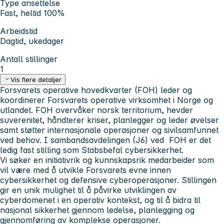
Type ansettelse
Fast, heltid 100%
Arbeidstid
Dagtid, ukedager
Antall stillinger
1
Vis flere detaljer
Forsvarets operative hovedkvarter (FOH) leder og
koordinerer Forsvarets operative virksomhet i Norge og
utlandet. FOH overvåker norsk territorium, hevder
suverenitet, håndterer kriser, planlegger og leder øvelser
samt støtter internasjonale operasjoner og sivilsamfunnet
ved behov. I sambandsavdelingen (J6) ved FOH er det
ledig fast stilling som Stabsbefal cybersikkerhet.
Vi søker en initiativrik og kunnskapsrik medarbeider som
vil være med å utvikle Forsvarets evne innen
cybersikkerhet og defensive cyberoperasjoner. Stillingen
gir en unik mulighet til å påvirke utviklingen av
cyberdomenet i en operativ kontekst, og til å bidra til
nasjonal sikkerhet gjennom ledelse, planlegging og
gjennomføring av komplekse operasjoner.