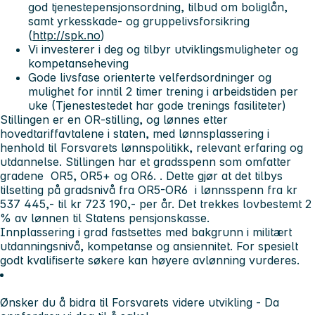
god tjenestepensjonsordning, tilbud om boliglån,
samt yrkesskade- og gruppelivsforsikring
(
http://spk.no
)
Vi investerer i deg og tilbyr utviklingsmuligheter og
kompetanseheving
Gode livsfase orienterte velferdsordninger og
mulighet for inntil 2 timer trening i arbeidstiden per
uke (Tjenestestedet har gode trenings fasiliteter)
Stillingen er en OR-stilling, og lønnes etter
hovedtariffavtalene i staten, med lønnsplassering i
henhold til Forsvarets lønnspolitikk, relevant erfaring og
utdannelse. Stillingen har et gradsspenn som omfatter
gradene OR5, OR5+ og OR6. . Dette gjør at det tilbys
tilsetting på gradsnivå fra OR5-OR6 i lønnsspenn fra kr
537 445,- til kr 723 190,- per år. Det trekkes lovbestemt 2
% av lønnen til Statens pensjonskasse.
Innplassering i grad fastsettes med bakgrunn i militært
utdanningsnivå, kompetanse og ansiennitet. For spesielt
godt kvalifiserte søkere kan høyere avlønning vurderes.
Ønsker du å bidra til Forsvarets videre utvikling - Da