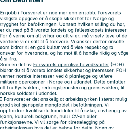
En jobb i Forsvaret er noe mer enn en jobb. Forsvarets
viktigste oppgave er å skape sikkerhet for Norge og
trygghet for befolkningen. Uansett hvilken stilling du har,
er du med på å ivareta landets og fellesskapets interesser.
For å verne om alt vi har og alt vi er, må vi selv leve ut de
verdiene vi er satt til å forsvare. Vi ønsker derfor ansatte
som bidrar til en god kultur ved å vise respekt og ta
ansvar for hverandre, og ha mot til å handle riktig og våge
å si ifra.
Som en del av
Forsvarets operative hovedkvarter
(FOH)
bidrar du til å ivareta landets sikkerhet og interesser. FOH
verner norske interesser ved å planlegge og utføre
militære operasjoner i Norge og i utlandet. Dette omfatter
alt fra Kystvakten, redningstjenesten og grensevakten, til
norske soldater i utlandet.
I Forsvaret er det ønskelig at arbeidsstyrken i størst mulig
grad skal gjenspeile mangfoldet i befolkningen. Vi
oppfordrer kvalifiserte kandidater til å søke, uavhengig av
kjønn, kulturell bakgrunn, hull i CV-en eller
funksjonsevne. Vi vil sørge for tilrettelegging på
arbeidsplassen hvis det er behov for dette. Noen av