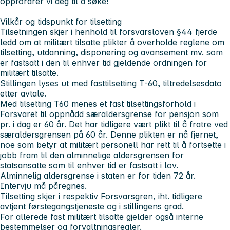
oppfordrer vi deg til å søke!
Vilkår og tidspunkt for tilsetting
Tilsetningen skjer i henhold til forsvarsloven §44 fjerde
ledd om at militært tilsatte plikter å overholde reglene om
tilsetting, utdanning, disponering og avansement mv. som
er fastsatt i den til enhver tid gjeldende ordningen for
militært tilsatte.
Stillingen lyses ut med fasttilsetting T-60, tiltredelsesdato
etter avtale.
Med tilsetting T60 menes et fast tilsettingsforhold i
Forsvaret til oppnådd særaldersgrense for pensjon som
pr. i dag er 60 år. Det har tidligere vært plikt til å fratre ved
særaldersgrensen på 60 år. Denne plikten er nå fjernet,
noe som betyr at militært personell har rett til å fortsette i
jobb fram til den alminnelige aldersgrensen for
statsansatte som til enhver tid er fastsatt i lov.
Alminnelig aldersgrense i staten er for tiden 72 år.
Intervju må påregnes.
Tilsetting skjer i respektiv Forsvarsgren, iht. tidligere
avtjent førstegangstjeneste og i stillingens grad.
For allerede fast militært tilsatte gjelder også interne
bestemmelser og forvaltningsregler.