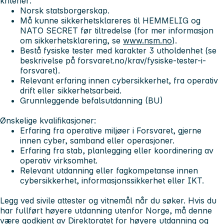
kriterier:
Norsk statsborgerskap.
Må kunne sikkerhetsklareres til HEMMELIG og
NATO SECRET før tiltredelse (for mer informasjon
om sikkerhetsklarering, se
www.nsm.no
).
Bestå fysiske tester med karakter 3 utholdenhet (se
beskrivelse på forsvaret.no/krav/fysiske-tester-i-
forsvaret).
Relevant erfaring innen cybersikkerhet, fra operativ
drift eller sikkerhetsarbeid.
Grunnleggende befalsutdanning (BU)
Ønskelige kvalifikasjoner:
Erfaring fra operative miljøer i Forsvaret, gjerne
innen cyber, samband eller operasjoner.
Erfaring fra stab, planlegging eller koordinering av
operativ virksomhet.
Relevant utdanning eller fagkompetanse innen
cybersikkerhet, informasjonssikkerhet eller IKT.
Legg ved sivile attester og vitnemål når du søker. Hvis du
har fullført høyere utdanning utenfor Norge, må denne
være godkjent av Direktoratet for høyere utdanning og