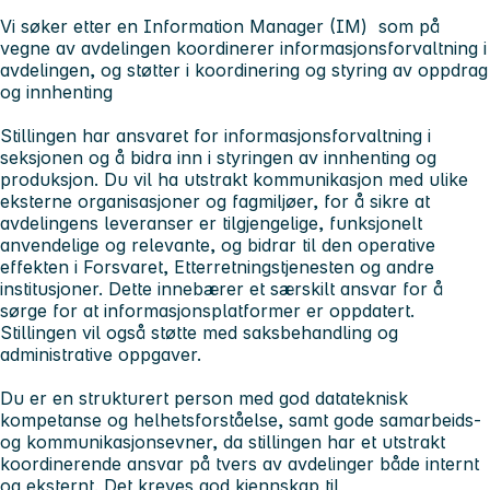
Vi søker etter en Information Manager (IM) som på
vegne av avdelingen koordinerer informasjonsforvaltning i
avdelingen, og støtter i koordinering og styring av oppdrag
og innhenting
Stillingen har ansvaret for informasjonsforvaltning i
seksjonen og å bidra inn i styringen av innhenting og
produksjon. Du vil ha utstrakt kommunikasjon med ulike
eksterne organisasjoner og fagmiljøer, for å sikre at
avdelingens leveranser er tilgjengelige, funksjonelt
anvendelige og relevante, og bidrar til den operative
effekten i Forsvaret, Etterretningstjenesten og andre
institusjoner. Dette innebærer et særskilt ansvar for å
sørge for at informasjonsplatformer er oppdatert.
Stillingen vil også støtte med saksbehandling og
administrative oppgaver.
Du er en strukturert person med god datateknisk
kompetanse og helhetsforståelse, samt gode samarbeids-
og kommunikasjonsevner, da stillingen har et utstrakt
koordinerende ansvar på tvers av avdelinger både internt
og eksternt. Det kreves god kjennskap til