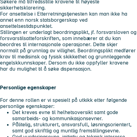
Søkere må tilfredsstille kravene til høyeste
sikkerhetsklarering.
For ansettelse i Etterretningstjenesten kan man ikke ha
annet enn norsk statsborgerskap ved
ansettelsestidspunktet.
Stillingen er underlagt beordringsplikt, jf. forsvarsloven og
forsvarstilsatteforskriften, som innebærer at du kan
beordres til internasjonale operasjoner. Dette skjer
normalt på grunnlag av villighet. Beordringsplikt medfører
krav til medisinsk og fysisk skikkethet og grunnleggende
engelskkunnskaper. Dersom du ikke oppfyller kravene
har du mulighet til å søke dispensasjon.
Personlige egenskaper
For denne rollen er vi spesielt på utkikk etter følgende
personlige egenskaper:
Det kreves evne til helhetsoversikt samt gode
samarbeids- og kommunikasjonsevner.
Pålitelig, strukturert, ansvarsfull, løsningsorientert,
samt god skriftlig og muntlig fremstillingsevne.
God vurderingsevne, initiativ og teknisk interesse