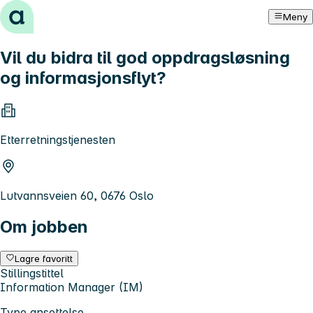
Hopp til innhold
Meny
Vil du bidra til god oppdragsløsning
og informasjonsflyt?
Etterretningstjenesten
Lutvannsveien 60, 0676 Oslo
Om jobben
Lagre favoritt
Stillingstittel
Information Manager (IM)
Type ansettelse