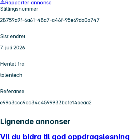
Rapporter annonse
Stillingsnummer
28759a9f-6a61-48a7-a46f-95e69da0a747
Sist endret
7. juli 2026
Hentet fra
talentech
Referanse
e99a3ccc9cc34c4599933bcfe14aeaa2
Lignende annonser
Vil du bidra til god oppdragsløsning