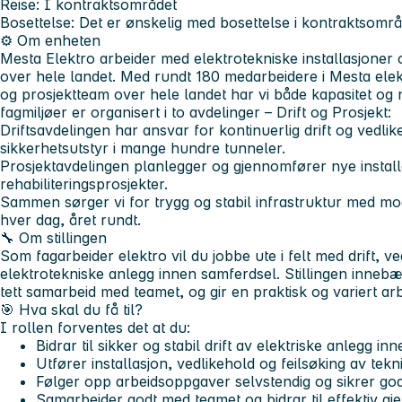
Reise: I kontraktsområdet
Bosettelse: Det er ønskelig med bosettelse i kontraktsområ
⚙️ Om enheten
Mesta Elektro arbeider med elektrotekniske installasjoner 
over hele landet. Med rundt 180 medarbeidere i Mesta elekt
og prosjektteam over hele landet har vi både kapasitet og 
fagmiljøer er organisert i to avdelinger – Drift og Prosjekt:
Driftsavdelingen har ansvar for kontinuerlig drift og vedli
sikkerhetsutstyr i mange hundre tunneler.
Prosjektavdelingen planlegger og gjennomfører nye install
rehabiliteringsprosjekter.
Sammen sørger vi for trygg og stabil infrastruktur med mo
hver dag, året rundt.
🔧 Om stillingen
Som fagarbeider elektro vil du jobbe ute i felt med drift, ve
elektrotekniske anlegg innen samferdsel. Stillingen innebæ
tett samarbeid med teamet, og gir en praktisk og variert ar
🎯 Hva skal du få til?
I rollen forventes det at du:
Bidrar til sikker og stabil drift av elektriske anlegg i
Utfører installasjon, vedlikehold og feilsøking av tekn
Følger opp arbeidsoppgaver selvstendig og sikrer god
Samarbeider godt med teamet og bidrar til effektiv g