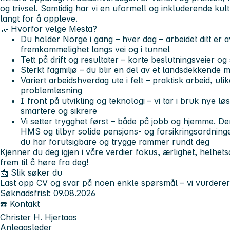
og trivsel. Samtidig har vi en uformell og inkluderende kul
langt for å oppleve.
🤝 Hvorfor velge Mesta?
Du holder Norge i gang – hver dag – arbeidet ditt er 
fremkommelighet langs vei og i tunnel
Tett på drift og resultater – korte beslutningsveier og 
Sterkt fagmiljø – du blir en del av et landsdekkende
Variert arbeidshverdag ute i felt – praktisk arbeid, uli
problemløsning
I front på utvikling og teknologi – vi tar i bruk nye l
smartere og sikrere
Vi setter trygghet først – både på jobb og hjemme. De
HMS og tilbyr solide pensjons- og forsikringsordninger
du har forutsigbare og trygge rammer rundt deg
Kjenner du deg igjen i våre verdier fokus, ærlighet, helhets
frem til å høre fra deg!
📩 Slik søker du
Last opp CV og svar på noen enkle spørsmål – vi vurderer
Søknadsfrist: 09.08.2026
☎️ Kontakt
Christer H. Hjertaas
Anleggsleder