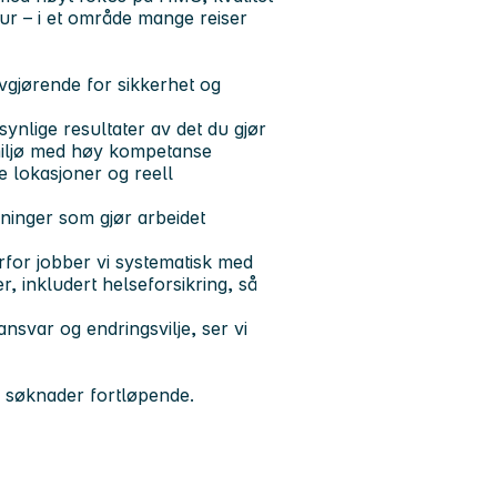
tur – i et område mange reiser
avgjørende for sikkerhet og
synlige resultater av det du gjør
 miljø med høy kompetanse
ke lokasjoner og reell
øsninger som gjør arbeidet
rfor jobber vi systematisk med
, inkludert helseforsikring, så
ansvar og endringsvilje, ser vi
 søknader fortløpende.