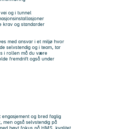
vei og i tunnel
masjonsinstallasjoner
de krav og standarder
ives med ansvar i et miljø hvor
de selvstendig og i team, tar
es i rollen må du være
holde fremdrift også under
t engasjement og bred faglig
r, men også selvstendig på
 med høyt fokus på HMS, kvalitet