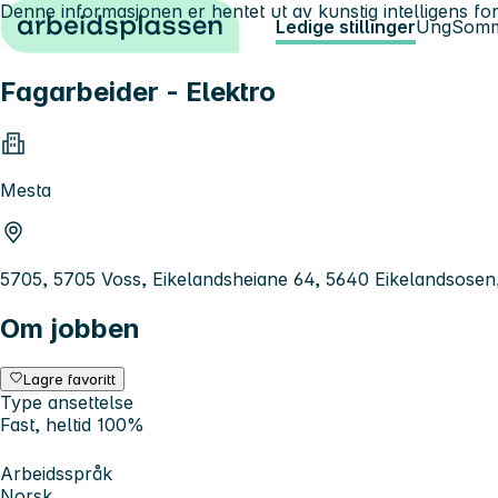
Denne informasjonen er hentet ut av kunstig intelligens for
Hopp til innhold
Ledige stillinger
Ung
Somm
Fagarbeider - Elektro
Mesta
5705, 5705 Voss, Eikelandsheiane 64, 5640 Eikelandsos
Om jobben
Lagre favoritt
Type ansettelse
Fast, heltid 100%
Arbeidsspråk
Norsk