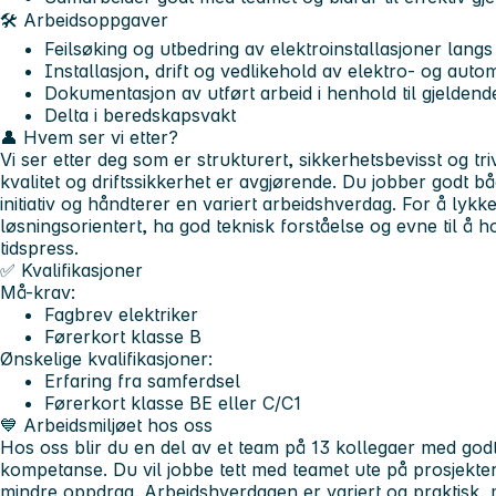
🛠️ Arbeidsoppgaver
Feilsøking og utbedring av elektroinstallasjoner langs 
Installasjon, drift og vedlikehold av elektro- og auto
Dokumentasjon av utført arbeid i henhold til gjelden
Delta i beredskapsvakt
👤 Hvem ser vi etter?
Vi ser etter deg som er strukturert, sikkerhetsbevisst og tr
kvalitet og driftssikkerhet er avgjørende. Du jobber godt bå
initiativ og håndterer en variert arbeidshverdag. For å lykk
løsningsorientert, ha god teknisk forståelse og evne til å 
tidspress.
✅ Kvalifikasjoner
Må-krav:
Fagbrev elektriker
Førerkort klasse B
Ønskelige kvalifikasjoner:
Erfaring fra samferdsel
Førerkort klasse BE eller C/C1
💙 Arbeidsmiljøet hos oss
Hos oss blir du en del av et team på 13 kollegaer med god
kompetanse. Du vil jobbe tett med teamet ute på prosjekte
mindre oppdrag. Arbeidshverdagen er variert og praktisk,