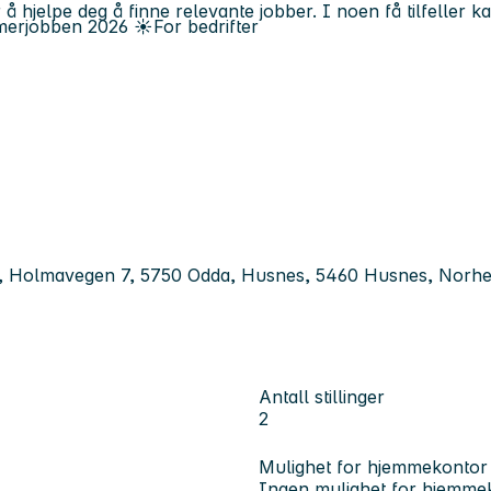
 å hjelpe deg å finne relevante jobber. I noen få tilfeller 
erjobben
2026
☀️
For bedrifter
en, Holmavegen 7, 5750 Odda, Husnes, 5460 Husnes, Nor
Antall stillinger
2
Mulighet for hjemmekontor
Ingen mulighet for hjemme