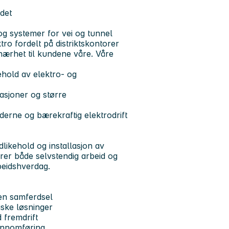
det
og systemer for vei og tunnel
ro fordelt på distriktskontorer
nærhet til kundene våre. Våre
kehold av elektro- og
asjoner og større
derne og bærekraftig elektrodrift
dlikehold og installasjon av
rer både selvstendig arbeid og
beidshverdag.
nnen samferdsel
iske løsninger
 fremdrift
jennomføring