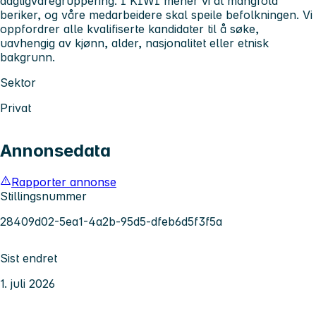
dagligvaregruppering. I KIWI mener vi at mangfold
beriker, og våre medarbeidere skal speile befolkningen. Vi
oppfordrer alle kvalifiserte kandidater til å søke,
uavhengig av kjønn, alder, nasjonalitet eller etnisk
bakgrunn.
Sektor
Privat
Annonsedata
Rapporter annonse
Stillingsnummer
28409d02-5ea1-4a2b-95d5-dfeb6d5f3f5a
Sist endret
1. juli 2026