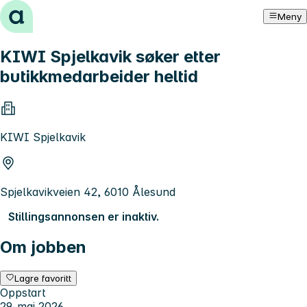
Hopp til innhold
Meny
KIWI Spjelkavik søker etter
butikkmedarbeider heltid
KIWI Spjelkavik
Spjelkavikveien 42, 6010 Ålesund
Stillingsannonsen er inaktiv.
Om jobben
Lagre favoritt
Oppstart
29. mai 2026