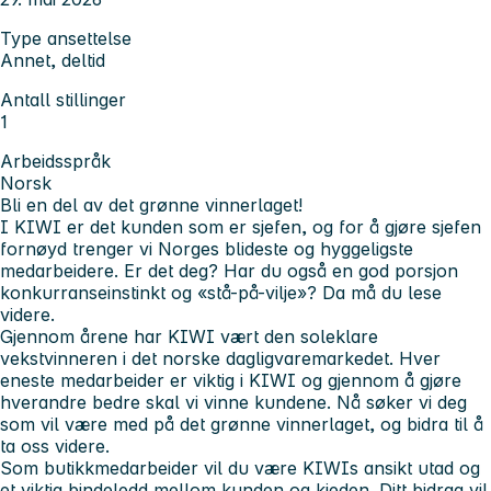
Type ansettelse
Annet, deltid
Antall stillinger
1
Arbeidsspråk
Norsk
Bli en del av det grønne vinnerlaget!
I KIWI er det kunden som er sjefen, og for å gjøre sjefen
fornøyd trenger vi Norges blideste og hyggeligste
medarbeidere. Er det deg? Har du også en god porsjon
konkurranseinstinkt og «stå-på-vilje»? Da må du lese
videre.
Gjennom årene har KIWI vært den soleklare
vekstvinneren i det norske dagligvaremarkedet. Hver
eneste medarbeider er viktig i KIWI og gjennom å gjøre
hverandre bedre skal vi vinne kundene. Nå søker vi deg
som vil være med på det grønne vinnerlaget, og bidra til å
ta oss videre.
Som butikkmedarbeider vil du være KIWIs ansikt utad og
et viktig bindeledd mellom kunden og kjeden. Ditt bidrag vil