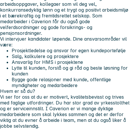
arbeidsoppgaver, kollegaer som vil deg vel,
konkurransedyktig lønn og et trygt og positivt arbeidsmiljø
i et bærekraftig og fremtidsrettet selskap. Som
medarbeider i Caverion får du også gode
velferdsordninger og gode forsikrings- og
pensjonsordninger.
Vi intervjuer kandidater løpende.
Dine ansvarsområder vil
være:
Prosjektledelse og ansvar for egen kundeportefølje
Salg, kalkulere og prosjektere
Ansvarlig for HMS i prosjektene
Lytte til kunden, forstå og gi råd og beste løsning for
kunden
Bygge gode relasjoner med kunde, offentlige
myndigheter og medarbeidere
Hvem er så du?
Vi ser for oss at du er motivert, kvalitetsbevisst og trives
med faglige utfordringer. Du har stor grad av yrkesstolthet
og er serviceinnstilt. I Caverion er vi mange dyktige
medarbeidere som skal lykkes sammen og det er derfor
viktig at du evner å arbeide i team, men at du også liker å
jobbe selvstendig.