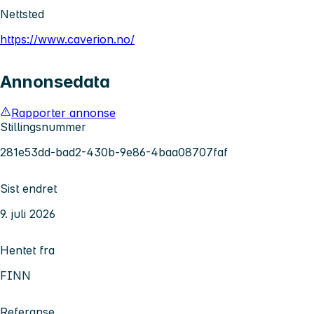
Nettsted
https://www.caverion.no/
Annonsedata
Rapporter annonse
Stillingsnummer
281e53dd-bad2-430b-9e86-4baa08707faf
Sist endret
9. juli 2026
Hentet fra
FINN
Referanse