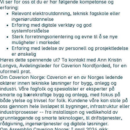
Vi ser for oss at du er har følgende kompetanse og
erfaring:
Relevant elektroutdanning, teknisk fagskole eller
ingeniørutdannelse
Erfaring med digitale verktøy og god
systemforståelse
Sterk forretningsorientering og evne til å se nye
muligheter i markedet
Erfaring med ledelse av personell og prosjektledelse
er ønskelig
Høres dette spennende ut? Ta kontakt med Ann Kristin
Longva, Avdelingsleder for Caverion Nordfjordeid, for en
uformell prat.
Om Caverion Norge: Caverion er en av Norges ledende
aktører innen tekniske løsninger for bygg, anlegg og
industri. Våre fagfolk og spesialister er eksperter på
smarte og bærekraftige bygg og anlegg, med fokus på
både ytelse og trivsel for folk. Kundene våre kan stole på
oss gjennom hele livsløpet til bygninger, infrastruktur eller
industriprosesser -- fra installasjon og vedlikehold av
grunnleggende og smarte teknologier, til driftstjenester,
rådgivning, ingeniørtjenester og digitale løsninger.
Om Assemblin Caverion Norge: I april 2024 gikk