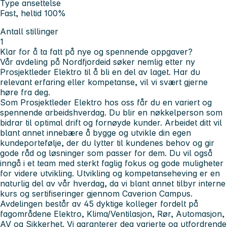
Type ansettelse
Fast, heltid 100%
Antall stillinger
1
Klar for å ta fatt på nye og spennende oppgaver?
Vår avdeling på Nordfjordeid søker nemlig etter ny
Prosjektleder Elektro til å bli en del av laget. Har du
relevant erfaring eller kompetanse, vil vi svært gjerne
høre fra deg.
Som Prosjektleder Elektro hos oss får du en variert og
spennende arbeidshverdag. Du blir en nøkkelperson som
bidrar til optimal drift og fornøyde kunder. Arbeidet ditt vil
blant annet innebære å bygge og utvikle din egen
kundeportefølje, der du lytter til kundenes behov og gir
gode råd og løsninger som passer for dem. Du vil også
inngå i et team med sterkt faglig fokus og gode muligheter
for videre utvikling. Utvikling og kompetanseheving er en
naturlig del av vår hverdag, da vi blant annet tilbyr interne
kurs og sertifiseringer gjennom Caverion Campus.
Avdelingen består av 45 dyktige kolleger fordelt på
fagområdene Elektro, Klima/Ventilasjon, Rør, Automasjon,
AV og Sikkerhet. Vi garanterer deg varierte og utfordrende