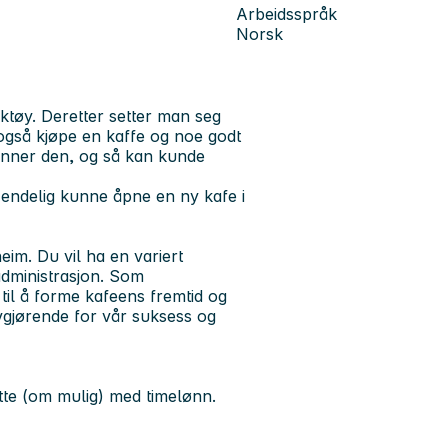
Arbeidsspråk
Norsk
ktøy. Deretter setter man seg
gså kjøpe en kaffe og noe godt
renner den, og så kan kunde
 å endelig kunne åpne en ny kafe i
eim. Du vil ha en variert
administrasjon. Som
til å forme kafeens fremtid og
vgjørende for vår suksess og
ette (om mulig) med timelønn.