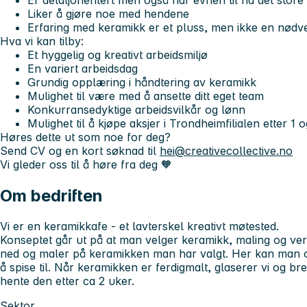
Er detaljorientert men også har evnen til ha det store
Liker å gjøre noe med hendene
Erfaring med keramikk er et pluss, men ikke en nødv
Hva vi kan tilby:
Et hyggelig og kreativt arbeidsmiljø
En variert arbeidsdag
Grundig opplæring i håndtering av keramikk
Mulighet til være med å ansette ditt eget team
Konkurransedyktige arbeidsvilkår og lønn
Mulighet til å kjøpe aksjer i Trondheimfilialen etter 1 o
Høres dette ut som noe for deg?
Send CV og en kort søknad til
hei@creativecollective.no
Vi gleder oss til å høre fra deg 🧡
Om bedriften
Vi er en keramikkafe - et lavterskel kreativt møtested.
Konseptet går ut på at man velger keramikk, maling og ver
ned og maler på keramikken man har valgt. Her kan man o
å spise til. Når keramikken er ferdigmalt, glaserer vi og b
hente den etter ca 2 uker.
Sektor