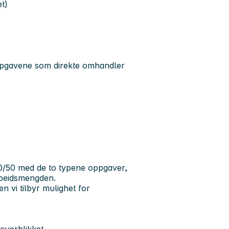
t)
e oppgavene som direkte omhandler
 50/50 med de to typene oppgaver,
rbeidsmengden.
n vi tilbyr mulighet for