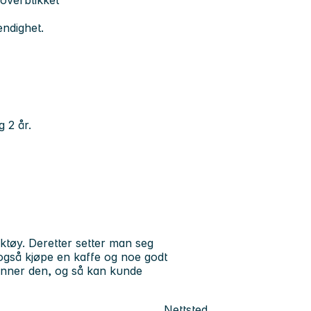
 overblikket
endighet.
g 2 år.
ktøy. Deretter setter man seg
gså kjøpe en kaffe og noe godt
renner den, og så kan kunde
Nettsted