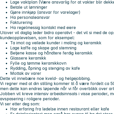
Lage vaktplan (Være ansvarlig for at vakter blir dekke
Betale ut lønninger
Gjøre innkjøp (ansvar for varelager)
Ha personaleansvar
Fakturering
Ha regelmessig kontakt med eiere
Utover vil daglig leder bidra operativt - det vil si med d
kundeopplevelsen, som for eksempel:
Ta imot og veilede kunder i maling og keramikk
Lage kaffe og skape god stemning
Betjene kasse og håndtere ferdig keramikk
Glassere keramikk
Fylle og tømme keramikkovn
Rydding, åpning og stenging av kafe
Mottak av varer
Dette vil innebære noe kveld- og helgejobbing.
Vi regner med at din stilling kommer til å være fordelt ca
men dette kan endres løpende når vi får overblikk over a
Jobben vil kreve intensiv arbeidsinnsats i visse perioder, me
avspasering i roligere perioder.
Vi ser etter deg som:
Har erfaring fra ledelse innen restaurant eller kafe