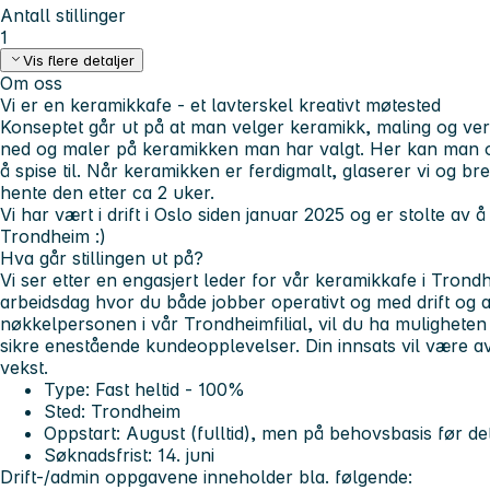
Antall stillinger
1
Vis flere detaljer
Om oss
Vi er en keramikkafe - et lavterskel kreativt møtested
Konseptet går ut på at man velger keramikk, maling og ver
ned og maler på keramikken man har valgt. Her kan man o
å spise til. Når keramikken er ferdigmalt, glaserer vi og b
hente den etter ca 2 uker.
Vi har vært i drift i Oslo siden januar 2025 og er stolte av
Trondheim :)
Hva går stillingen ut på?
Vi ser etter en engasjert leder for vår keramikkafe i Trondh
arbeidsdag hvor du både jobber operativt og med drift og 
nøkkelpersonen i vår Trondheimfilial, vil du ha muligheten 
sikre enestående kundeopplevelser. Din innsats vil være a
vekst.
Type: Fast heltid - 100%
Sted: Trondheim
Oppstart: August (fulltid), men på behovsbasis før d
Søknadsfrist: 14. juni
Drift-/admin oppgavene inneholder bla. følgende: