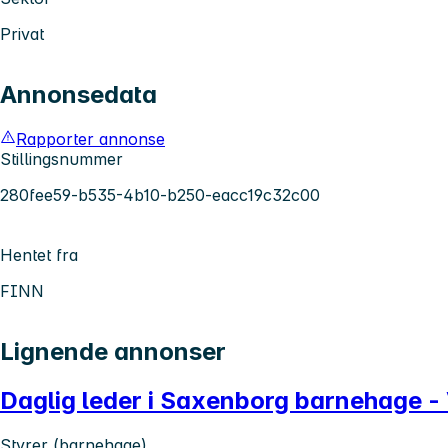
Privat
Annonsedata
Rapporter annonse
Stillingsnummer
280fee59-b535-4b10-b250-eacc19c32c00
Hentet fra
FINN
Lignende annonser
Daglig leder i Saxenborg barnehage 
Styrer (barnehage)