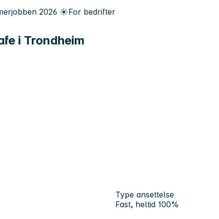
erjobben
2026
☀️
For bedrifter
kafe i Trondheim
Type ansettelse
Fast, heltid 100%