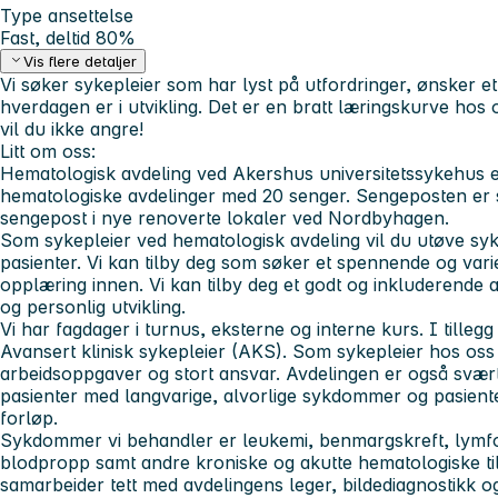
Type ansettelse
Fast, deltid 80%
Vis flere detaljer
Vi søker sykepleier som har lyst på utfordringer, ønsker et 
hverdagen er i utvikling. Det er en bratt læringskurve hos
vil du ikke angre!
Litt om oss:
Hematologisk avdeling ved Akershus universitetssykehus e
hematologiske avdelinger med 20 senger. Sengeposten er 
sengepost i nye renoverte lokaler ved Nordbyhagen.
Som sykepleier ved hematologisk avdeling vil du utøve syk
pasienter. Vi kan tilby deg som søker et spennende og vari
opplæring innen. Vi kan tilby deg et godt og inkluderende a
og personlig utvikling.
Vi har fagdager i turnus, eksterne og interne kurs. I tillegg
Avansert klinisk sykepleier (AKS). Som sykepleier hos oss v
arbeidsoppgaver og stort ansvar. Avdelingen er også svært
pasienter med langvarige, alvorlige sykdommer og pasient
forløp.
Sykdommer vi behandler er leukemi, benmargskreft, lymfo
blodpropp samt andre kroniske og akutte hematologiske til
samarbeider tett med avdelingens leger, bildediagnostikk o