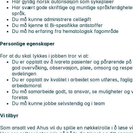
Har gyldig norsk autorisasjon som sykepleier
Har svært gode skriftlige og muntlige språkferdighete
språk.
Du må kunne administrere cellegift
Du må kjenne til Bi-spesifikke antistoffer
Du må ha erfaring fra hematologisk fagområde
Personlige egenskaper
For at du skal lykkes i jobben tror vi at:
Du er opptatt av å ivareta pasienter og pårørende på 
god overvåking, observasjon, pleie, omsorg og respekt 
avdelingen
Du er opptatt av kvalitet i arbeidet som utføres, fagli
arbeidsmoral
Du må samarbeide godt, ta ansvar, se muligheter og væ
foretas
Du må kunne jobbe selvstendig og i team
Vi tilbyr
Som ansatt ved Ahus vil du spille en nøkkelrolle i å løse 