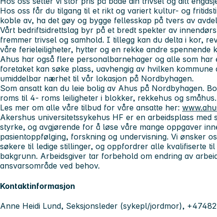
Hos oss setter vi stor pris på både din trivsel og ditt engasj
Hos oss får du tilgang til et rikt og variert kultur- og fritid
koble av, ha det gøy og bygge fellesskap på tvers av avdel
Vårt bedriftsidrettslag byr på et bredt spekter av innendør
fremmer trivsel og samhold. I tillegg kan du delta i kor, r
våre ferieleiligheter, hytter og en rekke andre spennende ku
Ahus har også flere personalbarnehager og alle som har e
foretaket kan søke plass, uavhengig av hvilken kommune d
umiddelbar nærhet til vår lokasjon på Nordbyhagen.
Som ansatt kan du leie bolig av Ahus på Nordbyhagen. Bolig
roms til 4- roms leiligheter i blokker, rekkehus og småhus
Les mer om alle våre tilbud for våre ansatte her:
www.ahus
Akershus universitetssykehus HF er en arbeidsplass med s
styrke, og avgjørende for å løse våre mange oppgaver inn
pasientoppfølging, forskning og undervisning. Vi ønsker o
søkere til ledige stillinger, og oppfordrer alle kvalifiserte t
bakgrunn. Arbeidsgiver tar forbehold om endring av arbei
ansvarsområde ved behov.
Kontaktinformasjon
Anne Heidi Lund, Seksjonsleder (sykepl/jordmor), +4748