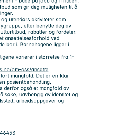
ement – både på jobb og i fritiden.
stilbud som gir deg muligheten til å
inger.
s og utendørs aktiviteter som
evygruppe, eller benytte deg av
lturtilbud, rabatter og fordeler.
t ansettelsesforhold ved
e bor i. Barnehagene ligger i
ene varierer i størrelse fra 1-
.
.no/om-oss/ansatte
tort mangfold. Det er en klar
en pasientbehandling,
ss derfor også et mangfold av
il å søke, uavhengig av identitet og
dssted, arbeidsoppgaver og
246453