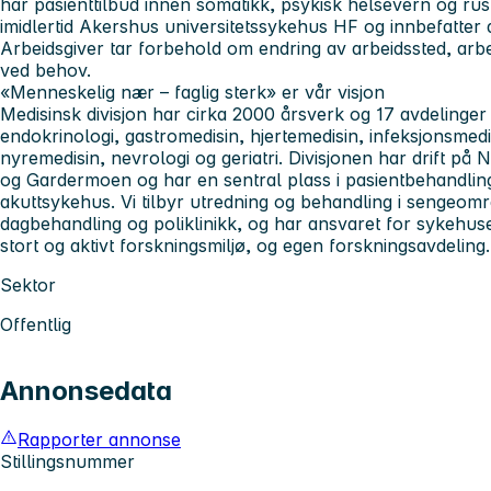
har pasienttilbud innen somatikk, psykisk helsevern og rus
imidlertid Akershus universitetssykehus HF og innbefatter 
Arbeidsgiver tar forbehold om endring av arbeidssted, a
ved behov.
«Menneskelig nær – faglig sterk» er vår visjon
Medisinsk divisjon
har cirka 2000 årsverk og 17 avdelinger
endokrinologi, gastromedisin, hjertemedisin, infeksjonsmedi
nyremedisin, nevrologi og geriatri. Divisjonen har drift p
og Gardermoen og har en sentral plass i pasientbehandlin
akuttsykehus. Vi tilbyr utredning og behandling i sengeom
dagbehandling og poliklinikk, og har ansvaret for sykehuse
stort og aktivt forskningsmiljø, og egen forskningsavdeling.
Sektor
Offentlig
Annonsedata
Rapporter annonse
Stillingsnummer