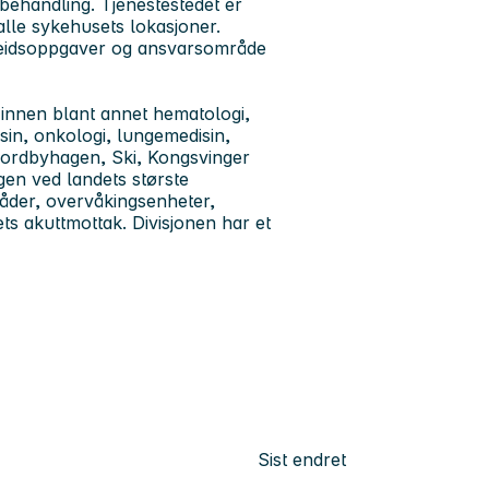
behandling. Tjenestestedet er
alle sykehusets lokasjoner.
rbeidsoppgaver og ansvarsområde
 innen blant annet hematologi,
sin, onkologi, lungemedisin,
å Nordbyhagen, Ski, Kongsvinger
gen ved landets største
råder, overvåkingsenheter,
ts akuttmottak. Divisjonen har et
Sist endret