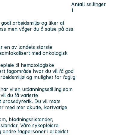
Antall stillinger
1
godt arbeidsmiljø og liker at
 oss men våger du å satse på oss
r en av landets største
samlokalisert med onkologisk
epleie til hematologiske
ert fagområde hvor du vil få god
rbeidsmiljø og mulighet for faglig
 har vi en utdanningsstilling som
il du få varierte
 prosedyrerik. Du vil møte
er med mer akutte, kortvarige
m, blødningstilstander,
stander. Våre sykepleiere
g andre fagpersoner i arbeidet