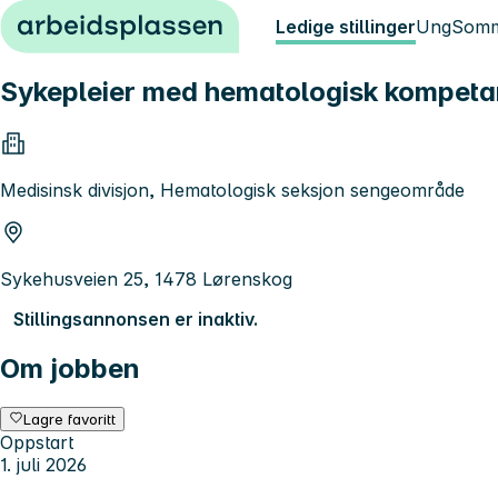
Hopp til innhold
Ledige stillinger
Ung
Somm
Sykepleier med hematologisk kompetanse
Medisinsk divisjon, Hematologisk seksjon sengeområde
Sykehusveien 25, 1478 Lørenskog
Stillingsannonsen er inaktiv.
Om jobben
Lagre favoritt
Oppstart
1. juli 2026