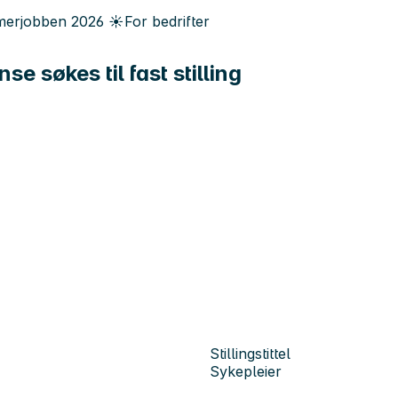
erjobben
2026
☀️
For bedrifter
 søkes til fast stilling
Stillingstittel
Sykepleier