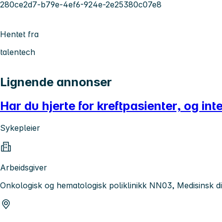
280ce2d7-b79e-4ef6-924e-2e25380c07e8
Hentet fra
talentech
Lignende annonser
Har du hjerte for kreftpasienter, og int
Sykepleier
Arbeidsgiver
Onkologisk og hematologisk poliklinikk NN03, Medisinsk di