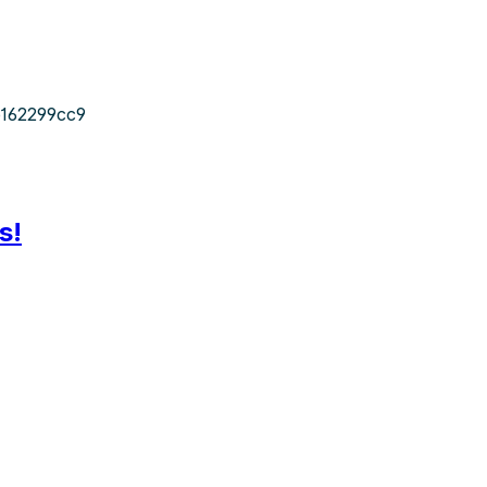
162299cc9
s!