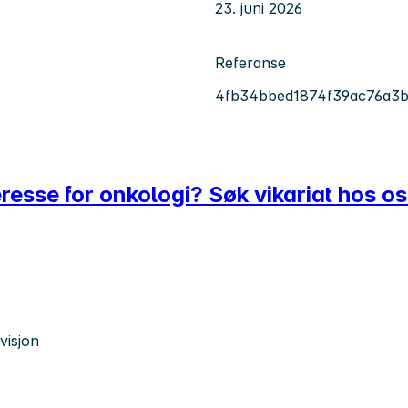
23. juni 2026
Referanse
4fb34bbed1874f39ac76a3b
eresse for onkologi? Søk vikariat hos os
visjon