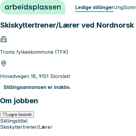
Hopp til innhold
Ledige stillinger
Ung
Somm
Skiskyttertrener/Lærer ved Nordnorsk s
Troms fylkeskommune (TFK)
Hovedvegen 18, 9151 Storslett
Stillingsannonsen er inaktiv.
Om jobben
Lagre favoritt
Stillingstittel
Skiskyttertrener/Lærer