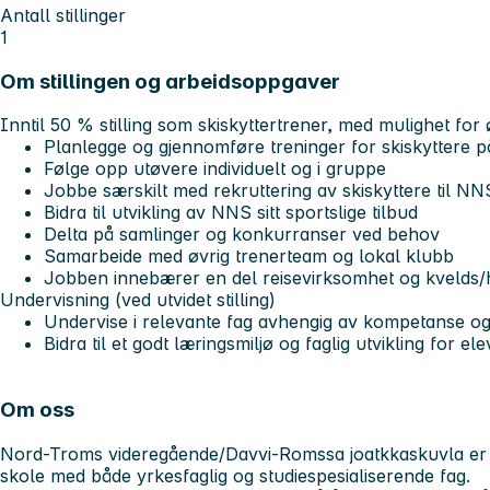
Antall stillinger
1
Om stillingen og arbeidsoppgaver
Inntil 50 % stilling som skiskyttertrener, med mulighet for 
Planlegge og gjennomføre treninger for skiskyttere på
Følge opp utøvere individuelt og i gruppe
Jobbe særskilt med rekruttering av skiskyttere til N
Bidra til utvikling av NNS sitt sportslige tilbud
Delta på samlinger og konkurranser ved behov
Samarbeide med øvrig trenerteam og lokal klubb
Jobben innebærer en del reisevirksomhet og kvelds/
Undervisning (ved utvidet stilling)
Undervise i relevante fag avhengig av kompetanse o
Bidra til et godt læringsmiljø og faglig utvikling for ele
Om oss
Nord-Troms videregående/Davvi-Romssa joatkkaskuvla er
skole med både yrkesfaglig og studiespesialiserende fag.