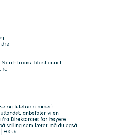
ng
ndre
g Nord-Troms, blant annet
.no
resse og telefonnummer)
 utlandet, anbefaler vi en
 fra Direktoratet for høyere
på stilling som lærer må du også
| HK-dir
.