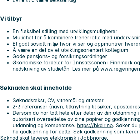
Vi tilbyr
En fleksibel stilling med utviklingsmuligheter
Mulighet for å kombinere trenerrolle med undervisni
Et godt sosialt miljø hvor vi ser og oppmuntrer hvera
Å være en del av et utviklingsorientert kollegium
Gode pensjons- og forsikringsordninger
Økonomiske fordeler for Innsatssonen i Finnmark o
nedskriving av studielån. Les mer på
www.regjeringen
Søknaden skal inneholde
Søknadstekst, CV, vitnemål og attester
2-3 referanser (navn, tilknytning til søker, epostad
Dersom du har tatt hele eller deler av din utdanning i
autorisert oversettelse av dine papirer og godkjenning
utdanning og kompetanse.
https://hkdir.no
. Søker du 
ha godkjenning for dette.
Søk godkjenning som lærer 
Søknad skal leveres elektronisk i Jobbnorge.