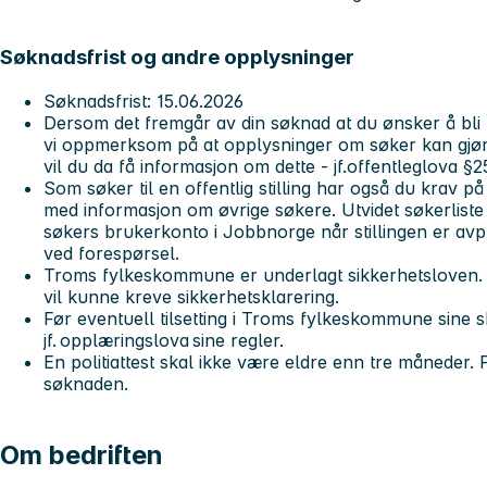
Søknadsfrist og andre opplysninger
Søknadsfrist: 15.06.2026
Dersom det fremgår av din søknad at du ønsker å bli un
vi oppmerksom på at opplysninger om søker kan gjøre
vil du da få informasjon om dette - jf.offentleglova §
Som søker til en offentlig stilling har også du krav på å
med informasjon om øvrige søkere. Utvidet søkerliste bl
søkers brukerkonto i Jobbnorge når stillingen er avpu
ved forespørsel.
Troms fylkeskommune er underlagt sikkerhetsloven. De
vil kunne kreve sikkerhetsklarering.
Før eventuell tilsetting i Troms fylkeskommune sine s
jf. opplæringslova sine regler.
En politiattest skal ikke være eldre enn tre måneder. P
søknaden.
Om bedriften