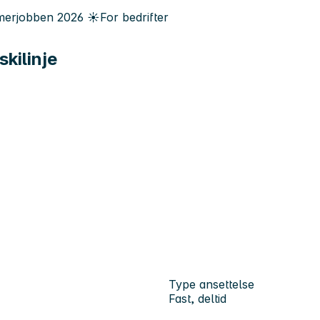
erjobben
2026
☀️
For bedrifter
kilinje
Type ansettelse
Fast, deltid