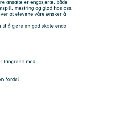
åre ansatte er engasjerte, både
amspill, mestring og glød hos oss.
 over at elevene våre ønsker å
til å gjøre en god skole enda
ler langrenn med
en fordel