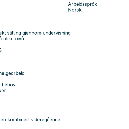
Arbeidsspråk
Norsk
økt stilling gjennom undervisning
 ulike nivå
NS
helgearbeid.
g behov
ver
 en kombinert videregående