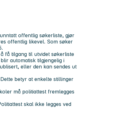
ntatt offentlig søkerliste, gjør
s offentlig likevel. Som søker
25.
 få tilgang til utvidet søkerliste
ir automatisk tilgjengelig i
blisert, eller den kan sendes ut
tte betyr at enkelte stillinger
koler må politiattest fremlegges
olitiattest skal ikke legges ved