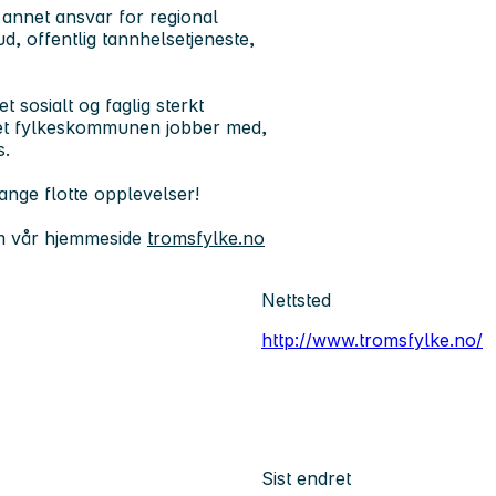
 annet ansvar for regional
ud, offentlig tannhelsetjeneste,
t sosialt og faglig sterkt
oldet fylkeskommunen jobber med,
s.
ange flotte opplevelser!
m vår hjemmeside
tromsfylke.no
Nettsted
http://www.tromsfylke.no/
Sist endret