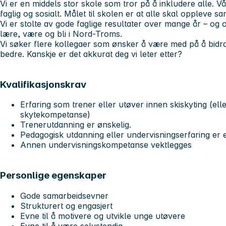
Vi er en middels stor skole som tror på å inkludere alle. V
faglig og sosialt. Målet til skolen er at alle skal oppleve s
Vi er stolte av gode faglige resultater over mange år – og
lære, være og bli i Nord-Troms.
Vi søker flere kollegaer som ønsker å være med på å bidra 
bedre. Kanskje er det akkurat deg vi leter etter?
Kvalifikasjonskrav
Erfaring som trener eller utøver innen skiskyting (el
skytekompetanse)
Trenerutdanning er ønskelig.
Pedagogisk utdanning eller undervisningserfaring er 
Annen undervisningskompetanse vektlegges
Personlige egenskaper
Gode samarbeidsevner
Strukturert og engasjert
Evne til å motivere og utvikle unge utøvere
Evne til å være selvstendig