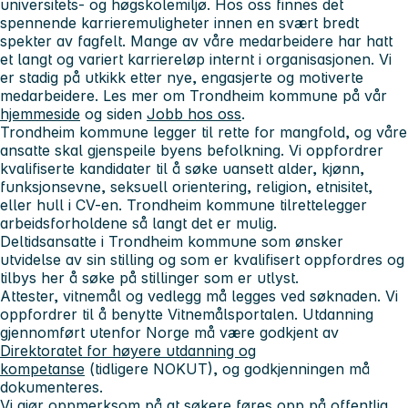
universitets- og høgskolemiljø. Hos oss finnes det
spennende karrieremuligheter innen en svært bredt
spekter av fagfelt. Mange av våre medarbeidere har hatt
et langt og variert karriereløp internt i organisasjonen. Vi
er stadig på utkikk etter nye, engasjerte og motiverte
medarbeidere. Les mer om Trondheim kommune på vår
hjemmeside
og siden
Jobb hos oss
.
Trondheim kommune legger til rette for mangfold, og våre
ansatte skal gjenspeile byens befolkning. Vi oppfordrer
kvalifiserte kandidater til å søke uansett alder, kjønn,
funksjonsevne, seksuell orientering, religion, etnisitet,
eller hull i CV-en. Trondheim kommune tilrettelegger
arbeidsforholdene så langt det er mulig.
Deltidsansatte i Trondheim kommune som ønsker
utvidelse av sin stilling og som er kvalifisert oppfordres og
tilbys her å søke på stillinger som er utlyst.
Attester, vitnemål og vedlegg må legges ved søknaden. Vi
oppfordrer til å benytte Vitnemålsportalen. Utdanning
gjennomført utenfor Norge må være godkjent av
Direktoratet for høyere utdanning og
kompetanse
(tidligere NOKUT), og godkjenningen må
dokumenteres.
Vi gjør oppmerksom på at søkere føres opp på offentlig