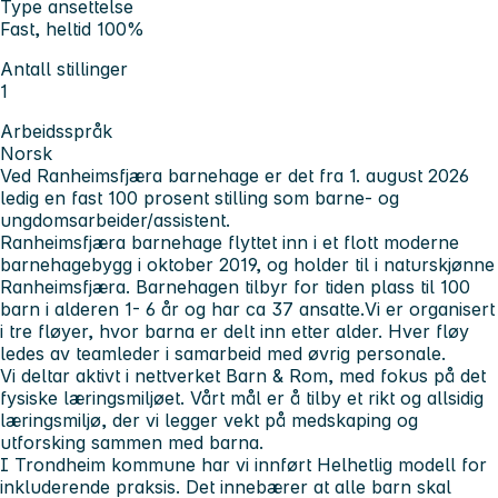
Type ansettelse
Fast, heltid 100%
Antall stillinger
1
Arbeidsspråk
Norsk
Ved Ranheimsfjæra barnehage er det fra 1. august 2026
ledig en fast 100 prosent stilling som barne- og
ungdomsarbeider/assistent.
Ranheimsfjæra barnehage flyttet inn i et flott moderne
barnehagebygg i oktober 2019, og holder til i naturskjønne
Ranheimsfjæra. Barnehagen tilbyr for tiden plass til 100
barn i alderen 1- 6 år og har ca 37 ansatte.Vi er organisert
i tre fløyer, hvor barna er delt inn etter alder. Hver fløy
ledes av teamleder i samarbeid med øvrig personale.
Vi deltar aktivt i nettverket Barn & Rom, med fokus på det
fysiske læringsmiljøet. Vårt mål er å tilby et rikt og allsidig
læringsmiljø, der vi legger vekt på medskaping og
utforsking sammen med barna.
I Trondheim kommune har vi innført Helhetlig modell for
inkluderende praksis. Det innebærer at alle barn skal