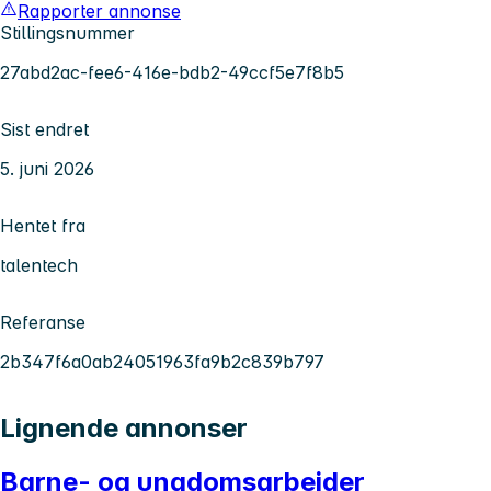
Rapporter annonse
Stillingsnummer
27abd2ac-fee6-416e-bdb2-49ccf5e7f8b5
Sist endret
5. juni 2026
Hentet fra
talentech
Referanse
2b347f6a0ab24051963fa9b2c839b797
Lignende annonser
Barne- og ungdomsarbeider