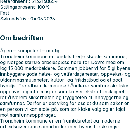
Referansenr.: 5132168854
Stillingsprosent: 100%
Fast
Søknadsfrist: 04.06.2026
Om bedriften
Åpen – kompetent – modig
Trondheim kommune er landets tredje største kommune,
og Norges største arbeidsplass nord for Dovre med om
lag 15 000 medarbeidere. Sammen jobber vi for å gi byens
innbyggere gode helse- og velferdstjenester, oppvekst- og
utdanningsmuligheter, kultur- og fritidstilbud og et godt
bymiljø. Trondheim kommune håndterer samfunnskritiske
oppgaver og informasjon som krever ekstra forsiktighet
for å ivareta sikkerheten og tryggheten til innbyggerne og
samfunnet. Derfor er det viktig for oss at du som søker er
en person vi kan stole på, som tar kloke valg og er lojal
mot samfunnsoppdraget.
Trondheim kommune er en framtidsrettet og moderne
arbeidsgiver som samarbeider med byens forsknings-,