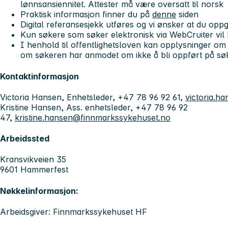
lønnsansiennitet. Attester må være oversatt til norsk
Praktisk informasjon finner du på
denne
siden
Digital referansesjekk utføres og vi ønsker at du opp
Kun søkere som søker elektronisk via WebCruiter vil b
I henhold til offentlighetsloven kan opplysninger om s
om søkeren har anmodet om ikke å bli oppført på søk
Kontaktinformasjon
Victoria Hansen, Enhetsleder, +47 78 96 92 61,
victoria.h
Kristine Hansen, Ass. enhetsleder, +47 78 96 92
47,
kristine.hansen@finnmarkssykehuset.no
Arbeidssted
Kransvikveien 35
9601 Hammerfest
Nøkkelinformasjon:
Arbeidsgiver: Finnmarkssykehuset HF