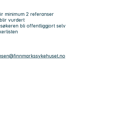
gir minimum 2 referanser
lir vurdert
økeren bli offentliggjort selv
erlisten
ansen@finnmarkssykehuset.no