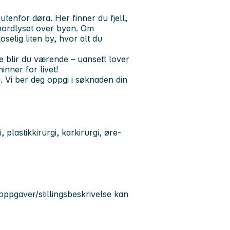
tenfor døra. Her finner du fjell,
 nordlyset over byen. Om
elig liten by, hvor alt du
je blir du værende – uansett lover
nner for livet!
ng. Vi ber deg oppgi i søknaden din
 plastikkirurgi, karkirurgi, øre-
soppgaver/stillingsbeskrivelse kan