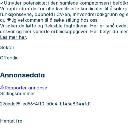
✔Utnytter potensialet i den samlede kompetansen i befolk
Vi oppfordrer derfor alle kvalifiserte kandidater til å søke
funksjonsevne, opphold i CV-en, innvandrerbakgrunn og elle
du 🧡lig velkommen til å søke stilling hos oss.
Vi søker de tøffe og fleksible fagfolkene. Her er små avde
ansvar og mer varierte arbeidsoppgaver.
Her betyr du mer
Les mer her
.
Sektor
Offentlig
Annonsedata
Rapporter annonse
Stillingsnummer
27aadc95-ed56-4ff0-b0c4-b145e8344fd1
Hentet fra