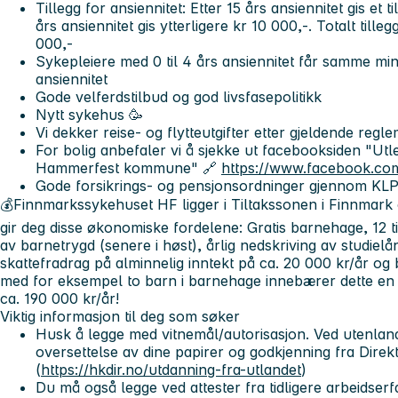
Tillegg for ansiennitet: Etter 15 års ansiennitet gis et t
års ansiennitet gis ytterligere kr 10 000,-. Totalt tille
000,-
Sykepleiere med 0 til 4 års ansiennitet får samme mi
ansiennitet
Gode velferdstilbud og god livsfasepolitikk
Nytt sykehus 🥳
Vi dekker reise- og flytteutgifter etter gjeldende regl
For bolig anbefaler vi å sjekke ut facebooksiden "Utlei
Hammerfest kommune" 🔗
https://www.facebook.co
Gode forsikrings- og pensjonsordninger gjennom KL
💰Finnmarkssykehuset HF ligger i Tiltakssonen i Finnmar
gir deg disse økonomiske fordelene: Gratis barnehage, 12 t
av barnetrygd (senere i høst), årlig nedskriving av studielån
skattefradrag på alminnelig inntekt på ca. 20 000 kr/år og b
med for eksempel to barn i barnehage innebærer dette en
ca. 190 000 kr/år!
Viktig informasjon til deg som søker
Husk å legge med vitnemål/autorisasjon. Ved utenland
oversettelse av dine papirer og godkjenning fra Direk
(
https://hkdir.no/utdanning-fra-utlandet
)
Du må også legge ved attester fra tidligere arbeidserfa