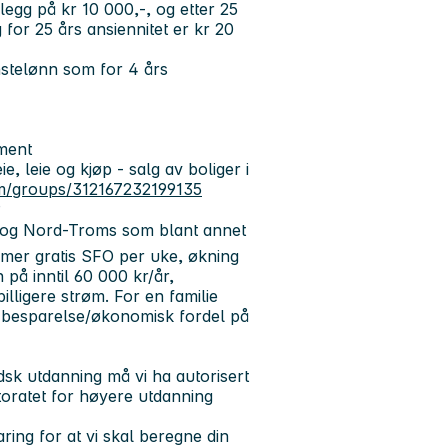
illegg på kr 10 000,-, og etter 25
gg for 25 års ansiennitet er kr 20
nstelønn som for 4 års
ement
e, leie og kjøp - salg av boliger i
m/groups/312167232199135
P
k og Nord-Troms som blant annet
imer gratis SFO per uke, økning
 på inntil 60 000 kr/år,
illigere strøm. For en familie
 besparelse/økonomisk fordel på
sk utdanning må vi ha autorisert
toratet for høyere utdanning
ring for at vi skal beregne din