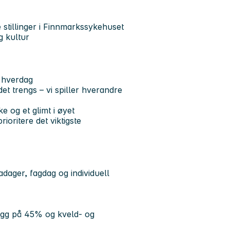
 stillinger i Finnmarkssykehuset
g kultur
l hverdag
t trengs – vi spiller hverandre
 og et glimt i øyet
ioritere det viktigste
dager, fagdag og individuell
legg på 45% og kveld- og