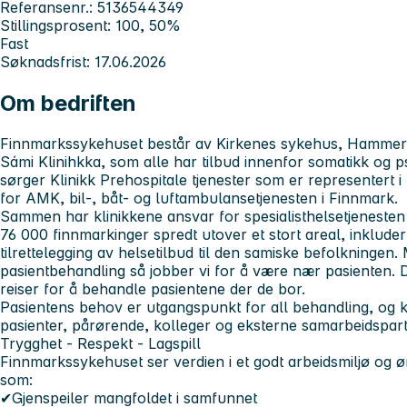
Referansenr.: 5136544349
Stillingsprosent: 100, 50%
Fast
Søknadsfrist: 17.06.2026
Om bedriften
Finnmarkssykehuset
består av Kirkenes sykehus, Hammerfe
Sámi Klinihkka, som alle har tilbud innenfor somatikk og ps
sørger Klinikk Prehospitale tjenester som er representert 
for AMK, bil-, båt- og luftambulansetjenesten i Finnmark.
Sammen har klinikkene ansvar for spesialisthelsetjenesten i 
76 000 finnmarkinger
spredt utover et stort areal, inkluder
tilrettelegging av helsetilbud til den samiske befolkningen.
pasientbehandling så jobber vi for å være nær pasienten.
reiser for å behandle pasientene der de bor.
Pasientens behov er utgangspunkt for all behandling, og kj
pasienter, pårørende, kolleger og eksterne samarbeidspar
Trygghet - Respekt - Lagspill
Finnmarkssykehuset ser verdien i et godt arbeidsmiljø og 
som:
✔Gjenspeiler mangfoldet i samfunnet