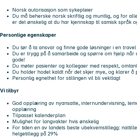
Norsk autorisasjon som sykepleier
Du må beherske norsk skriftlig og muntlig, og for alle
er det ønskelig at du har kjennskap til samisk språk o
Personlige egenskaper
Du tør å ta ansvar og finne gode løsninger i en trave
Du er trygg på å samarbeide og spørre om hjelp når de
gode!
Du møter pasienter og kollegaer med respekt, omtanke
Du holder hodet kaldt når det skjer mye, og klarer å pr
Personlig egnethet for stillingen vil bli vektlagt
Vi tilbyr
God opplæring av nyansatte, internundervisning, tema
opplæring
Tilpasset kalenderplan
Mulighet for langvakter hvis ønskelig
For tiden en av landets beste ubekvemstillegg: nattil
helgetillegg på 29%