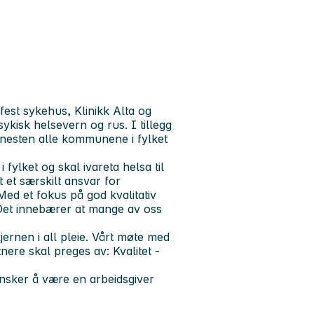
st sykehus, Klinikk Alta og
ykisk helsevern og rus. I tillegg
i nesten alle kommunene i fylket
fylket og skal ivareta helsa til
t et særskilt ansvar for
 Med et fokus på god kvalitativ
 Det innebærer at mange av oss
ernen i all pleie. Vårt møte med
tnere skal preges av:
Kvalitet -
ønsker å være en arbeidsgiver