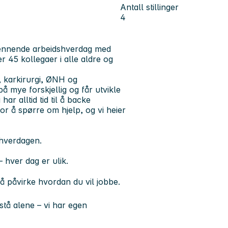
Antall stillinger
4
spennende arbeidshverdag med
 45 kollegaer i alle aldre og
i, karkirurgi, ØNH og
på mye forskjellig og får utvikle
ar alltid tid til å backe
r å spørre om hjelp, og vi heier
 hverdagen.
– hver dag er ulik.
 påvirke hvordan du vil jobbe.
stå alene – vi har egen