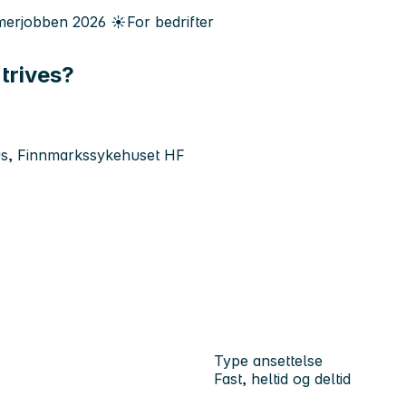
erjobben
2026
☀️
For bedrifter
 trives?
us, Finnmarkssykehuset HF
Type ansettelse
Fast, heltid og deltid