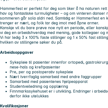
Hammerfest er perfekt for deg som liker å ha naturen rett u
hav og fantastiske turmuligheter – og om vinteren danser
sommeren går sola aldri ned. Samtidig er Hammerfest en kos
trenger er nært, og folk tar deg imot med åpne armer.
Kanskje vil du bare prøve noe nytt en periode, eller kansk
vi deg en arbeidshverdag med mening, gode kollegaer og mi
Vi har ledig 3 x 100% faste stillinger og 1 x 50% fast stilli
hvilken av stillingene søker du på.
Arbeidsoppgaver
Sykepleie til pasienter innenfor ortopedi, gastrokirurgi,
nese-hals og kreftpasienter
Pre, per og postoperativ sykepleie
Nært tverrfaglig samarbeid med andre faggrupper
Samarbeid med pasientenes hjelpeapparat
Studentveiledning og opplæring
Finnmarkssykehuset er i utvikling. Endringer i arbeid
derfor ikke utelukkes
Kvalifikasjoner