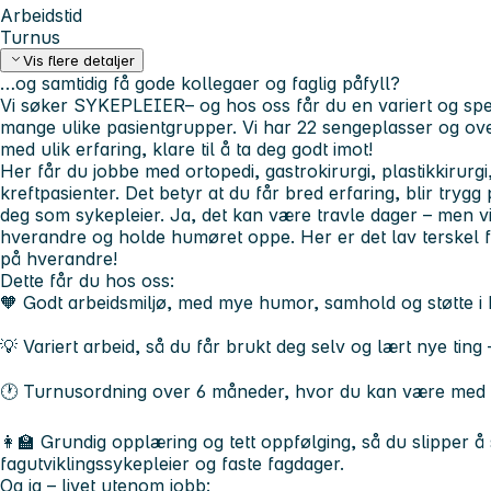
Arbeidstid
Turnus
Vis flere detaljer
…og samtidig få gode kollegaer og faglig påfyll?
Vi søker
SYKEPLEIER
– og hos oss får du en variert og 
mange ulike pasientgrupper. Vi har 22 sengeplasser og over
med ulik erfaring, klare til å ta deg godt imot!
Her får du jobbe med ortopedi, gastrokirurgi, plastikkirurg
kreftpasienter. Det betyr at du får bred erfaring, blir trygg 
deg som sykepleier. Ja, det kan være travle dager – men vi h
hverandre og holde humøret oppe. Her er det lav terskel fo
på hverandre!
Dette får du hos oss:
🧡 Godt arbeidsmiljø, med mye humor, samhold og støtte i
💡 Variert arbeid, så du får brukt deg selv og lært nye ting 
🕐 Turnusordning over 6 måneder, hvor du kan være med å
👩‍🏫 Grundig opplæring og tett oppfølging, så du slipper å 
fagutviklingssykepleier og faste fagdager.
Og ja – livet utenom jobb: