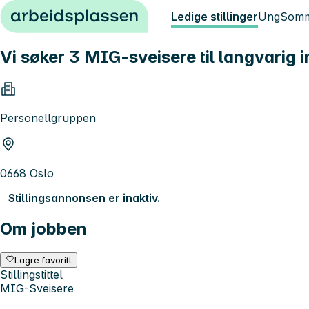
Hopp til innhold
Ledige stillinger
Ung
Somm
Vi søker 3 MIG-sveisere til langvarig 
Personellgruppen
0668 Oslo
Stillingsannonsen er inaktiv.
Om jobben
Lagre favoritt
Stillingstittel
MIG-Sveisere