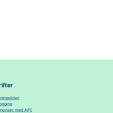
ifter
ningslinjer
logging
nnonser med API