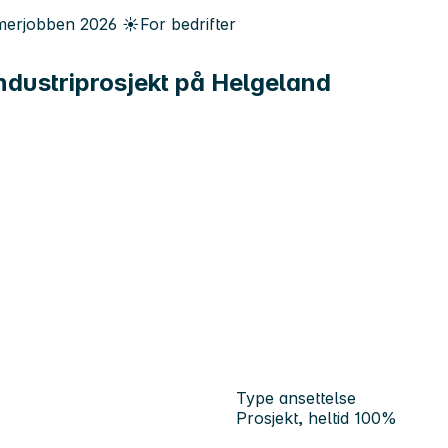
erjobben
2026
☀️
For bedrifter
industriprosjekt på Helgeland
Type ansettelse
Prosjekt, heltid 100%