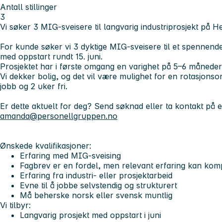
Antall stillinger
3
Vi søker 3 MIG-sveisere til langvarig industriprosjekt på H
For kunde søker vi 3 dyktige MIG-sveisere til et spennende
med oppstart rundt 15. juni.
Prosjektet har i første omgang en varighet på 5–6 måneder,
Vi dekker bolig, og det vil være mulighet for en rotasjons
jobb og 2 uker fri.
Er dette aktuelt for deg? Send søknad eller ta kontakt på e
amanda@personellgruppen.no
Ønskede kvalifikasjoner:
Erfaring med MIG-sveising
Fagbrev er en fordel, men relevant erfaring kan ko
Erfaring fra industri- eller prosjektarbeid
Evne til å jobbe selvstendig og strukturert
Må beherske norsk eller svensk muntlig
Vi tilbyr:
Langvarig prosjekt med oppstart i juni