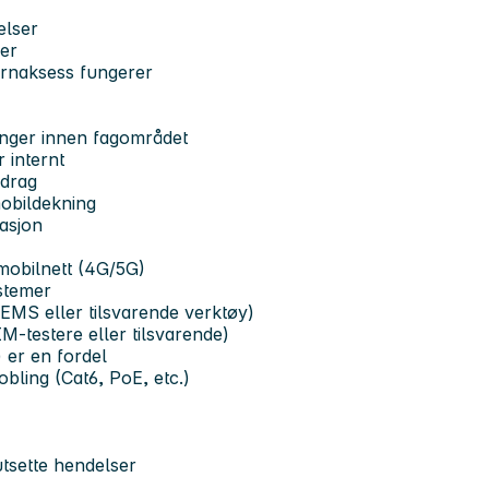
elser
er
fjernaksess fungerer
ninger innen fagområdet
r internt
pdrag
mobildekning
asjon
 mobilnett (4G/5G)
stemer
EMS eller tilsvarende verktøy)
IM-testere eller tilsvarende)
 er en fordel
obling (Cat6, PoE, etc.)
tsette hendelser