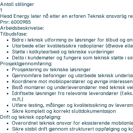
Antall stillinger
1
Head Energy leter nå etter en erfaren Teknisk ansvarlig r
Pnr: 6000985
Arbeidsbeskrivelse:
Tilbudsfase:
Bidra i teknisk utforming av løsninger for tilbud og a
Utarbeide eller kvalitetssikre radioplaner (iBwave elle
Støtte i kalkylearbeid og tekniske vurderinger
Delta i kundemøter og fungere som teknisk støtte i s
Prosjektgjennomføring:
Prosjektering av tekniske løsninger
Gjennomføre befaringer og utarbeide teknisk underlag
Koordinere mot mobiloperatører og øvrige interessen
Bistå montører og underleverandører med teknisk vei
Idriftsette løsninger fra relevante leverandører (f.e
m.fl.)
Utføre testing, målinger og kvalitetssikring av leveran
Sikre komplett og korrekt sluttdokumentasjon
Drift og teknisk oppfølging:
Overordnet teknisk ansvar for eksisterende mobilanl
Sikre stabil drift gjennom strukturert oppfølging og k