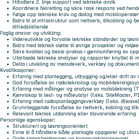
Håndtere 2. linje support ved tekniske avvik
Koordinere feilretting og sikre rask respons ved hend
Følge opp tekniske krav og dialog med mobiloperatør
Bidra til at infrastruktur som nettverk, tilkobling og 
tilfredsstillende
Faglig ansvar og utvikling:
Videreutvikle og forvalte tekniske standarder og løs
Bidra med teknisk støtte til øvrige prosjekter og miljøe
Sikre kvalitet og beste praksis i gjennomføring av op
Utarbeide tekniske analyser og rapporter knyttet til 
Delta i utvikling av metodeverk, verktøy og dokument
Kvalifikasjoner:
Erfaring med planlegging, utbygging og/eller drift av
God forståelse av radioteknologi og mobildekningssy
Erfaring med målinger og analyse av mobildekning (T
Kjennskap til test- og måleutstyr (f.eks. SiteMaster, P
Erfaring med radioplanleggingsverktøy (f.eks. iBwave)
Grunnleggende forståelse av nettverk, kabling og tilk
Relevant teknisk utdanning eller tilsvarende erfaring
Personlige egenskaper:
Strukturert og løsningsorientert
Evne til å håndtere både planlagte oppgaver og uforu
Gode samarbeidsevner og kommunikasjonsevner