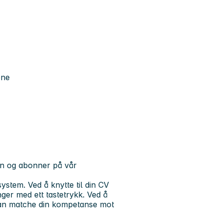
ene
nken og abonner på vår
stem. Ved å knytte til din CV
nger med ett tastetrykk. Ved å
 kan matche din kompetanse mot