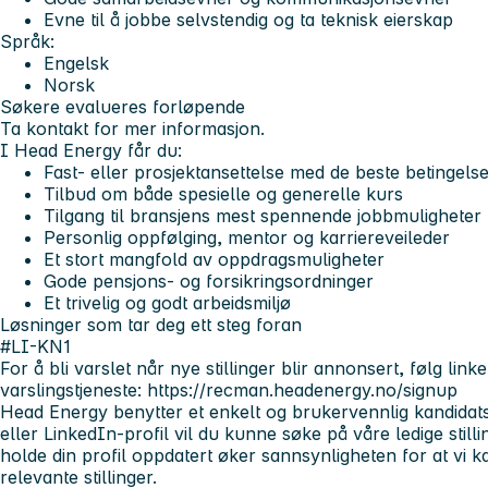
Evne til å jobbe selvstendig og ta teknisk eierskap
Språk:
Engelsk
Norsk
Søkere evalueres forløpende
Ta kontakt for mer informasjon.
I Head Energy får du:
Fast- eller prosjektansettelse med de beste betingels
Tilbud om både spesielle og generelle kurs
Tilgang til bransjens mest spennende jobbmuligheter
Personlig oppfølging, mentor og karriereveileder
Et stort mangfold av oppdragsmuligheter
Gode pensjons- og forsikringsordninger
Et trivelig og godt arbeidsmiljø
Løsninger som tar deg ett steg foran
#LI-KN1
For å bli varslet når nye stillinger blir annonsert, følg li
varslingstjeneste:
https://recman.headenergy.no/signup
Head Energy benytter et enkelt og brukervennlig kandidatsy
eller LinkedIn-profil vil du kunne søke på våre ledige stilli
holde din profil oppdatert øker sannsynligheten for at vi
relevante stillinger.