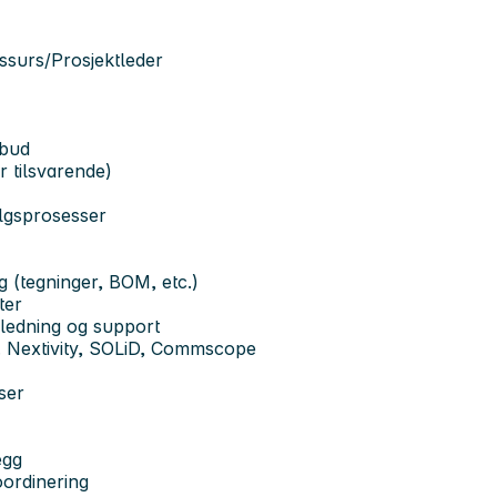
essurs/Prosjektleder
nbud
r tilsvarende)
algsprosesser
 (tegninger, BOM, etc.)
ter
ledning og support
ks. Nextivity, SOLiD, Commscope
ser
egg
oordinering