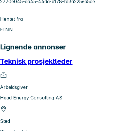
2770e045-aa45-44da-b178-fd3a2256a5ce
Hentet fra
FINN
Lignende annonser
Teknisk prosjektleder
Arbeidsgiver
Head Energy Consulting AS
Sted