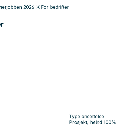
erjobben
2026
☀️
For bedrifter
er
Type ansettelse
Prosjekt, heltid 100%