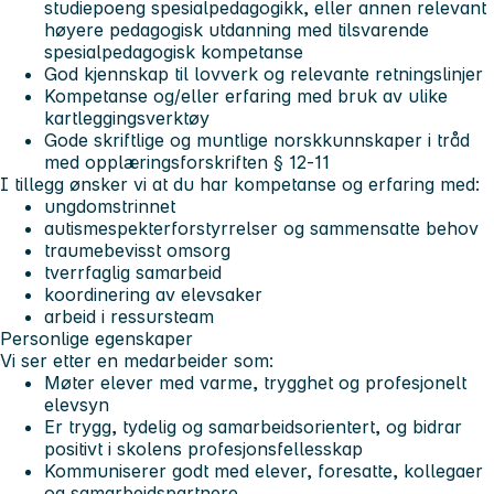
studiepoeng spesialpedagogikk, eller annen relevant
høyere pedagogisk utdanning med tilsvarende
spesialpedagogisk kompetanse
God kjennskap til lovverk og relevante retningslinjer
Kompetanse og/eller erfaring med bruk av ulike
kartleggingsverktøy
Gode skriftlige og muntlige norskkunnskaper i tråd
med opplæringsforskriften § 12‑11
I tillegg ønsker vi at du har kompetanse og erfaring med:
ungdomstrinnet
autismespekterforstyrrelser og sammensatte behov
traumebevisst omsorg
tverrfaglig samarbeid
koordinering av elevsaker
arbeid i ressursteam
Personlige egenskaper
Vi ser etter en medarbeider som:
Møter elever med varme, trygghet og profesjonelt
elevsyn
Er trygg, tydelig og samarbeidsorientert, og bidrar
positivt i skolens profesjonsfellesskap
Kommuniserer godt med elever, foresatte, kollegaer
og samarbeidspartnere