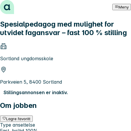
Hopp til innhold
Meny
Spesialpedagog med mulighet for
utvidet fagansvar – fast 100 % stilling
Sortland ungdomsskole
Parkveien 5, 8400 Sortland
Stillingsannonsen er inaktiv.
Om jobben
Lagre favoritt
Type ansettelse
Fast, heltid 100%