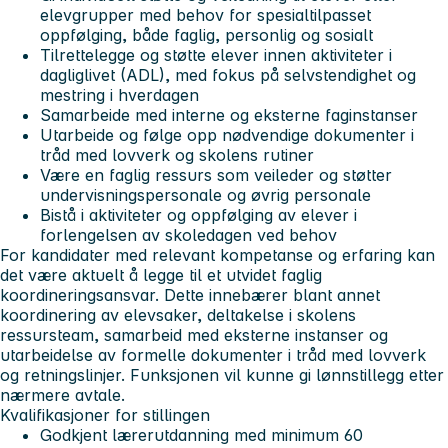
elevgrupper med behov for spesialtilpasset
oppfølging, både faglig, personlig og sosialt
Tilrettelegge og støtte elever innen aktiviteter i
dagliglivet (ADL), med fokus på selvstendighet og
mestring i hverdagen
Samarbeide med interne og eksterne faginstanser
Utarbeide og følge opp nødvendige dokumenter i
tråd med lovverk og skolens rutiner
Være en faglig ressurs som veileder og støtter
undervisningspersonale og øvrig personale
Bistå i aktiviteter og oppfølging av elever i
forlengelsen av skoledagen ved behov
For kandidater med relevant kompetanse og erfaring kan
det være aktuelt å legge til et utvidet faglig
koordineringsansvar. Dette innebærer blant annet
koordinering av elevsaker, deltakelse i skolens
ressursteam, samarbeid med eksterne instanser og
utarbeidelse av formelle dokumenter i tråd med lovverk
og retningslinjer. Funksjonen vil kunne gi lønnstillegg etter
nærmere avtale.
Kvalifikasjoner for stillingen
Godkjent lærerutdanning med minimum 60