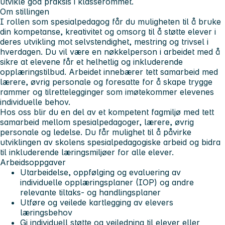
utvikle god praksis i klasserommet.
Om stillingen
I rollen som spesialpedagog får du muligheten til å bruke
din kompetanse, kreativitet og omsorg til å støtte elever i
deres utvikling mot selvstendighet, mestring og trivsel i
hverdagen. Du vil være en nøkkelperson i arbeidet med å
sikre at elevene får et helhetlig og inkluderende
opplæringstilbud. Arbeidet innebærer tett samarbeid med
lærere, øvrig personale og foresatte for å skape trygge
rammer og tilrettelegginger som imøtekommer elevenes
individuelle behov.
Hos oss blir du en del av et kompetent fagmiljø med tett
samarbeid mellom spesialpedagoger, lærere, øvrig
personale og ledelse. Du får mulighet til å påvirke
utviklingen av skolens spesialpedagogiske arbeid og bidra
til inkluderende læringsmiljøer for alle elever.
Arbeidsoppgaver
Utarbeidelse, oppfølging og evaluering av
individuelle opplæringsplaner (IOP) og andre
relevante tiltaks- og handlingsplaner
Utføre og veilede kartlegging av elevers
læringsbehov
Gi individuell støtte og veiledning til elever eller