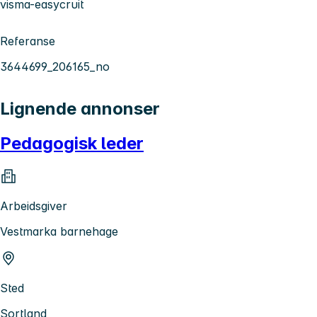
visma-easycruit
Referanse
3644699_206165_no
Lignende annonser
Pedagogisk leder
Arbeidsgiver
Vestmarka barnehage
Sted
Sortland