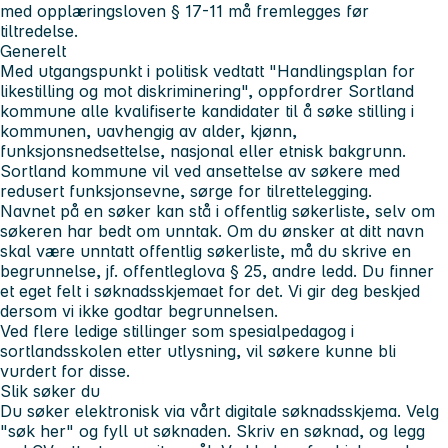
med opplæringsloven § 17-11 må fremlegges før
tiltredelse.
Generelt
Med utgangspunkt i politisk vedtatt "Handlingsplan for
likestilling og mot diskriminering", oppfordrer Sortland
kommune alle kvalifiserte kandidater til å søke stilling i
kommunen, uavhengig av alder, kjønn,
funksjonsnedsettelse, nasjonal eller etnisk bakgrunn.
Sortland kommune vil ved ansettelse av søkere med
redusert funksjonsevne, sørge for tilrettelegging.
Navnet på en søker kan stå i offentlig søkerliste, selv om
søkeren har bedt om unntak. Om du ønsker at ditt navn
skal være unntatt offentlig søkerliste, må du skrive en
begrunnelse, jf. offentleglova § 25, andre ledd. Du finner
et eget felt i søknadsskjemaet for det. Vi gir deg beskjed
dersom vi ikke godtar begrunnelsen.
Ved flere ledige stillinger som spesialpedagog i
sortlandsskolen etter utlysning, vil søkere kunne bli
vurdert for disse.
Slik søker du
Du søker elektronisk via vårt digitale søknadsskjema. Velg
"søk her" og fyll ut søknaden. Skriv en søknad, og legg