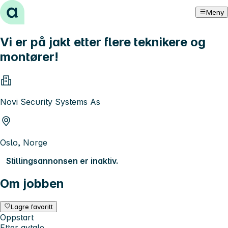
Hopp til innhold
Meny
Vi er på jakt etter flere teknikere og
montører!
Novi Security Systems As
Oslo, Norge
Stillingsannonsen er inaktiv.
Om jobben
Lagre favoritt
Oppstart
Etter avtale