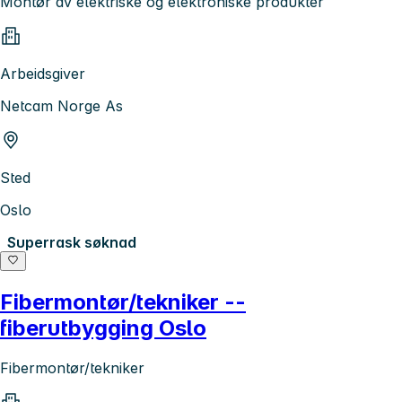
Montør av elektriske og elektroniske produkter
Arbeidsgiver
Netcam Norge As
Sted
Oslo
Superrask søknad
Fibermontør/tekniker --
fiberutbygging Oslo
Fibermontør/tekniker