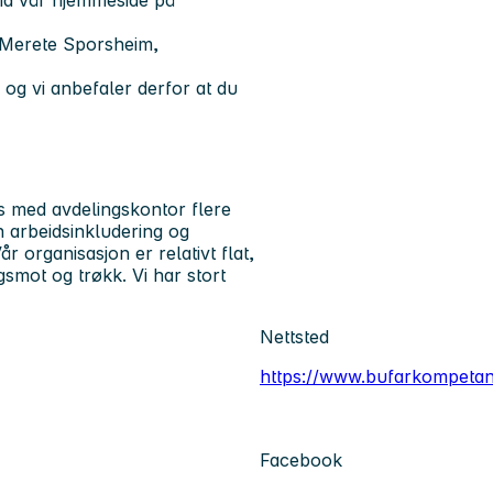
via vår hjemmeside på
r Merete Sporsheim,
 og vi anbefaler derfor at du
s med avdelingskontor flere
en arbeidsinkludering og
 organisasjon er relativt flat,
mot og trøkk. Vi har stort
Nettsted
https://www.bufarkompetan
Facebook