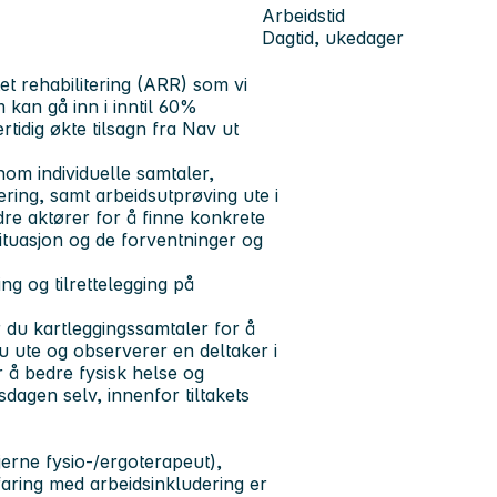
Arbeidstid
Dagtid, ukedager
et rehabilitering (ARR)
som vi
 kan gå inn i inntil 60%
lertidig økte tilsagn fra Nav ut
nom individuelle samtaler,
ering, samt arbeidsutprøving ute i
re aktører for å finne konkrete
situasjon og de forventninger og
ng og tilrettelegging på
 du kartleggingssamtaler for å
u ute og observerer en deltaker i
r å bedre fysisk helse og
dagen selv, innenfor tiltakets
erne fysio-/ergoterapeut),
faring med arbeidsinkludering er