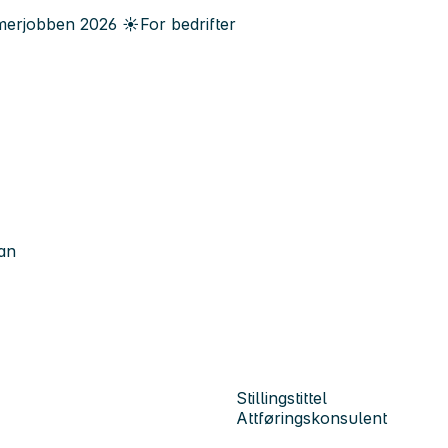
erjobben
2026
☀️
For bedrifter
an
Stillingstittel
Attføringskonsulent