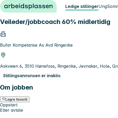
Hopp til innhold
Ledige stillinger
Ung
Somm
Veileder/jobbcoach 60% midlertidig
Bufar Kompetanse As Avd Ringerike
Askveien 6, 3510 Hønefoss, Ringerike, Jevnaker, Hole, Gr
Stillingsannonsen er inaktiv.
Om jobben
Lagre favoritt
Oppstart
Etter avtale