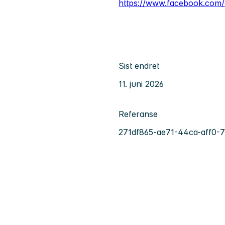
https://www.facebook.com
Sist endret
11. juni 2026
Referanse
271df865-ae71-44ca-aff0