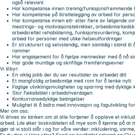
også relevant
Har kompetanse innen trening/funksjonsfremmende t
Har kompetanse på tilrettelegging av arbeid for pers
Har kompetanse innen ett- eller flere av følgende om
mestrings- og motivasjonsteknikker, arbeidsmarkeds
arbeidsrettet rehabilitering, funksjonsvurdering, komp
arbeid for personer med ulike helseutfordringer
Er strukturert og selvstendig, men samtidig i stand til
rammer
Har engasjement for å hjelpe mennesker med å nå si
Har gode muntlige og skriftlige fremføringsevner
Vi tilbyr:
En viktig jobb der du ser resultater av arbeidet ditt
Et mangfoldig arbeidsmiljø med rom for å tenke nytt
Faglige utviklingsmuligheter og sparring med dyktige 
Stor fleksibilitet i arbeidshverdagen
Konkurransedyktige betingelser
Mulighet til å bidra med innovasjon og fagutvikling fo
Mer om oss:
Vi drives av tanken om at alle fortjener å oppleve et inklu
arbeid. Lite øker livskvaliteten så mye som å kjenne på at 
gjør at vi stolt står i og for våre verdier: inkludering, var