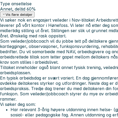
Type ansettelse
Annet, deltid 60%
Vis flere detaljer
Vi søker nok en engasjert veileder i Nav-tiltaket
Arbeidsrett
leverer på vårt kontor i Hønefoss. Vi leter nå etter deg som
midlertidig stilling ut året. Stillingen ser slik ut grunnet mid
året. Ønskelig med rask oppstart.
Som veileder/jobbcoach vil du jobbe tett på deltakere gjen
kartlegginger, observasjoner, funksjonsvurdering, rehabilit
bedrifter. Du vil samarbeide med NAV, arbeidsgivere og and
arbeidsrettede tiltak som tetter gapet mellom deltakers nå
krav som stilles i arbeidslivet.
Tiltaket inneholder også blant annet fysisk trening, veiledni
arbeidsplassen.
En typisk arbeidsdag er svært variert. En dag gjennomfører
avdekke deltakeres styrker og utfordringer. Neste dag er d
arbeidspraksis. Tredje dag trener du med deltakeren din fo
funksjon. Som veileder/jobbcoach styrer du mye av arbeids
rammer.
Vi søker deg som:
Har relevant 3-årig høyere utdanning innen helse- (gj
sosial- eller pedagogiske fag. Annen utdanning og er