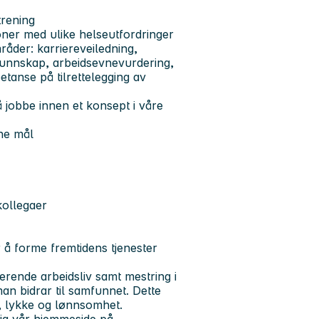
rening
oner med ulike helseutfordringer
råder: karriereveiledning,
kunnskap, arbeidsevnevurdering,
etanse på tilrettelegging av
 å jobbe innen et konsept i våre
ne mål
kollegaer
r å forme fremtidens tjenester
derende arbeidsliv samt mestring i
man bidrar til samfunnet. Dette
me, lykke og lønnsomhet.