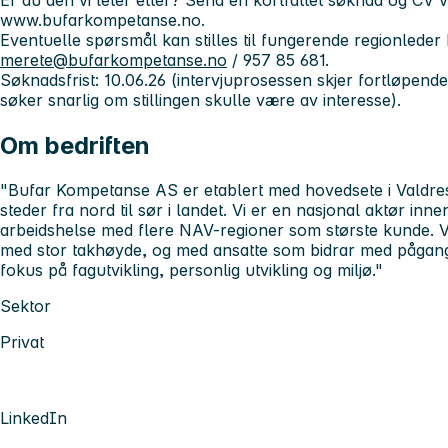
Er du den vi leter etter? Send en kortfattet søknad og CV 
www.bufarkompetanse.no.
Eventuelle spørsmål kan stilles til fungerende regionlede
merete@bufarkompetanse.no
/ 957 85 681.
Søknadsfrist: 10.06.26 (intervjuprosessen skjer fortløpende
søker snarlig om stillingen skulle være av interesse).
Om bedriften
"Bufar Kompetanse AS er etablert med hovedsete i Valdre
steder fra nord til sør i landet. Vi er en nasjonal aktør inn
arbeidshelse med flere NAV-regioner som største kunde. Vår
med stor takhøyde, og med ansatte som bidrar med pågangs
fokus på fagutvikling, personlig utvikling og miljø."
Sektor
Privat
LinkedIn