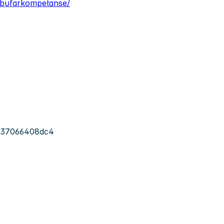
/bufarkompetanse/
-737066408dc4