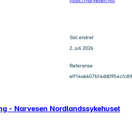
https://narvesen.no/
Sist endret
2. juli 2026
Referanse
eff14a6607b14dd0954cfc89
ling - Narvesen Nordlandssykehuset