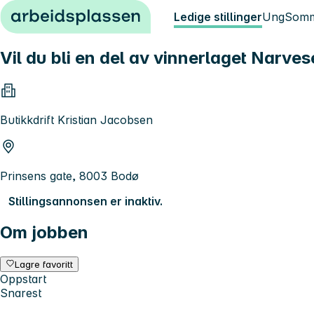
Hopp til innhold
Ledige stillinger
Ung
Somm
Vil du bli en del av vinnerlaget Narv
Butikkdrift Kristian Jacobsen
Prinsens gate, 8003 Bodø
Stillingsannonsen er inaktiv.
Om jobben
Lagre favoritt
Oppstart
Snarest