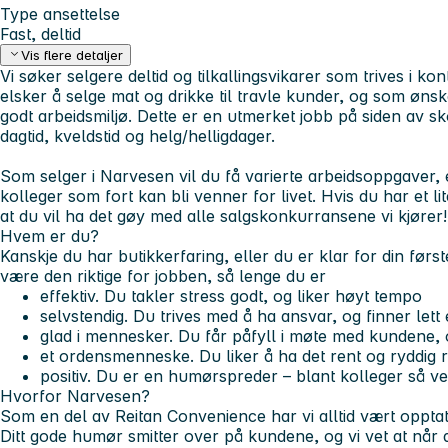
Type ansettelse
Fast, deltid
Vis flere detaljer
Vi søker selgere deltid og tilkallingsvikarer som trives i 
elsker å selge mat og drikke til travle kunder, og som ønsker
godt arbeidsmiljø. Dette er en utmerket jobb på siden av sk
dagtid, kveldstid og helg/helligdager.
Som selger i Narvesen vil du få varierte arbeidsoppgaver,
kolleger som fort kan bli venner for livet. Hvis du har et li
at du vil ha det gøy med alle salgskonkurransene vi kjører!
Hvem er du?
Kanskje du har butikkerfaring, eller du er klar for din førs
være den riktige for jobben, så lenge du er
effektiv
. Du takler stress godt, og liker høyt tempo
selvstendig
. Du trives med å ha ansvar, og finner lett
glad i mennesker
. Du får påfyll i møte med kundene,
et ordensmenneske
. Du liker å ha det rent og ryddig 
positiv.
Du er en humørspreder – blant kolleger så v
Hvorfor Narvesen?
Som en del av Reitan Convenience har vi alltid vært opptat
Ditt gode humør smitter over på kundene, og vi vet at når