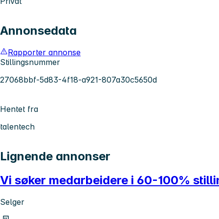
Privat
Annonsedata
Rapporter annonse
Stillingsnummer
27068bbf-5d83-4f18-a921-807a30c5650d
Hentet fra
talentech
Lignende annonser
Vi søker medarbeidere i 60-100% stil
Selger