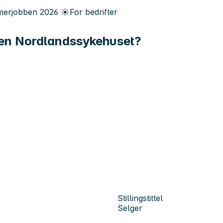
erjobben
2026
☀️
For bedrifter
esen Nordlandssykehuset?
Stillingstittel
Selger