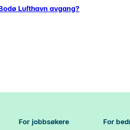
 Bodø Lufthavn avgang?
For jobbsøkere
For bedr