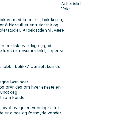
Arbeidstid
Vakt
kontakten med kundene, bak kassa,
 å bidra til et entusiastisk og
ole/studier. Arbeidstiden vil være
 en hektisk hverdag og gode
te konkurranseinnstinkt, tipper vi
te jobb i butikk? Uansett kan du
 egne løsninger
 og bryr deg om hver eneste en
rundt deg
el som kunder
t av å bygge en vennlig kultur.
 de er glade og fornøyde vender