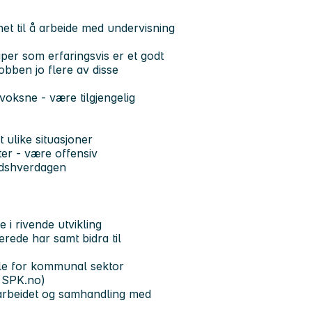
net til å arbeide med undervisning
er som erfaringsvis er et godt
obben jo flere av disse
ksne - være tilgjengelig
 ulike situasjoner
ter - være offensiv
eidshverdagen
 i rivende utvikling
rede har samt bidra til
ale for kommunal sektor
å SPK.no)
sarbeidet og samhandling med