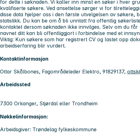
for dette i søknaden. Vi kaller inn minst en søker i hver gru
kvalifiserte søkere. Ved ansettelse sørger vi for tilrettelegg
disse data hjelper oss i den første utvelgelsen av søkere, 
statistikk. Du kan be om å bli unntatt fra offentlig søkerli
kontaktet dersom søknaden ikke innvilges. Selv om du får u
navnet ditt kan bli offentliggjort i forbindelse med et innsy
Viktig:
Kun søkere som har registrert CV og lastet opp do
arbeidserfaring blir vurdert.
Kontaktinformasjon
Ottar Skålbones, Fagområdeleder Elektro, 91829137,
ottsk
Arbeidssted
7300 Orkanger, Stjørdal eller Trondheim
Nøkkelinformasjon:
Arbeidsgiver: Trøndelag fylkeskommune