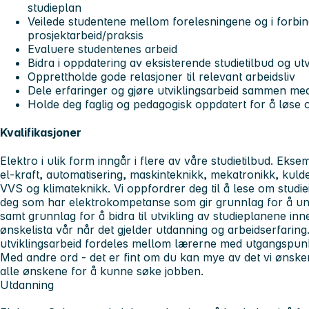
studieplan
Veilede studentene mellom forelesningene og i forbi
prosjektarbeid/praksis
Evaluere studentenes arbeid
Bidra i oppdatering av eksisterende studietilbud og ut
Opprettholde gode relasjoner til relevant arbeidsliv
Dele erfaringer og gjøre utviklingsarbeid sammen me
Holde deg faglig og pedagogisk oppdatert for å løse o
Kvalifikasjoner
Elektro i ulik form inngår i flere av våre studietilbud. Ekse
el-kraft, automatisering, maskinteknikk, mekatronikk, ku
VVS og klimateknikk. Vi oppfordrer deg til å lese om studi
deg som har elektrokompetanse som gir grunnlag for å und
samt grunnlag for å bidra til utvikling av studieplanene in
ønskelista vår når det gjelder utdanning og arbeidserfarin
utviklingsarbeid fordeles mellom lærerne med utgangspunk
Med andre ord - det er fint om du kan mye av det vi ønsker,
alle ønskene for å kunne søke jobben.
Utdanning