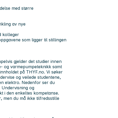
ndelse med større
vikling av nye
d kolleger
ppgavene som ligger til stillingen
mpelvis gjelder det studier innen
lde- og varmepumpeteknikk samt
einnholdet på THYF.no. Vi søker
ervise og veilede studentene,
nen elektro. Nedenfor ser du
g. Undervisning og
t i den enkeltes kompetanse.
 men du må ikke tilfredsstille