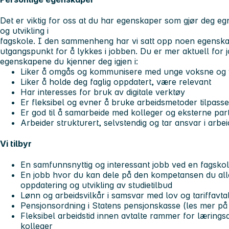
Det er viktig for oss at du har egenskaper som gjør deg eg
og utvikling i
fagskole. I den sammenheng har vi satt opp noen egenskap
utgangspunkt for å lykkes i jobben. Du er mer aktuell for j
egenskapene du kjenner deg igjen i:
Liker å omgås og kommunisere med unge voksne og vo
Liker å holde deg faglig oppdatert, være relevant
Har interesses for bruk av digitale verktøy
Er fleksibel og evner å bruke arbeidsmetoder tilpasset
Er god til å samarbeide med kolleger og eksterne par
Arbeider strukturert, selvstendig og tar ansvar i arb
Vi tilbyr
En samfunnsnyttig og interessant jobb ved en fagskole
En jobb hvor du kan dele på den kompetansen du alle
oppdatering og utvikling av studietilbud
Lønn og arbeidsvilkår i samsvar med lov og tariffavt
Pensjonsordning i Statens pensjonskasse (les mer p
Fleksibel arbeidstid innen avtalte rammer for læring
kolleger