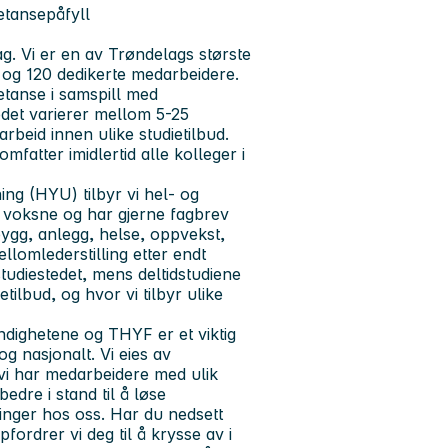
etansepåfyll
ag. Vi er en av Trøndelags største
 og 120 dedikerte medarbeidere.
etanse i samspill med
edet varierer mellom 5-25
arbeid innen ulike studietilbud.
omfatter imidlertid alle kolleger i
ng (HYU) tilbyr vi hel- og
r voksne og har gjerne fagbrev
bygg, anlegg, helse, oppvekst,
ellomlederstilling etter endt
tudiestedet, mens deltidstudiene
ilbud, og hvor vi tilbyr ulike
ndighetene og THYF er et viktig
g nasjonalt. Vi eies av
vi har medarbeidere med ulik
dre i stand til å løse
linger hos oss. Har du nedsett
ordrer vi deg til å krysse av i