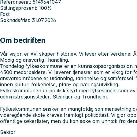
Referansenr.: 5149641047
Stillingsprosent: 100%
Fast
Søknadsfrist: 31.07.2026
Om bedriften
Vår visjon er «
Vi skaper historie
». Vi lever etter verdiene
: 
Modig og ansvarlig i handling.
Trøndelag fylkeskommune er en kunnskapsorganisasjon med
4500 medarbeidere. Vi leverer tjenester som er viktig for f
ansvarsområdene er utdanning, tannhelse og samferdsel. V
innen kultur, folkehelse, plan- og næringsutvikling.
Fylkeskommunen er politisk styrt med fylkestinget som øver
administrasjonssteder: Steinkjer og Trondheim.
Fylkeskommunen ønsker en mangfoldig sammensetning av an
videregående skole kreves fremlagt politiattest. Vi gjør op
offentlige søkerlister, men du kan søke om unntak fra den
Sektor