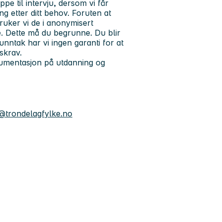
ppe til intervju, dersom vi får
ing etter ditt behov. Foruten at
bruker vi de i anonymisert
ste. Dette må du begrunne. Du blir
nntak har vi ingen garanti for at
nskrav.
kumentasjon på utdanning og
@trondelagfylke.no