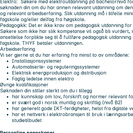
Elektro: Søkere med elektroutdanning på bachelornivå for
søknaden din om du har annen relevant utdanning om de
og relevant arbeidserfaring. Slik utdanning må i tilfelle 
fagskole og/eller delfag fra høgskole.
Pedagogikk: Det er ikke krav om pedagogisk utdanning for å 
Søkere som ikke har slik kompetanse vil også bli vurdert, 
ansettelse forplikte seg til å fullføre pedagogisk utdanning
fagskole. THYF betaler utdanningen.
Arbeidserfaring
Vi ser gjerne at du har erfaring fra minst to av områdene:
Installasjonssystemer
Automatiserte- og reguleringssystemer
Elektrisk energiproduksjon og distribusjon
Faglig ledelse innen elektro
Øvrige kvalifikasjoner
Søknaden din stiller sterkt om du i tillegg
har kunnskap om lov, forskrift og normer relevant fo
er svært god i norsk muntlig og skriftlig (nivå B2)
har generelt gode IKT-ferdigheter, helst fra digitale 
har et nettverk i elektrobransjen til bruk i læringsarbei
studietilbudet
Personlige egenskaper