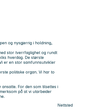
Åpen og nysgjerrig i holdning,
 stor tverrfaglighet og rundt
olks hverdag. De største
i er en stor samfunnsutvikler
ste politiske organ. Vi har to
satte. For den som tilsettes i
pmerksom på at vi utarbeider
ne.
Nettsted