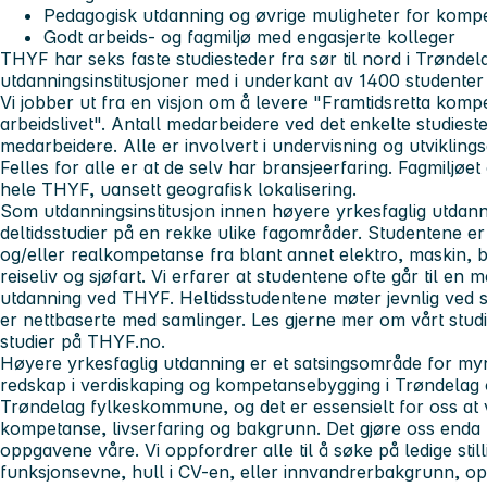
Pedagogisk utdanning og øvrige muligheter for komp
Godt arbeids- og fagmiljø med engasjerte kolleger
THYF har seks faste studiesteder fra sør til nord i Trøndel
utdanningsinstitusjoner med i underkant av 1400 studenter
Vi jobber ut fra en visjon om å levere "Framtidsretta komp
arbeidslivet". Antall medarbeidere ved det enkelte studiest
medarbeidere. Alle er involvert i undervisning og utviklings
Felles for alle er at de selv har bransjeerfaring. Fagmiljøet 
hele THYF, uansett geografisk lokalisering.
Som utdanningsinstitusjon innen høyere yrkesfaglig utdanni
deltidsstudier på en rekke ulike fagområder. Studentene e
og/eller realkompetanse fra blant annet elektro, maskin, 
reiseliv og sjøfart. Vi erfarer at studentene ofte går til en m
utdanning ved THYF. Heltidsstudentene møter jevnlig ved s
er nettbaserte med samlinger. Les gjerne mer om vårt studiet
studier på THYF.no.
Høyere yrkesfaglig utdanning er et satsingsområde for my
redskap i verdiskaping og kompetansebygging i Trøndelag o
Trøndelag fylkeskommune, og det er essensielt for oss at 
kompetanse, livserfaring og bakgrunn. Det gjøre oss enda be
oppgavene våre. Vi oppfordrer alle til å søke på ledige stil
funksjonsevne, hull i CV-en, eller innvandrerbakgrunn, oppf