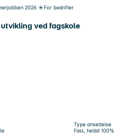
erjobben
2026
☀️
For bedrifter
utvikling ved fagskole
Type ansettelse
le
Fast, heltid 100%