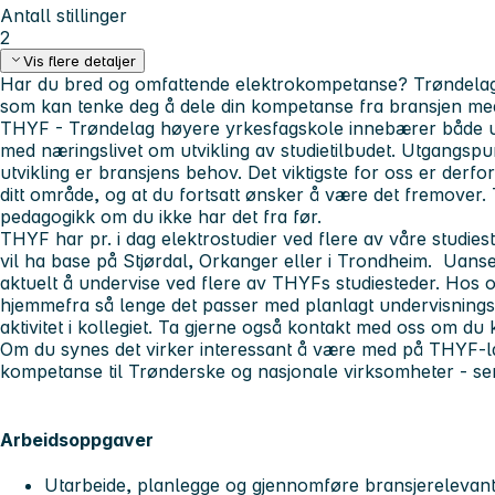
Antall stillinger
2
Vis flere detaljer
Har du bred og omfattende elektrokompetanse? Trøndelags
som kan tenke deg å dele din kompetanse fra bransjen me
THYF - Trøndelag høyere yrkesfagskole innebærer både u
med næringslivet om utvikling av studietilbudet. Utgangspu
utvikling er bransjens behov. Det viktigste for oss er derfo
ditt område, og at du fortsatt ønsker å være det fremover.
pedagogikk om du ikke har det fra før.
THYF har pr. i dag elektrostudier ved flere av våre studie
vil ha base på Stjørdal, Orkanger eller i Trondheim. Uansett
aktuelt å undervise ved flere av THYFs studiesteder. Hos o
hjemmefra så lenge det passer med planlagt undervisnings-
aktivitet i kollegiet. Ta gjerne også kontakt med oss om du k
Om du synes det virker interessant å være med på THYF-la
kompetanse til Trønderske og nasjonale virksomheter - se
Arbeidsoppgaver
Utarbeide, planlegge og gjennomføre bransjerelevant