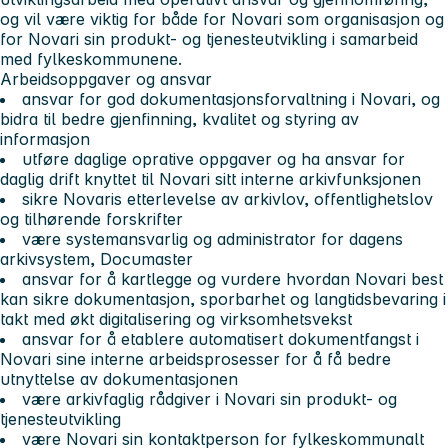
og vil være viktig for både for Novari som organisasjon og
for Novari sin produkt- og tjenesteutvikling i samarbeid
med fylkeskommunene.
Arbeidsoppgaver og ansvar
ansvar for god dokumentasjonsforvaltning i Novari, og
bidra til bedre gjenfinning, kvalitet og styring av
informasjon
utføre daglige oprative oppgaver og ha ansvar for
daglig drift knyttet til Novari sitt interne arkivfunksjonen
sikre Novaris etterlevelse av arkivlov, offentlighetslov
og tilhørende forskrifter
være systemansvarlig og administrator for dagens
arkivsystem, Documaster
ansvar for å kartlegge og vurdere hvordan Novari best
kan sikre dokumentasjon, sporbarhet og langtidsbevaring i
takt med økt digitalisering og virksomhetsvekst
ansvar for å etablere automatisert dokumentfangst i
Novari sine interne arbeidsprosesser for å få bedre
utnyttelse av dokumentasjonen
være arkivfaglig rådgiver i Novari sin produkt- og
tjenesteutvikling
være Novari sin kontaktperson for fylkeskommunalt