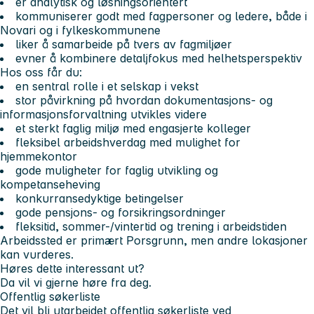
er analytisk og løsningsorientert
kommuniserer godt med fagpersoner og ledere, både i
Novari og i fylkeskommunene
liker å samarbeide på tvers av fagmiljøer
evner å kombinere detaljfokus med helhetsperspektiv
Hos oss får du:
en sentral rolle i et selskap i vekst
stor påvirkning på hvordan dokumentasjons- og
informasjonsforvaltning utvikles videre
et sterkt faglig miljø med engasjerte kolleger
fleksibel arbeidshverdag med mulighet for
hjemmekontor
gode muligheter for faglig utvikling og
kompetanseheving
konkurransedyktige betingelser
gode pensjons- og forsikringsordninger
fleksitid, sommer-/vintertid og trening i arbeidstiden
Arbeidssted er primært Porsgrunn, men andre lokasjoner
kan vurderes.
Høres dette interessant ut?
Da vil vi gjerne høre fra deg.
Offentlig søkerliste
Det vil bli utarbeidet offentlig søkerliste ved