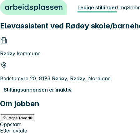
Hopp til innhold
Ledige stillinger
Ung
Somm
Elevassistent ved Rødøy skole/barne
Rødøy kommune
Badstumyra 20, 8193 Rødøy, Rødøy, Nordland
Stillingsannonsen er inaktiv.
Om jobben
Lagre favoritt
Oppstart
Etter avtale