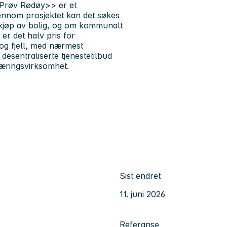
Prøv Rødøy>> er et
jennom prosjektet kan det søkes
og kjøp av bolig, og om kommunalt
 er det halv pris for
og fjell, med nærmest
 desentraliserte tjenestetilbud
 næringsvirksomhet.
Sist endret
11. juni 2026
Referanse