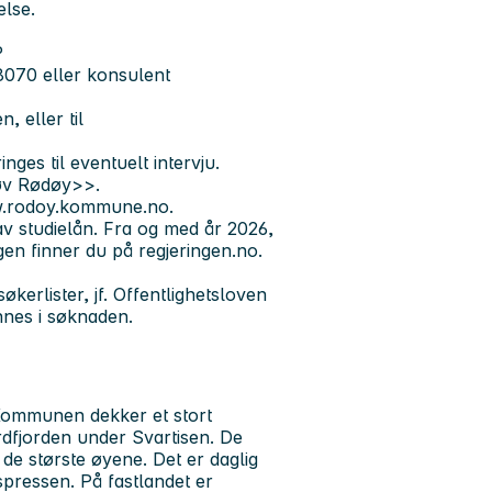
else.
P
8070 eller konsulent
eller til
nges til eventuelt intervju.
Prøv Rødøy>>.
.rodoy.kommune.no.
av studielån. Fra og med år 2026,
ngen finner du på regjeringen.no.
erlister, jf. Offentlighetsloven
nnes i søknaden.
ommunen dekker et stort
dfjorden under Svartisen. De
de største øyene. Det er daglig
ressen. På fastlandet er