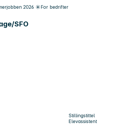
erjobben
2026
☀️
For bedrifter
hage/SFO
Stillingstittel
Elevassistent