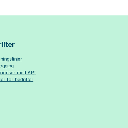
ifter
ningslinjer
logging
nnonser med API
ler for bedrifter