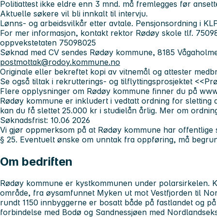
Politiattest ikke eldre enn 3 mnd. må fremlegges før ansett
Aktuelle søkere vil bli innkalt til intervju.
Lønns- og arbeidsvilkår etter avtale. Pensjonsordning i KL
For mer informasjon, kontakt rektor Rødøy skole tlf. 7509
oppvekstetaten 75098025
Søknad med CV sendes Rødøy kommune, 8185 Vågaholmen, 
postmottak@rodoy.kommune.no
Originale eller bekreftet kopi av vitnemål og attester medbri
Se også tiltak i
rekrutterings- og tilflyttingsprosjektet <<
Flere opplysninger om Rødøy kommune finner du på
www
Rødøy kommune er inkludert i vedtatt ordning for sletting 
kan du få slettet 25.000 kr i studielån årlig. Mer om ordni
Søknadsfrist: 10.06 2026
Vi gjør oppmerksom på at Rødøy kommune har offentlige søk
§ 25. Eventuelt ønske om unntak fra oppføring, må begru
Om bedriften
Rødøy kommune er kystkommunen under polarsirkelen. K
område, fra øysamfunnet Myken ut mot Vestfjorden til Nor
rundt 1150 innbyggerne er bosatt både på fastlandet og på 
forbindelse med Bodø og Sandnessjøen med Nordlandseksp