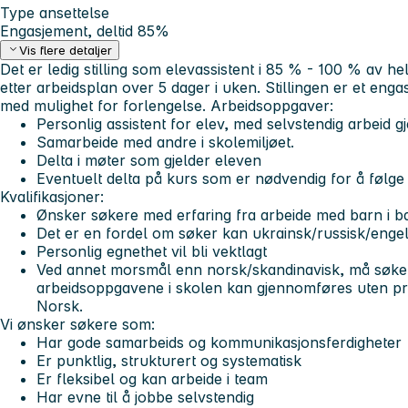
Type ansettelse
Engasjement, deltid 85%
Vis flere detaljer
Det er ledig stilling som elevassistent i 85 % - 100 % av hel 
etter arbeidsplan over 5 dager i uken. Stillingen er et en
med mulighet for forlengelse.
Arbeidsoppgaver:
Personlig assistent for elev, med selvstendig arbeid
Samarbeide med andre i skolemiljøet.
Delta i møter som gjelder eleven
Eventuelt delta på kurs som er nødvendig for å følge
Kvalifikasjoner:
Ønsker søkere med erfaring fra arbeide med barn i b
Det er en fordel om søker kan ukrainsk/russisk/enge
Personlig egnethet vil bli vektlagt
Ved annet morsmål enn norsk/skandinavisk, må søker
arbeidsoppgavene i skolen kan gjennomføres uten pr
Norsk.
Vi ønsker søkere som:
Har gode samarbeids og kommunikasjonsferdigheter
Er punktlig, strukturert og systematisk
Er fleksibel og kan arbeide i team
Har evne til å jobbe selvstendig