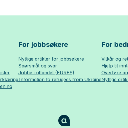
For jobbsøkere
For bedr
Nyttige artikler for jobbsøkere
Vilkår og ret
Spørsmål og svar
Hjelp til inn
sler
Jobbe i utlandet (EURES)
Overføre a
erklæring
Information to refugees from Ukraine
Nyttige artik
sen.no