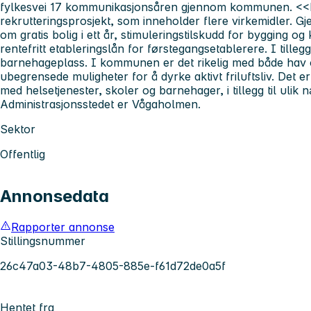
fylkesvei 17 kommunikasjonsåren gjennom kommunen. <<
rekrutteringsprosjekt, som inneholder flere virkemidler. G
om gratis bolig i ett år, stimuleringstilskudd for bygging 
rentefritt etableringslån for førstegangsetablerere. I tillegg
barnehageplass. I kommunen er det rikelig med både hav 
ubegrensede muligheter for å dyrke aktivt friluftsliv. Det er
med helsetjenester, skoler og barnehager, i tillegg til ulik
Administrasjonsstedet er Vågaholmen.
Sektor
Offentlig
Annonsedata
Rapporter annonse
Stillingsnummer
26c47a03-48b7-4805-885e-f61d72de0a5f
Hentet fra