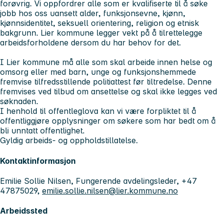
forøvrig. Vi oppfordrer alle som er kvalifiserte til å søke
jobb hos oss uansett alder, funksjonsevne, kjønn,
kjønnsidentitet, seksuell orientering, religion og etnisk
bakgrunn. Lier kommune legger vekt på å tilrettelegge
arbeidsforholdene dersom du har behov for det.
I Lier kommune må alle som skal arbeide innen helse og
omsorg eller med barn, unge og funksjonshemmede
fremvise tilfredsstillende politiattest før tiltredelse. Denne
fremvises ved tilbud om ansettelse og skal ikke legges ved
søknaden.
I henhold til offentleglova kan vi være forpliktet til å
offentliggjøre opplysninger om søkere som har bedt om å
bli unntatt offentlighet.
Gyldig arbeids- og oppholdstillatelse.
Kontaktinformasjon
Emilie Sollie Nilsen, Fungerende avdelingsleder, +47
47875029,
emilie.sollie.nilsen@lier.kommune.no
Arbeidssted