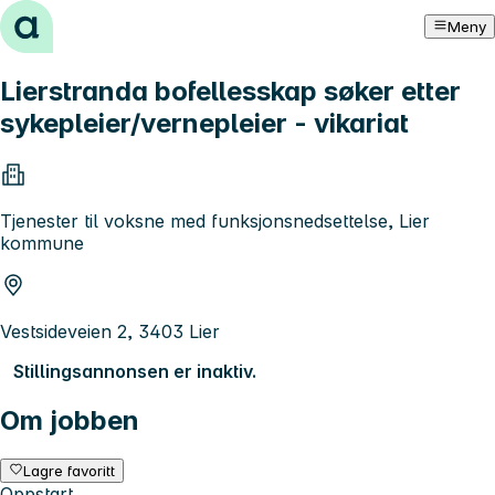
Hopp til innhold
Meny
Lierstranda bofellesskap søker etter
sykepleier/vernepleier - vikariat
Tjenester til voksne med funksjonsnedsettelse, Lier
kommune
Vestsideveien 2, 3403 Lier
Stillingsannonsen er inaktiv.
Om jobben
Lagre favoritt
Oppstart