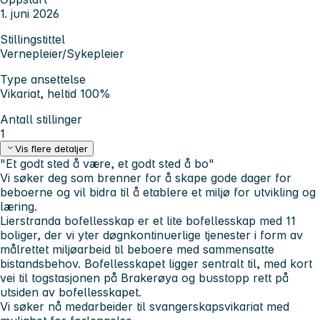
1. juni 2026
Stillingstittel
Vernepleier/Sykepleier
Type ansettelse
Vikariat, heltid 100%
Antall stillinger
1
Vis flere detaljer
"Et godt sted å være, et godt sted å bo"
Vi søker deg som brenner for å skape gode dager for
beboerne og vil bidra til å etablere et miljø for utvikling og
læring.
Lierstranda bofellesskap
er et lite bofellesskap med 11
boliger, der vi yter døgnkontinuerlige tjenester i form av
målrettet miljøarbeid til beboere med sammensatte
bistandsbehov. Bofellesskapet ligger sentralt til, med kort
vei til togstasjonen på Brakerøya og busstopp rett på
utsiden av bofellesskapet.
Vi søker nå medarbeider til svangerskapsvikariat med