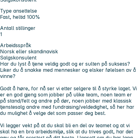
Type ansettelse
Fast, heltid 100%
Antall stillinger
1
Arbeidsspråk
Norsk eller skandinavisk
Salgskonsulent
Har du lyst å tjene veldig godt og er sulten på suksess?
Liker du å snakke med mennesker og elsker følelsen av å
vinne?
Godt å høre, for nå ser vi etter selgere til å styrke laget. Vi
er en god gjeng som jobber på ulike team, noen team er
på stand/felt og andre på dør, noen jobber med klassisk
tjenstesalg andre med fundraising/veldedighet, så her har
du mulighet å velge det som passer deg best.
Vi legger vekt på at du skal bli en del av teamet og at vi
skal ha en bra arbeidsmiljø, slik at du trives godt, har det
gøy og får prestert på ditt beste. Uansett om du har lang