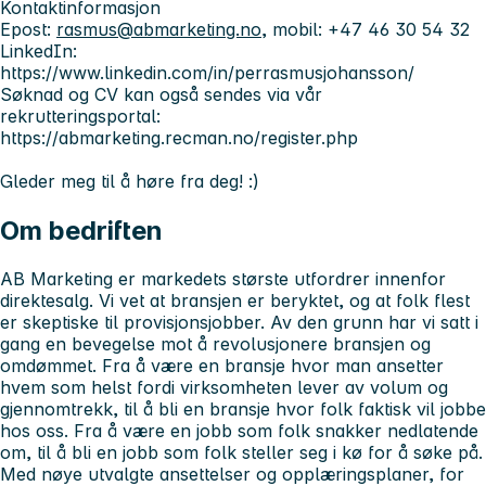
Kontaktinformasjon
Epost:
rasmus@abmarketing.no
, mobil: +47 46 30 54 32
LinkedIn:
https://www.linkedin.com/in/perrasmusjohansson/
Søknad og CV kan også sendes via vår
rekrutteringsportal:
https://abmarketing.recman.no/register.php
Gleder meg til å høre fra deg! :)
Om bedriften
AB Marketing er markedets største utfordrer innenfor
direktesalg. Vi vet at bransjen er beryktet, og at folk flest
er skeptiske til provisjonsjobber. Av den grunn har vi satt i
gang en bevegelse mot å revolusjonere bransjen og
omdømmet. Fra å være en bransje hvor man ansetter
hvem som helst fordi virksomheten lever av volum og
gjennomtrekk, til å bli en bransje hvor folk faktisk vil jobbe
hos oss. Fra å være en jobb som folk snakker nedlatende
om, til å bli en jobb som folk steller seg i kø for å søke på.
Med nøye utvalgte ansettelser og opplæringsplaner, for