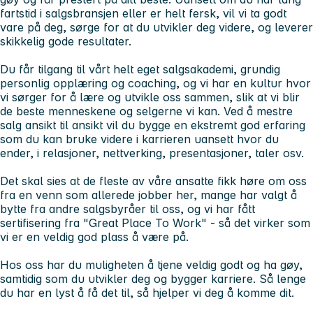
fartstid i salgsbransjen eller er helt fersk, vil vi ta godt
vare på deg, sørge for at du utvikler deg videre, og leverer
skikkelig gode resultater.
Du får tilgang til vårt helt eget salgsakademi, grundig
personlig opplæring og coaching, og vi har en kultur hvor
vi sørger for å lære og utvikle oss sammen, slik at vi blir
de beste menneskene og selgerne vi kan. Ved å mestre
salg ansikt til ansikt vil du bygge en ekstremt god erfaring
som du kan bruke videre i karrieren uansett hvor du
ender, i relasjoner, nettverking, presentasjoner, taler osv.
Det skal sies at de fleste av våre ansatte fikk høre om oss
fra en venn som allerede jobber her, mange har valgt å
bytte fra andre salgsbyråer til oss, og vi har fått
sertifisering fra "Great Place To Work" - så det virker som
vi er en veldig god plass å være på.
Hos oss har du muligheten å tjene veldig godt og ha gøy,
samtidig som du utvikler deg og bygger karriere. Så lenge
du har en lyst å få det til, så hjelper vi deg å komme dit.