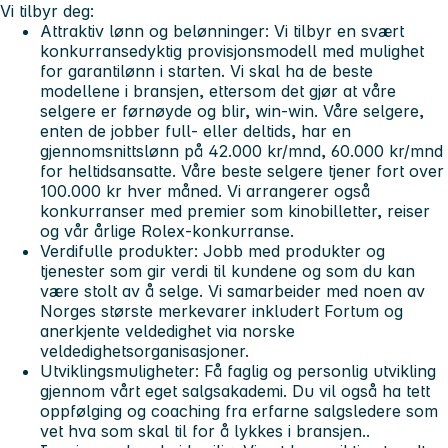
Vi tilbyr deg:
Attraktiv lønn og belønninger:
Vi tilbyr en svært
konkurransedyktig provisjonsmodell med mulighet
for garantilønn i starten. Vi skal ha de beste
modellene i bransjen, ettersom det gjør at våre
selgere er førnøyde og blir, win-win. Våre selgere,
enten de jobber full- eller deltids, har en
gjennomsnittslønn på 42.000 kr/mnd, 60.000 kr/mnd
for heltidsansatte. Våre beste selgere tjener fort over
100.000 kr hver måned. Vi arrangerer også
konkurranser med premier som kinobilletter, reiser
og vår årlige Rolex-konkurranse.
Verdifulle produkter:
Jobb med produkter og
tjenester som gir verdi til kundene og som du kan
være stolt av å selge. Vi samarbeider med noen av
Norges største merkevarer inkludert Fortum og
anerkjente veldedighet via norske
veldedighetsorganisasjoner.
Utviklingsmuligheter:
Få faglig og personlig utvikling
gjennom vårt eget salgsakademi. Du vil også ha tett
oppfølging og coaching fra erfarne salgsledere som
vet hva som skal til for å lykkes i bransjen..