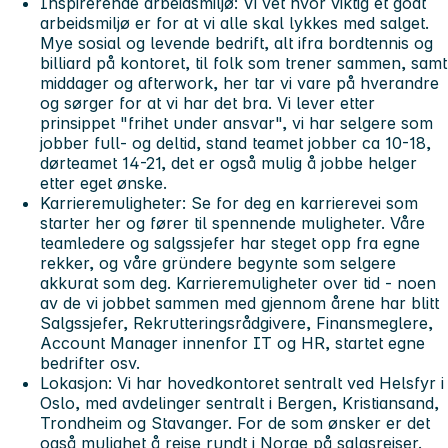
Inspirerende arbeidsmiljø:
Vi vet hvor viktig et godt
arbeidsmiljø er for at vi alle skal lykkes med salget.
Mye sosial og levende bedrift, alt ifra bordtennis og
billiard på kontoret, til folk som trener sammen, samt
middager og afterwork, her tar vi vare på hverandre
og sørger for at vi har det bra. Vi lever etter
prinsippet "frihet under ansvar", vi har selgere som
jobber full- og deltid, stand teamet jobber ca 10-18,
dørteamet 14-21, det er også mulig å jobbe helger
etter eget ønske.
Karrieremuligheter:
Se for deg en karrierevei som
starter her og fører til spennende muligheter. Våre
teamledere og salgssjefer har steget opp fra egne
rekker, og våre gründere begynte som selgere
akkurat som deg. Karrieremuligheter over tid - noen
av de vi jobbet sammen med gjennom årene har blitt
Salgssjefer, Rekrutteringsrådgivere, Finansmeglere,
Account Manager innenfor IT og HR, startet egne
bedrifter osv.
Lokasjon:
Vi har hovedkontoret sentralt ved Helsfyr i
Oslo, med avdelinger sentralt i Bergen, Kristiansand,
Trondheim og Stavanger. For de som ønsker er det
også mulighet å reise rundt i Norge på salgsreiser.