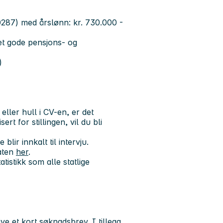
 0287) med årslønn:
kr. 730.000 -
t gode pensjons- og
)
ler hull i CV-en, er det
rt for stillingen, vil du bli
lir innkalt til intervju.
aten
her
.
tistikk som alle statlige
e et kort søknadsbrev. I tillegg