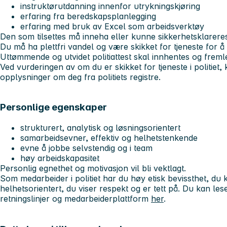
instruktørutdanning innenfor utrykningskjøring
erfaring fra beredskapsplanlegging
erfaring med bruk av Excel som arbeidsverktøy
Den som tilsettes må inneha eller kunne sikkerhetsklare
Du må ha plettfri vandel og være skikket for tjeneste for å k
Uttømmende og utvidet politiattest skal innhentes og freml
Ved vurderingen av om du er skikket for tjeneste i politiet, 
opplysninger om deg fra politiets registre.
Personlige egenskaper
strukturert, analytisk og løsningsorientert
samarbeidsevner, effektiv og helhetstenkende
evne å jobbe selvstendig og i team
høy arbeidskapasitet
Personlig egnethet og motivasjon vil bli vektlagt.
Som medarbeider i politiet har du høy etisk bevissthet, d
helhetsorientert, du viser respekt og er tett på. Du kan le
retningslinjer og medarbeiderplattform
her
.