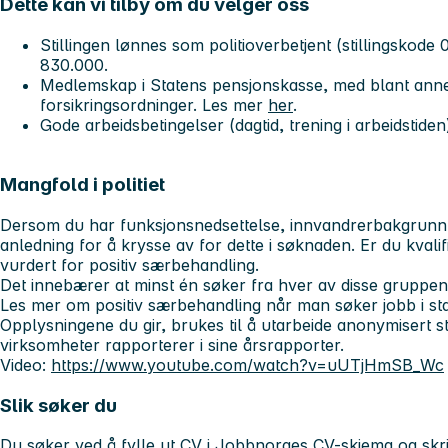
Dette kan vi tilby om du velger oss
Stillingen lønnes som
politioverbetjent
(stillingskode
830.000
.
Medlemskap i Statens pensjonskasse, med blant anne
forsikringsordninger. Les mer
her
.
Gode arbeidsbetingelser (dagtid, trening i arbeidstiden
Mangfold i politiet
Dersom du har funksjonsnedsettelse, innvandrerbakgrunn el
anledning for å krysse av for dette i søknaden. Er du kvalifise
vurdert for positiv særbehandling.
Det innebærer at minst én søker fra hver av disse gruppene b
Les mer om positiv særbehandling når man søker jobb i st
Opplysningene du gir, brukes til å utarbeide anonymisert sta
virksomheter rapporterer i sine årsrapporter.
Video:
https://www.youtube.com/watch?v=uUTjHmSB_Wc
Slik søker du
Du søker ved å fylle ut CV i Jobbnorges CV-skjema og skriv