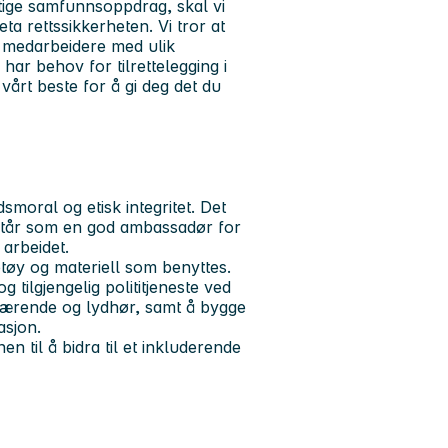
iktige samfunnsoppdrag, skal vi
ta rettssikkerheten. Vi tror at
r medarbeidere med ulik
ar behov for tilrettelegging i
vårt beste for å gi deg det du
dsmoral og etisk integritet. Det
emstår som en god ambassadør for
 arbeidet.
tøy og materiell som benyttes.
 tilgjengelig polititjeneste ved
edeværende og lydhør, samt å bygge
asjon.
en til å bidra til et inkluderende