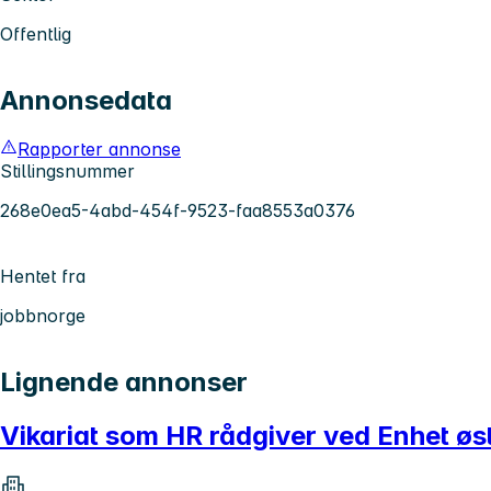
Offentlig
Annonsedata
Rapporter annonse
Stillingsnummer
268e0ea5-4abd-454f-9523-faa8553a0376
Hentet fra
jobbnorge
Lignende annonser
Vikariat som HR rådgiver ved Enhet øs