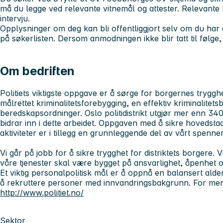
må du legge ved relevante vitnemål og attester. Relevante kan
intervju.
Opplysninger om deg kan bli offentliggjort selv om du har
på søkerlisten. Dersom anmodningen ikke blir tatt til følge, 
Om bedriften
Politiets viktigste oppgave er å sørge for borgernes trygg
målrettet kriminalitetsforebygging, en effektiv kriminalite
beredskapsordninger. Oslo politidistrikt utgjør mer enn 3
bidrar inn i dette arbeidet. Oppgaven med å sikre hovedstad
aktiviteter er i tillegg en grunnleggende del av vårt spenne
Vi går på jobb for å sikre trygghet for distriktets borgere. Vi
våre tjenester skal være bygget på ansvarlighet, åpenhet o
Et viktig personalpolitisk mål er å oppnå en balansert al
å rekruttere personer med innvandringsbakgrunn. For mer
http://www.politiet.no/
Sektor