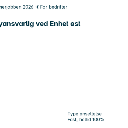
erjobben
2026
☀️
For bedrifter
øyansvarlig ved Enhet øst
Type ansettelse
Fast, heltid 100%