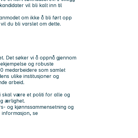
didater vil bli kalt inn til
 anmodet om ikke å bli ført opp
vil du bli varslet om dette.
het. Det søker vi å oppnå gjennom
tsbekjempelse og robuste
400 medarbeidere som samlet
ens ulike institusjoner og
nde arbeid.
 skal være et politi for alle og
g ærlighet.
ders- og kjønnssammensetning og
 informasjon, se