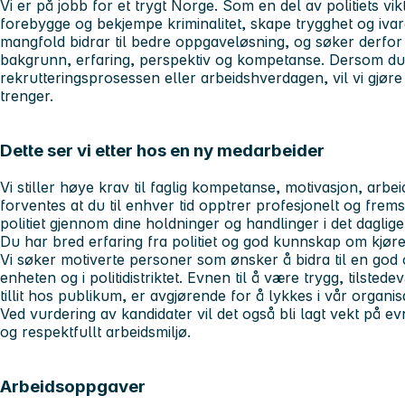
Vi er på jobb for et trygt Norge. Som en del av politiets v
forebygge og bekjempe kriminalitet, skape trygghet og ivare
mangfold bidrar til bedre oppgaveløsning, og søker derfo
bakgrunn, erfaring, perspektiv og kompetanse. Dersom du h
rekrutteringsprosessen eller arbeidshverdagen, vil vi gjøre 
trenger.
Dette ser vi etter hos en ny medarbeider
Vi stiller høye krav til faglig kompetanse, motivasjon, arbei
forventes at du til enhver tid opptrer profesjonelt og fr
politiet gjennom dine holdninger og handlinger i det daglige
Du har bred erfaring fra politiet og god kunnskap om kjøre
Vi søker motiverte personer som ønsker å bidra til en god og
enheten og i politidistriktet. Evnen til å være trygg, tilst
tillit hos publikum, er avgjørende for å lykkes i vår organis
Ved vurdering av kandidater vil det også bli lagt vekt på evn
og respektfullt arbeidsmiljø.
Arbeidsoppgaver