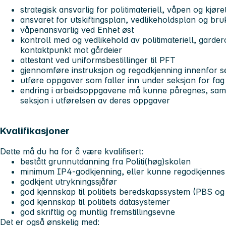
strategisk ansvarlig for politimateriell, våpen og kjør
ansvaret for utskiftingsplan, vedlikeholdsplan og bru
våpenansvarlig ved Enhet øst
kontroll med og vedlikehold av politimateriell, garde
kontaktpunkt mot gårdeier
attestant ved uniformsbestillinger til PFT
gjennomføre instruksjon og regodkjenning innenfor 
utføre oppgaver som faller inn under seksjon for fa
endring i arbeidsoppgavene må kunne påregnes, samt 
seksjon i utførelsen av deres oppgaver
Kvalifikasjoner
Dette må du ha for å være kvalifisert:
bestått grunnutdanning fra Politi(høg)skolen
minimum IP4-godkjenning, eller kunne regodkjennes
godkjent utrykningssjåfør
god kjennskap til politiets beredskapssystem (PBS o
god kjennskap til politiets datasystemer
god skriftlig og muntlig fremstillingsevne
Det er også ønskelig med: