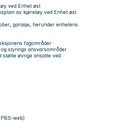
etøy ved Enhet øst
ksplan av kjøretøy ved Enhet øst
rober, garasje, herunder enhetens
seksjonens fagområder
g og styrings ansvarsområder
støtte øvrige ansatte ved
g PBS-web)