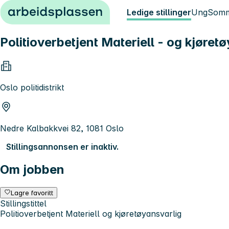
Hopp til innhold
Ledige stillinger
Ung
Somm
Politioverbetjent Materiell - og kjøret
Oslo politidistrikt
Nedre Kalbakkvei 82, 1081 Oslo
Stillingsannonsen er inaktiv.
Om jobben
Lagre favoritt
Stillingstittel
Politioverbetjent Materiell og kjøretøyansvarlig