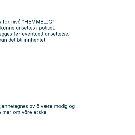
res for nivå "HEMMELIG"
unne ansettes i politiet.
egges før eventuell ansettelse.
kan det bli innhentet
u kjennetegnes av å være modig og
se mer om våre etiske