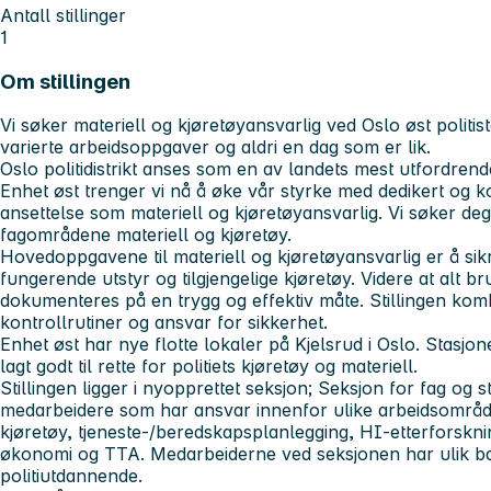
Antall stillinger
1
Om stillingen
Vi søker materiell og kjøretøyansvarlig ved Oslo øst politist
varierte arbeidsoppgaver og aldri en dag som er lik.
Oslo politidistrikt anses som en av landets mest utfordrende
Enhet øst trenger vi nå å øke vår styrke med dedikert og k
ansettelse som materiell og kjøretøyansvarlig. Vi søker deg
fagområdene materiell og kjøretøy.
Hovedoppgavene til materiell og kjøretøyansvarlig er å sikr
fungerende utstyr og tilgjengelige kjøretøy. Videre at alt b
dokumenteres på en trygg og effektiv måte. Stillingen kombin
kontrollrutiner og ansvar for sikkerhet.
Enhet øst har nye flotte lokaler på Kjelsrud i Oslo. Stasj
lagt godt til rette for politiets kjøretøy og materiell.
Stillingen ligger i nyopprettet seksjon; Seksjon for fag og 
medarbeidere som har ansvar innenfor ulike arbeidsområder
kjøretøy, tjeneste-/beredskapsplanlegging, HI-etterforsknin
økonomi og TTA. Medarbeiderne ved seksjonen har ulik b
politiutdannende.