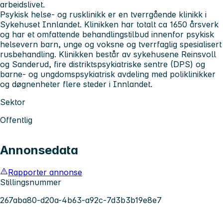
arbeidslivet.
Psykisk helse- og rusklinikk
er en tverrgående klinikk i
Sykehuset Innlandet. Klinikken har totalt ca 1650 årsverk
og har et omfattende behandlingstilbud innenfor psykisk
helsevern barn, unge og voksne og tverrfaglig spesialisert
rusbehandling. Klinikken består av sykehusene Reinsvoll
og Sanderud, fire distriktspsykiatriske sentre (DPS) og
barne- og ungdomspsykiatrisk avdeling med poliklinikker
og døgnenheter flere steder i Innlandet.
Sektor
Offentlig
Annonsedata
Rapporter annonse
Stillingsnummer
267aba80-d20a-4b63-a92c-7d3b3b19e8e7