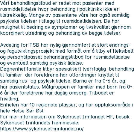
Vårt behandlingstilbud er rettet mot pasienter med
rusmiddellidelse hvor behandling i poliklinikk ikke er
tilstrekkelig. Mange av pasientene våre har også samtidig
psykiske lidelser i tillegg til rusmiddellidelsen. De har
mulighet til bedring av symptomer og livskvalitet gjennom
koordinert utredning og behandling av begge lidelser.
Avdeling for TSB har nylig gjennomført et stort endrings-
og fagutviklingsprosjekt med formål om å tilby et fleksibelt
og persontilpasset behandlingstilbud for rusmiddellidelse
og eventuell samtidig psykisk lidelse.
Døgnenhet familie tilbyr spesialisert tverrfaglig behandling
til familier der foreldrene har utfordringer knyttet til
samtidig rus- og psykisk lidelse. Barna er fra 0-6 år, og
har pasientstatus. Målgruppen er familier med barn fra 0-
6 år der foreldrene har daglig omsorg. Tilbudet er
frivilling.
Enheten har 10 regionale plasser, og har opptaksområde i
hele Helse Sør Øst.
For mer informasjon om Sykehuset Innlandet HF, besøk
Sykehuset Innlandets hjemmeside:
https://www.sykehuset-innlandet.no/