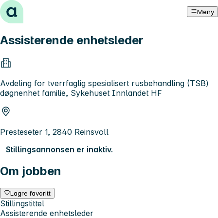
Hopp til innhold
Meny
Assisterende enhetsleder
Avdeling for tverrfaglig spesialisert rusbehandling (TSB)
døgnenhet familie, Sykehuset Innlandet HF
Presteseter 1, 2840 Reinsvoll
Stillingsannonsen er inaktiv.
Om jobben
Lagre favoritt
Stillingstittel
Assisterende enhetsleder