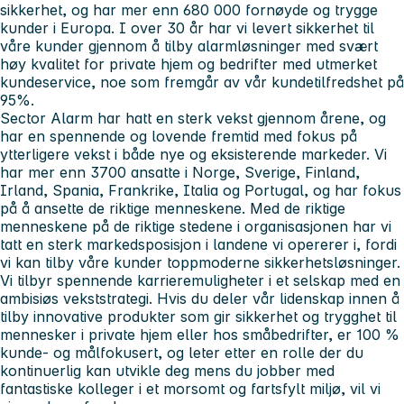
sikkerhet, og har mer enn 680 000 fornøyde og trygge
kunder i Europa. I over 30 år har vi levert sikkerhet til
våre kunder gjennom å tilby alarmløsninger med svært
høy kvalitet for private hjem og bedrifter med utmerket
kundeservice, noe som fremgår av vår kundetilfredshet på
95%.
Sector Alarm har hatt en sterk vekst gjennom årene, og
har en spennende og lovende fremtid med fokus på
ytterligere vekst i både nye og eksisterende markeder. Vi
har mer enn 3700 ansatte i Norge, Sverige, Finland,
Irland, Spania, Frankrike, Italia og Portugal, og har fokus
på å ansette de riktige menneskene. Med de riktige
menneskene på de riktige stedene i organisasjonen har vi
tatt en sterk markedsposisjon i landene vi opererer i, fordi
vi kan tilby våre kunder toppmoderne sikkerhetsløsninger.
Vi tilbyr spennende karrieremuligheter i et selskap med en
ambisiøs vekststrategi. Hvis du deler vår lidenskap innen å
tilby innovative produkter som gir sikkerhet og trygghet til
mennesker i private hjem eller hos småbedrifter, er 100 %
kunde- og målfokusert, og leter etter en rolle der du
kontinuerlig kan utvikle deg mens du jobber med
fantastiske kolleger i et morsomt og fartsfylt miljø, vil vi