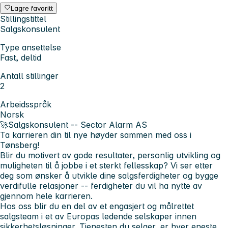
Lagre favoritt
Stillingstittel
Salgskonsulent
Type ansettelse
Fast, deltid
Antall stillinger
2
Arbeidsspråk
Norsk
🚀
Salgskonsulent -- Sector Alarm AS
Ta karrieren din til nye høyder sammen med oss i
Tønsberg!
Blir du motivert av gode resultater, personlig utvikling og
muligheten til å jobbe i et sterkt fellesskap? Vi ser etter
deg som ønsker å utvikle dine salgsferdigheter og bygge
verdifulle relasjoner -- ferdigheter du vil ha nytte av
gjennom hele karrieren.
Hos oss blir du en del av et engasjert og målrettet
salgsteam i et av Europas ledende selskaper innen
sikkerhetsløsninger. Tjenesten du selger, er hver eneste