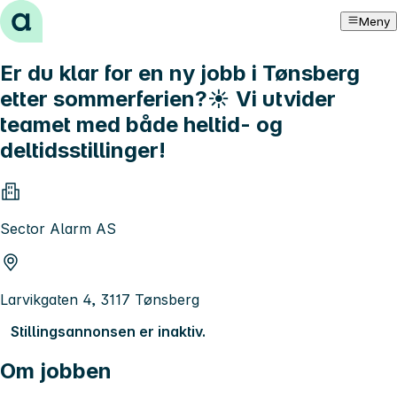
Hopp til innhold
Meny
Er du klar for en ny jobb i Tønsberg
etter sommerferien?☀️ Vi utvider
teamet med både heltid- og
deltidsstillinger!
Sector Alarm AS
Larvikgaten 4, 3117 Tønsberg
Stillingsannonsen er inaktiv.
Om jobben