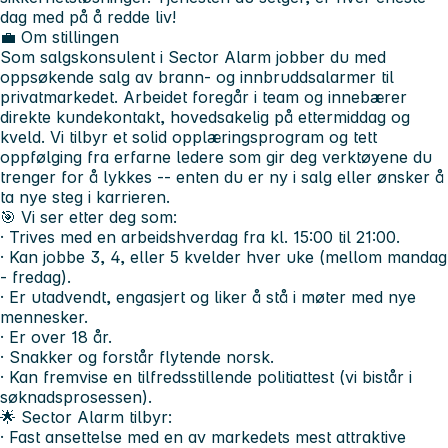
dag med på å redde liv!
💼
Om stillingen
Som salgskonsulent i Sector Alarm jobber du med
oppsøkende salg av brann- og innbruddsalarmer til
privatmarkedet. Arbeidet foregår i team og innebærer
direkte kundekontakt, hovedsakelig på ettermiddag og
kveld. Vi tilbyr et solid opplæringsprogram og tett
oppfølging fra erfarne ledere som gir deg verktøyene du
trenger for å lykkes -- enten du er ny i salg eller ønsker å
ta nye steg i karrieren.
🎯
Vi ser etter deg som:
· Trives med en arbeidshverdag fra kl. 15:00 til 21:00.
· Kan jobbe 3, 4, eller 5 kvelder hver uke (mellom mandag
- fredag).
· Er utadvendt, engasjert og liker å stå i møter med nye
mennesker.
· Er over 18 år.
· Snakker og forstår flytende norsk.
· Kan fremvise en tilfredsstillende politiattest (vi bistår i
søknadsprosessen).
🌟
Sector Alarm tilbyr:
· Fast ansettelse med en av markedets mest attraktive