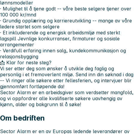
lønnsmodeller
· Mulighet til å tjene godt -- våre beste selgere tjener over
100 000 kr/mnd
· Grundig opplæring og karriereutvikling -- mange av våre
ledere startet som selgere
· Et inkluderende og energisk arbeidsmiljø med sterkt
lagspill Jevnlige konkurranser, firmaturer og sosiale
arrangementer
· Verdifull erfaring innen salg, kundekommunikasjon og
relasjonsbygging
📩
Klar for neste steg?
Vi ser etter deg som ønsker å utvikle deg faglig og
personlig i et fremoverlent miljø. Send inn din søknad i dag
-- Vi ringer alle søkere etter fellesferien, og intervjuer blir
gjennomført fortløpende da!
Sector Alarm er en arbeidsgiver som verdsetter mangfold,
og vi oppfordrer alle kvalifiserte søkere uavhengig av
kjønn, alder og bakgrunn til å søke!
Om bedriften
Sector Alarm er en av Europas ledende leverandører av