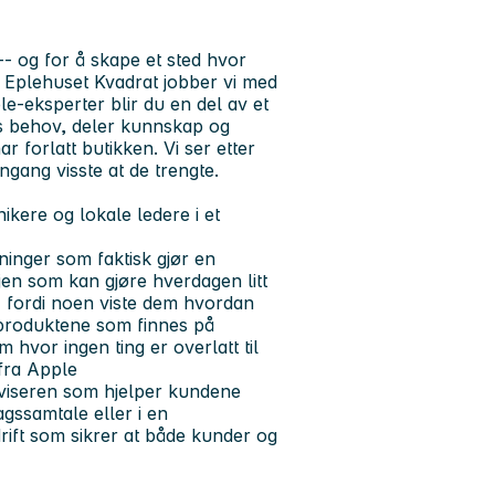
 -- og for å skape et sted hvor
å Eplehuset Kvadrat jobber vi med
-eksperter blir du en del av et
ns behov, deler kunnskap og
r forlatt butikken. Vi ser etter
ngang visste at de trengte.
kere og lokale ledere i et
inger som faktisk gjør en
aljen som kan gjøre hverdagen litt
-- fordi noen viste dem hvordan
roduktene som finnes på
hvor ingen ting er overlatt til
 fra Apple
viseren som hjelper kundene
agssamtale eller i en
drift som sikrer at både kunder og