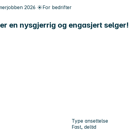
erjobben
2026
☀️
For bedrifter
ter en nysgjerrig og engasjert selger!
Type ansettelse
Fast, deltid