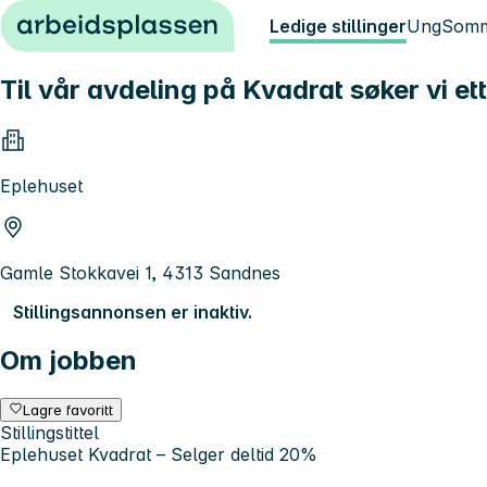
Hopp til innhold
Ledige stillinger
Ung
Somm
Til vår avdeling på Kvadrat søker vi et
Eplehuset
Gamle Stokkavei 1, 4313 Sandnes
Stillingsannonsen er inaktiv.
Om jobben
Lagre favoritt
Stillingstittel
Eplehuset Kvadrat – Selger deltid 20%