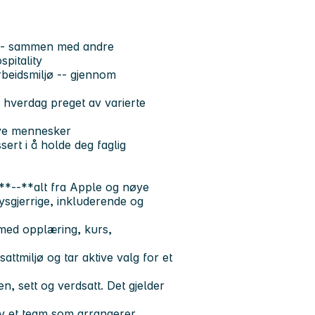
i -- sammen med andre
pitality
arbeidsmiljø -- gjennom
 hverdag preget av varierte
nye mennesker
sert i å holde deg faglig
*--**alt fra Apple og nøye
ysgjerrige, inkluderende og
- med opplæring, kurs,
tmiljø og tar aktive valg for et
 sett og verdsatt. Det gjelder
 av et team som arrangerer