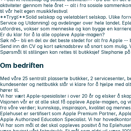
aktiviteter gjennom hele året -- alt i fra sosiale sammenko
til vår helt egen musikkfestival
**Trygt:**Solid selskap og veletablert selskap. Ulike forre
Service og Utdanning) og avdelinger over hele landet. Epl
utfordres, vokser som menneske og kan bygge en karrier
Er du klar for å la alle oppleve Apple-magien?
Søk nå
-- bli en del av det beste stedet for alt fra Apple -- 
Send inn din CV og kort søknadsbrev så snart som mulig. 
Spørsmål til stillingen kan rettes til butikksjef Stephanie p
Om bedriften
Med våre 25 sentralt plasserte butikker, 2 servicesenter, be
kundesenter og nettbutikk står vi klare for å hjelpe med a
hører til.
Vi har vært Apple-spesialister i over 20 år og elsker å sk
Visjonen vår er at alle skal få oppleve Apple-magien, og v
fra våre verdier; kunnskap, inspirasjon, kvalitet og mennes
Eplehuset er sertifisert som Apple Premium Partner, Appl
Apple Authorized Education Specialist. Vi har hovedkonto
Vi har som mål at det skal oppleves positivt å ha Eplehuset
være bevisst vårt fotavtrykk. Et mål som aldri vil være 10