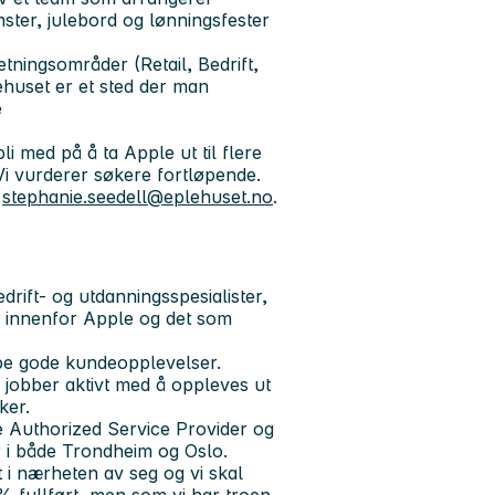
mster, julebord og lønningsfester
tningsområder (Retail, Bedrift,
ehuset er et sted der man
e
bli med på å ta Apple ut til flere
Vi vurderer søkere fortløpende.
å
stephanie.seedell@eplehuset.no
.
drift- og utdanningsspesialister,
lt innenfor Apple og det som
ape gode kundeopplevelser.
i jobber aktivt med å oppleves ut
ker.
e Authorized Service Provider og
r i både Trondheim og Oslo.
 i nærheten av seg og vi skal
0% fullført, men som vi har troen