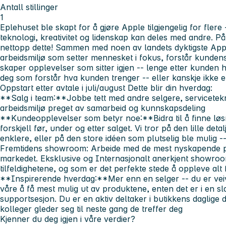
Antall stillinger
1
Eplehuset ble skapt for å gjøre Apple tilgjengelig for flere
teknologi, kreativitet og lidenskap kan deles med andre. P
nettopp dette! Sammen med noen av landets dyktigste Apple
arbeidsmiljø som setter mennesket i fokus, forstår kunde
skaper opplevelser som sitter igjen -- lenge etter kunden ha
deg som forstår hva kunden trenger -- eller kanskje ikke e
Oppstart etter avtale i juli/august
Dette blir din hverdag:
**Salg i team:**Jobbe tett med andre selgere, servicetekni
arbeidsmiljø preget av samarbeid og kunnskapsdeling
**Kundeopplevelser som betyr noe:**Bidra til å finne løsn
forskjell før, under og etter salget. Vi tror på den lille det
enklere, eller på den store idéen som plutselig ble mulig 
Fremtidens showroom:
Arbeide med de mest nyskapende p
markedet. Eksklusive og Internasjonalt anerkjent showroom 
tilfeldighetene, og som er det perfekte stede å oppleve alt
**Inspirerende hverdag:**Mer enn en selger -- du er vei
våre å få mest mulig ut av produktene, enten det er i en sl
supportsesjon. Du er en aktiv deltaker i butikkens daglige 
kolleger gleder seg til neste gang de treffer deg
Kjenner du deg igjen i våre verdier?