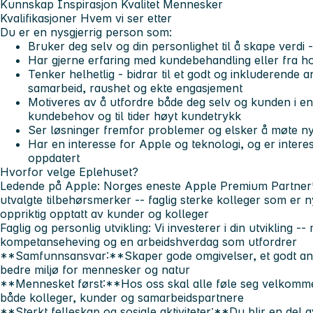
Kunnskap
Inspirasjon
Kvalitet
Mennesker
Kvalifikasjoner
Hvem vi ser etter
Du er en nysgjerrig person som:
Bruker deg selv og din personlighet til å skape verd
Har gjerne erfaring med kundebehandling eller fra hos
Tenker helhetlig - bidrar til et godt og inkluderende 
samarbeid, raushet og ekte engasjement
Motiveres av å utfordre både deg selv og kunden i en
kundebehov og til tider høyt kundetrykk
Ser løsninger fremfor problemer og elsker å møte 
Har en interesse for Apple og teknologi, og er interes
oppdatert
Hvorfor velge Eplehuset?
Ledende på Apple:
Norges eneste Apple Premium Partner*
utvalgte tilbehørsmerker -- faglig sterke kolleger som er n
oppriktig opptatt av kunder og kolleger
Faglig og personlig utvikling:
Vi investerer i din utvikling -
kompetanseheving og en arbeidshverdag som utfordrer
**Samfunnsansvar:**Skaper gode omgivelser, et godt ansat
bedre miljø for mennesker og natur
**Mennesket først:**Hos oss skal alle føle seg velkommen,
både kolleger, kunder og samarbeidspartnere
**Sterkt felleskap og sosiale aktiviteter:**Du blir en del