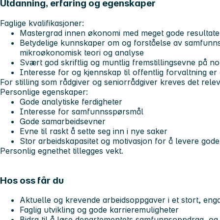
Utdanning, erfaring og egenskaper
Faglige kvalifikasjoner:
Mastergrad innen økonomi med meget gode resultate
Betydelige kunnskaper om og forståelse av samfun
mikroøkonomisk teori og analyse
Svært god skriftlig og muntlig fremstillingsevne på n
Interesse for og kjennskap til offentlig forvaltning er
For stilling som rådgiver og seniorrådgiver kreves det rele
Personlige egenskaper:
Gode analytiske ferdigheter
Interesse for samfunnsspørsmål
Gode samarbeidsevner
Evne til raskt å sette seg inn i nye saker
Stor arbeidskapasitet og motivasjon for å levere gode
Personlig egnethet tillegges vekt.
Hos oss får du
Aktuelle og krevende arbeidsoppgaver i et stort, eng
Faglig utvikling og gode karrieremuligheter
Bidra til å løse departementets samfunnsoppdrag, og n