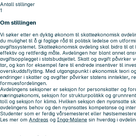
Antall stillinger
1
Om stillingen
Vi søker etter en dyktig økonom til skatteøkonomisk avdeling,
du mulighet til å gi faglige råd til politisk ledelse om utfor
avgiftssystemet. Skatteøkonomisk avdeling skal bidra til at
effektiv og rettferdig måte. Avdelingen har blant annet ansv
avgiftsopplegget i statsbudsjettet. Skatt og avgift påvirke
tar, og kan for eksempel føre til endrede insentiver til inve
overskuddsflytting. Med utgangspunkt i økonomisk teori og
endringer i skatter og avgifter påvirker statens inntekter, 
formuesfordelingen.
Avdelingens seksjoner er seksjon for personskatter og ford
næringsøkonomi, seksjon for strukturpolitikk og grunnrente
toll og seksjon for klima. Hvilken seksjon den nyansatte skal
avdelingens behov og den nyansattes kompetanse og inter
Studenter som er ferdig vårsemesteret eller høstsemesteret
Les mer om
Andreas
og
Inga-Malene
sin hverdag i avdeli