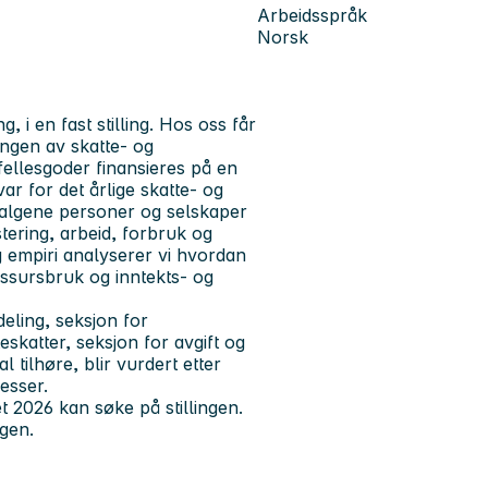
Arbeidsspråk
Norsk
 i en fast stilling. Hos oss får
mingen av skatte- og
 fellesgoder finansieres på en
ar for det årlige skatte- og
r valgene personer og selskaper
stering, arbeid, forbruk og
 empiri analyserer vi hvordan
ressursbruk og inntekts- og
eling, seksjon for
skatter, seksjon for avgift og
 tilhøre, blir vurdert etter
esser.
 2026 kan søke på stillingen.
ngen.