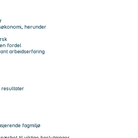
r
nsøkonomi, herunder
orsk
 en fordel
vant arbeidserfaring
 resultater
asjerende fagmiljø
ærhet til viktige beslutninger