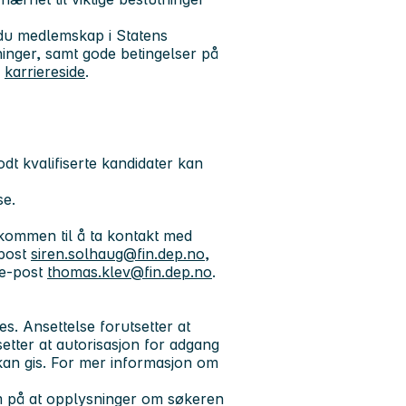
r du medlemskap i Statens
inger, samt gode betingelser på
r
karriereside
.
dt kvalifiserte kandidater kan
se.
lkommen til å ta kontakt med
-post
siren.solhaug@fin.dep.no
,
 e-post
thomas.klev@fin.dep.no
.
. Ansettelse forutsetter at
etter at autorisasjon for adgang
kan gis. For mer informasjon om
m på at opplysninger om søkeren