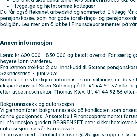
Hyggelige og hjelpsomme kollegaer
Du får også fleksibel arbeidstid og sommertid. I tillegg få
pensjonskasse, som har gode forsikrings- og pensjonsordn
boliglån. Les mer om å jobbe i Finansdepartementet på vå
Annen informasjon
Lønn:
kr 600 000 - 830 000 og betalt overtid. For særlig go
høyere lønn vurderes.
Fra lønnen trekkes 2 pst. innskudd til Statens pensjonskas
Søknadsfrist:
7. juni 2026
Kontakt:
For ytterligere informasjon om stillingen er du ve
ekspedisjonssjef Siren Solhaug på tlf. 41 44 50 37 eller e
eller avdelingsdirektør Thomas Klev, tlf. 41 44 92 86 eller
Bakgrunnssjekk og autorisasjon
Vi gjennomfører bakgrunnssjekk på kandidaten som ansettes
denne godkjennes. Ansettelse i Finansdepartementet foruts
til informasjon gradert BEGRENSET etter sikkerhetsloven 
autorisasjon, se vår
karriereside
.
I samsvar med offentlighetsloven § 25 gjør vi oppmerkso