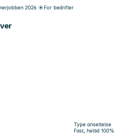
erjobben
2026
☀️
For bedrifter
iver
Type ansettelse
Fast, heltid 100%