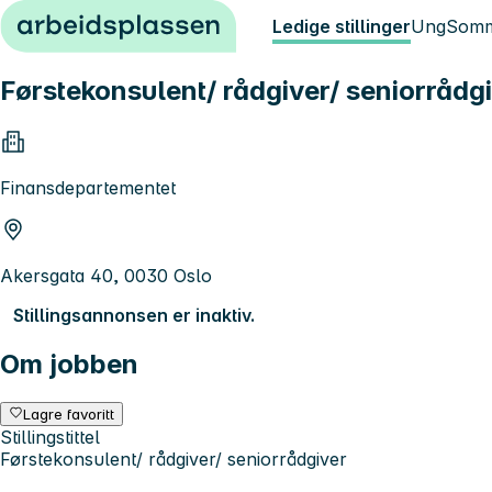
Hopp til innhold
Ledige stillinger
Ung
Somm
Førstekonsulent/ rådgiver/ seniorrådg
Finansdepartementet
Akersgata 40, 0030 Oslo
Stillingsannonsen er inaktiv.
Om jobben
Lagre favoritt
Stillingstittel
Førstekonsulent/ rådgiver/ seniorrådgiver