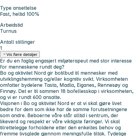
Type ansettelse
Fast, heltid 100%
Arbeidstid
Turnus
Antall stillinger
1
Vis flere detaljer
Er du en faglig engasjert miljøterapeut med stor interesse
for menneskene rundt deg?
Bo og aktivitet Nord gir botilbud til mennesker med
utviklingshemming og/eller kognitiv svikt. Virksomheten
omfatter bydelene Tasta, Madla, Eiganes, Rennesøy og
Finnøy. Det er til sammen 18 bofellesskap i virksomheten,
og vi er rundt 600 ansatte.
Visjonen i Bo og aktivitet Nord er at vi skal gjøre livet
bedre for dem som ikke har de samme forutsetningene
som andre. Beboerne våre står alltid i sentrum, der
likeverd og respekt er våre viktigste føringer. Vi skal
tilrettelegge forholdene etter den enkeltes behov og
fremme livsglede gjennom meningsfulle tiltak. Tydelige