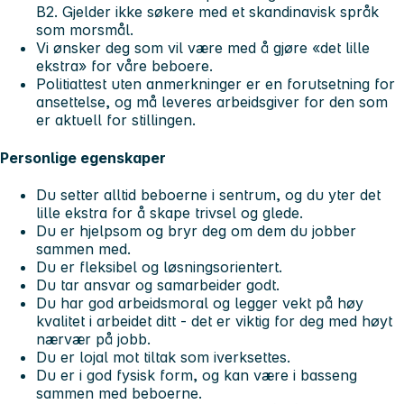
B2. Gjelder ikke søkere med et skandinavisk språk
som morsmål.
Vi ønsker deg som vil være med å gjøre «det lille
ekstra» for våre beboere.
Politiattest uten anmerkninger er en forutsetning for
ansettelse, og må leveres arbeidsgiver for den som
er aktuell for stillingen.
Personlige egenskaper
Du setter alltid beboerne i sentrum, og du yter det
lille ekstra for å skape trivsel og glede.
Du er hjelpsom og bryr deg om dem du jobber
sammen med.
Du er fleksibel og løsningsorientert.
Du tar ansvar og samarbeider godt.
Du har god arbeidsmoral og legger vekt på høy
kvalitet i arbeidet ditt - det er viktig for deg med høyt
nærvær på jobb.
Du er lojal mot tiltak som iverksettes.
Du er i god fysisk form, og kan være i basseng
sammen med beboerne.