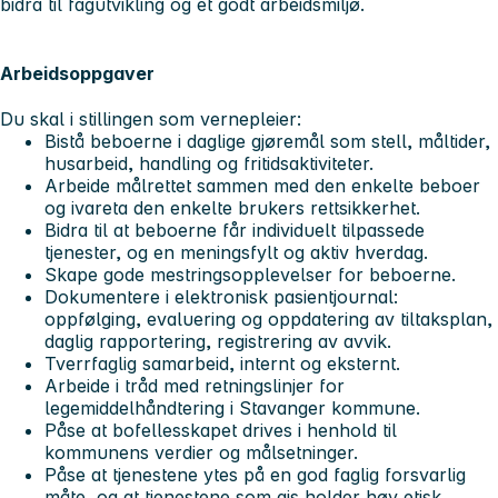
bidra til fagutvikling og et godt arbeidsmiljø.
Arbeidsoppgaver
Du skal i stillingen som vernepleier:
Bistå beboerne i daglige gjøremål som stell, måltider,
husarbeid, handling og fritidsaktiviteter.
Arbeide målrettet sammen med den enkelte beboer
og ivareta den enkelte brukers rettsikkerhet.
Bidra til at beboerne får individuelt tilpassede
tjenester, og en meningsfylt og aktiv hverdag.
Skape gode mestringsopplevelser for beboerne.
Dokumentere i elektronisk pasientjournal:
oppfølging, evaluering og oppdatering av tiltaksplan,
daglig rapportering, registrering av avvik.
Tverrfaglig samarbeid, internt og eksternt.
Arbeide i tråd med retningslinjer for
legemiddelhåndtering i Stavanger kommune.
Påse at bofellesskapet drives i henhold til
kommunens verdier og målsetninger.
Påse at tjenestene ytes på en god faglig forsvarlig
måte, og at tjenestene som gis holder høy etisk