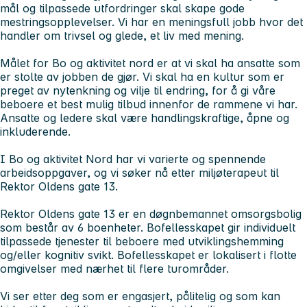
mål og tilpassede utfordringer skal skape gode
mestringsopplevelser. Vi har en meningsfull jobb hvor det
handler om trivsel og glede, et liv med mening.
Målet for Bo og aktivitet nord er at vi skal ha ansatte som
er stolte av jobben de gjør. Vi skal ha en kultur som er
preget av nytenkning og vilje til endring, for å gi våre
beboere et best mulig tilbud innenfor de rammene vi har.
Ansatte og ledere skal være handlingskraftige, åpne og
inkluderende.
I Bo og aktivitet Nord har vi varierte og spennende
arbeidsoppgaver, og vi søker nå etter miljøterapeut til
Rektor Oldens gate 13.
Rektor Oldens gate 13 er en døgnbemannet omsorgsbolig
som består av 6 boenheter. Bofellesskapet gir individuelt
tilpassede tjenester til beboere med utviklingshemming
og/eller kognitiv svikt. Bofellesskapet er lokalisert i flotte
omgivelser med nærhet til flere turområder.
Vi ser etter deg som er engasjert, pålitelig og som kan