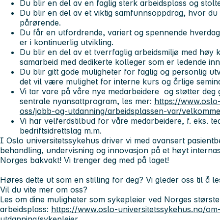
Du blir en del av en faglig sterk arbeidsplass og stol
Du blir en del av et viktig samfunnsoppdrag, hvor du 
pårørende.
Du får en utfordrende, variert og spennende hverda
er i kontinuerlig utvikling.
Du blir en del av et tverrfaglig arbeidsmiljø med høy 
samarbeid med dedikerte kolleger som er ledende inn
Du blir gitt gode muligheter for faglig og personlig u
det vil være mulighet for interne kurs og årlige semina
Vi tar vare på våre nye medarbeidere og støtter deg
sentrale nyansattprogram, les mer:
https://www.oslo
oss/jobb-og-utdanning/arbeidsplassen-var/velkomm
Vi har velferdstilbud for våre medarbeidere, f. eks. tea
bedriftsidrettslag m.m.
I Oslo universitetssykehus driver vi med avansert pasient
behandling, undervisning og innovasjon på et høyt internasj
Norges bakvakt! Vi trenger deg med på laget!
Høres dette ut som en stilling for deg? Vi gleder oss til å l
Vil du vite mer om oss?
Les om dine muligheter som sykepleier ved Norges største
arbeidsplass:
https://www.oslo-universitetssykehus.no/om
utdanning/sykepleier