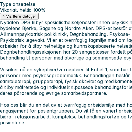
Type ansettelse
Vikariat, heltid 100%
Vis flere detaljer
Nydalen DPS tilbyr spesialisthelsetjenester innen psykisk h
bydelene Bjerke, Sagene og Nordre Aker. DPS-et består av
Allmennpsykiatrisk poliklinikk, Døgnbehandling, Psykose-
Psykiatrisk legevakt. Vi er et tverrfaglig fagmiljø med om 
arbeider for å tilby helhetlige og kunnskapsbaserte helsetj
Døgnbehandlingsseksjonen har 20 sengeplasser fordelt på 
behandling til personer med alvorlige og sammensatte psyki
Vi søker nå en sykepleier/vernepleier til Enhet 1, som har
personer med psykoseproblematikk. Behandlingen består bl
samtaleterapi, gruppeterapi, fysisk aktivitet og medikament
å tilby målrettede og individuelt tilpassede behandlingsfor
deres pårørende og øvrige samarbeidspartnere.
Hos oss blir du en del av et tverrfaglig arbeidsmiljø med h
engasjement for pasientgruppen. Du vil få en variert arbei
bidra i relasjonsarbeid, komplekse behandlingsforløp og tv
pasientene.