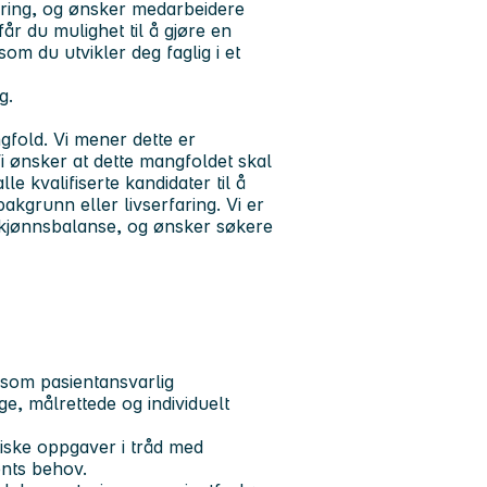
bedring, og ønsker medarbeidere
år du mulighet til å gjøre en
som du utvikler deg faglig i et
g.
gfold. Vi mener dette er
i ønsker at dette mangfoldet skal
le kvalifiserte kandidater til å
bakgrunn eller livserfaring.
Vi er
 kjønnsbalanse, og ønsker søkere
r som pasientansvarlig
ge, målrettede og individuelt
tiske oppgaver i tråd med
nts behov.