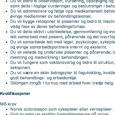
Du vil bidra til observasjon, vurdering, oppfølging o
samt delta i faglige vurderinger og beslutninger i beh
Du vil administrere og følge opp medikamentell beha
øvrige medlemmer av behandlingsteamet.
Du vil bygge relasjoner til pasienter og bidra til mestri
viktig fase av deres behandlingsforløp.
Du vil delta aktivt i utarbeidelse, gjennomføring og e
tett samarbeid med pasient, pårørende og det tverrfag
Du vil samarbeide tett med leger, psykologer, sykepl
og øvrige samarbeidspartnere internt og eksternt.
Du vil veilede og undervise pasienter og pårørende, og
mestring og medvirkning i behandlingen.
Du vil fungere som vaktansvarlig og bidra til struktur,
seksjonen.
Du vil være en aktiv bidragsyter til fagutvikling, kvali
godt behandlings- og arbeidsmiljø.
Stillingen inngår i turnus med arbeid hver tredje helg.
Kvalifikasjoner
Må-krav
Norsk autorisasjon som sykepleier eller vernepleier.
God muntlig og skriftlig fremstillingsevne på norsk.