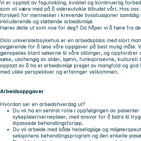
Vi er opptatt av fagutvikling, kvalitet og kontinuerlig for
som vil være med på å videreutvikle tilbudet vårt. Hos oss f
forskjell for mennesker i krevende livssituasjoner samtidig 
inkluderende og støttende arbeidsmiljø.
Høres dette ut som noe for deg? Da håper vi å høre fra de
Oslo universitetssykehus er en arbeidsplass med stort man
avgjørende for å løse våre oppgaver på best mulig måte. V
gjenspeiles blant søkerne til våre stillinger, og oppfordrer al
søke, uavhengig av alder, kjønn, funksjonsevne, kulturell 
opptatt av å ha et arbeidsmiljø preget av mangfold og god
med ulike perspektiver og erfaringer velkommen.
Arbeidsoppgaver
Hvordan ser en arbeidshverdag ut?
Du vil ha en sentral rolle i oppfølgingen av pasiente
sykepleier/vernepleier, med ansvar for å bidra til tryg
tilpassede behandlingsforløp.
Du vil arbeide med både helsefaglige og miljøterapeu
seksjonens behandlingsprogram og den enkelte pasie