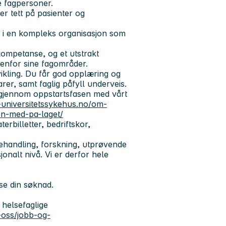
te fagpersoner.
er tett på pasienter og
g i en kompleks organisasjon som
kompetanse, og et utstrakt
enfor sine fagområder.
tvikling. Du får god opplæring og
rer, samt faglig påfyll underveis.
 gjennom oppstartsfasen med vårt
-universitetssykehus.no/om-
en-med-pa-laget/
terbilletter, bedriftskor,
behandling, forskning, utprøvende
onalt nivå. Vi er derfor hele
ese din søknad.
 helsefaglige
-oss/jobb-og-