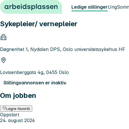
Hopp til innhold
Ledige stillinger
Ung
Somm
Sykepleier/ vernepleier
Døgnenhet 1, Nydalen DPS, Oslo universitetssykehus HF
Lovisenberggata 4g, 0455 Oslo
Stillingsannonsen er inaktiv.
Om jobben
Lagre favoritt
Oppstart
24. august 2026