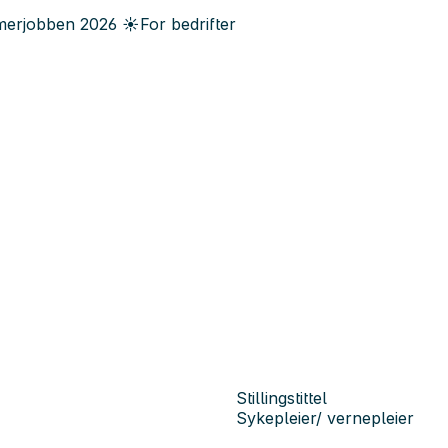
erjobben
2026
☀️
For bedrifter
Stillingstittel
Sykepleier/ vernepleier