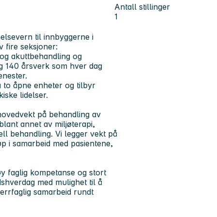
Antall stillinger
1
elsevern til innbyggerne i
 fire seksjoner:
 og akuttbehandling og
lag 140 årsverk som hver dag
enester.
to åpne enheter og tilbyr
ske lidelser.
 hovedvekt på behandling av
ant annet av miljøterapi,
ell behandling. Vi legger vekt på
løp i samarbeid med pasientene,
øy faglig kompetanse og stort
dshverdag med mulighet til å
errfaglig samarbeid rundt