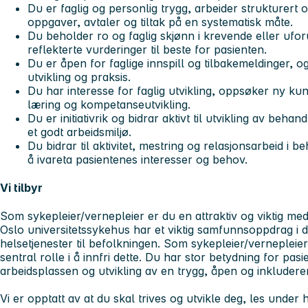
Du er faglig og personlig trygg, arbeider strukturert 
oppgaver, avtaler og tiltak på en systematisk måte.
Du beholder ro og faglig skjønn i krevende eller uforu
reflekterte vurderinger til beste for pasienten.
Du er åpen for faglige innspill og tilbakemeldinger, og
utvikling og praksis.
Du har interesse for faglig utvikling, oppsøker ny kunn
læring og kompetanseutvikling.
Du er initiativrik og bidrar aktivt til utvikling av beha
et godt arbeidsmiljø.
Du bidrar til aktivitet, mestring og relasjonsarbeid i b
å ivareta pasientenes interesser og behov.
Vi tilbyr
Som sykepleier/vernepleier er du en attraktiv og viktig med
Oslo universitetssykehus har et viktig samfunnsoppdrag i de
helsetjenester til befolkningen. Som sykepleier/vernepleie
sentral rolle i å innfri dette. Du har stor betydning for pasi
arbeidsplassen og utvikling av en trygg, åpen og inkludere
Vi er opptatt av at du skal trives og utvikle deg, les under h