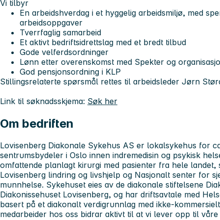
Vi tilbyr
En arbeidshverdag i et hyggelig arbeidsmiljø, med sp
arbeidsoppgaver
Tverrfaglig samarbeid
Et aktivt bedriftsidrettslag med et bredt tilbud
Gode velferdsordninger
Lønn etter overenskomst med Spekter og organisasj
God pensjonsordning i KLP
Stillingsrelaterte spørsmål rettes til arbeidsleder Jørn Stør
Link til søknadsskjema:
Søk her
Om bedriften
Lovisenberg Diakonale Sykehus AS er lokalsykehus for ca.
sentrumsbydeler i Oslo innen indremedisin og psykisk hel
omfattende planlagt kirurgi med pasienter fra hele landet,
Lovisenberg lindring og livshjelp og Nasjonalt senter for s
munnhelse. Sykehuset eies av de diakonale stiftelsene Di
Diakonissehuset Lovisenberg, og har driftsavtale med Hel
basert på et diakonalt verdigrunnlag med ikke-kommersielt
medarbeider hos oss bidrar aktivt til at vi lever opp til våre