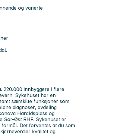
ennende og varierte
oner
dal.
 220.000 innbyggere i flere
severn. Sykehuset har en
 samt særskilte funksjoner som
jeldne diagnoser, avdeling
akonova Haraldsplass og
se Sør-Øst RHF. Sykehuset er
 formål. Det forventes at du som
 kjerneverdier kvalitet og