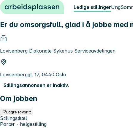
Hopp til innhold
Ledige stillinger
Ung
Somm
Er du omsorgsfull, glad i å jobbe med m
Lovisenberg Diakonale Sykehus Serviceavdelingen
Lovisenberggt. 17, 0440 Oslo
Stillingsannonsen er inaktiv.
Om jobben
Lagre favoritt
Stillingstittel
Portør - helgestilling