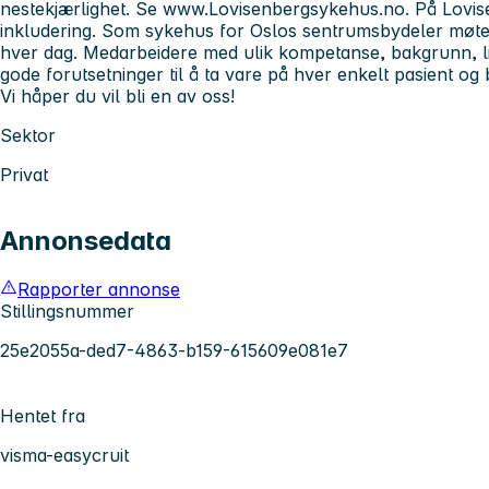
nestekjærlighet. Se www.Lovisenbergsykehus.no. På Lovis
inkludering. Som sykehus for Oslos sentrumsbydeler møter
hver dag. Medarbeidere med ulik kompetanse, bakgrunn, liv
gode forutsetninger til å ta vare på hver enkelt pasient og 
Vi håper du vil bli en av oss!
Sektor
Privat
Annonsedata
Rapporter annonse
Stillingsnummer
25e2055a-ded7-4863-b159-615609e081e7
Hentet fra
visma-easycruit