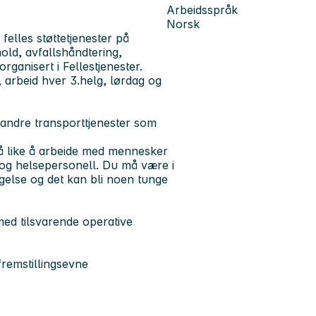
Arbeidsspråk
Norsk
felles støttetjenester på
old, avfallshåndtering,
rganisert i Fellestjenester.
g, arbeid hver 3.helg, lørdag og
andre transporttjenester som
 må like å arbeide med mennesker
 og helsepersonell. Du må være i
gelse og det kan bli noen tunge
med tilsvarende operative
remstillingsevne