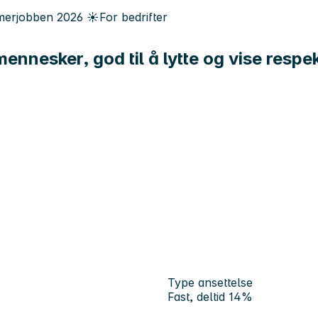
erjobben
2026
☀️
For bedrifter
ennesker, god til å lytte og vise respe
Type ansettelse
Fast, deltid 14%