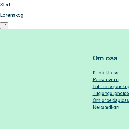
Sted
Lørenskog
Om oss
Kontakt oss
Personvern
Informasjonskap
Tilgjengelighets
Om
arbeidsplas
Nettstedkart