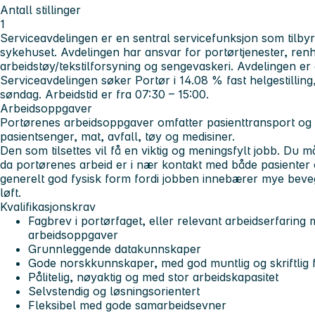
Antall stillinger
1
Serviceavdelingen er en sentral servicefunksjon som tilbyr 
sykehuset. Avdelingen har ansvar for portørtjenester, renh
arbeidstøy/tekstilforsyning og sengevaskeri. Avdelingen er o
Serviceavdelingen søker
Portør i 14.08 % fast helgestillin
søndag.
Arbeidstid er fra 07:30 – 15:00.
Arbeidsoppgaver
Portørenes arbeidsoppgaver omfatter pasienttransport og 
pasientsenger, mat, avfall, tøy og medisiner.
Den som tilsettes vil få en viktig og meningsfylt jobb. Du
da portørenes arbeid er i nær kontakt med både pasienter
generelt god fysisk form fordi jobben innebærer mye beve
løft.
Kvalifikasjonskrav
Fagbrev i portørfaget, eller relevant arbeidserfaring 
arbeidsoppgaver
Grunnleggende datakunnskaper
Gode norskkunnskaper, med god muntlig og skriftlig f
Pålitelig, nøyaktig og med stor arbeidskapasitet
Selvstendig og løsningsorientert
Fleksibel med gode samarbeidsevner