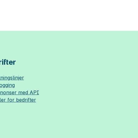
ifter
ningslinjer
logging
nnonser med API
ler for bedrifter