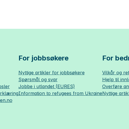
For jobbsøkere
For bedr
Nyttige artikler for jobbsøkere
Vilkår og ret
Spørsmål og svar
Hjelp til inn
sler
Jobbe i utlandet (EURES)
Overføre a
erklæring
Information to refugees from Ukraine
Nyttige artik
sen.no