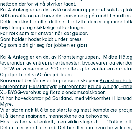
nettopp derfor vi nå styrker laget.
Kai & Anlegg er en del av
Kronsteingruppen
– et solid og l
300 ansatte og en forventet omsetning på rundt 1,5 milliar
Dette er ikke for alle, dette er for tøffe damer og mannfolk
høyt tempo og skikkelige utfordringer.
For folk som tar ansvar når det gjelder.
Som holder hodet kaldt under press.
Og som aldri gir seg før jobben er gjort.
Kai & Anlegg er en del av Kronsteingruppen, Midtre Håloga
leverandør av entreprenørtjenester, byggevarer og eiendom
I 2026 er vi nærmere 300 ansatte og forventer en omsetnin
Og i fjor feiret vi 60 års jubileum.
Konsernet består av entreprenørselskapene
Kronstein Ent
Entreprenør
,
Harstadbygg Entreprenør
,
Kai og Anlegg Entr
XL-BYGG-varehus og flere eiendomsselskaper.
Vi har hovedkontor på Sortland, med virksomhet i Harstad
Myre.
Vi er store nok til å ta de største og mest komplekse prosj
til å kjenne regionen, menneskene og behovene.
Hos oss har vi et enkelt, men viktig slagord: 'Folk er alt.
Det er mer enn bare ord. Det handler om hvordan vi leder,