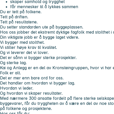
skaper samhold og trygghet
får mennesker til å lykkes sammen
Du er tett på folkene.
Tett på driften.
Tett på resultatene.
Du setter standarden ute på byggeplassen.
Hos oss jobber det ekstremt dyktige fagfolk med stolthet i ar
Din viktigste jobb er å bygge laget videre.
Vi bygger med stolthet.
Vi stiller høye krav til kvalitet.
Og vi leverer det vi lover.
Det er sånn vi bygger sterke prosjekter.
Og sterke lag.
Kai og Anlegg er en del av Kronsteingruppen, hvor vi har e
Folk er alt.
Det er mer enn bare ord for oss.
Det handler om hvordan vi bygger lag.
Hvordan vi leder.
Og hvordan vi skaper resultater.
Med nærmere 300 ansatte fordelt på flere sterke selskape
byggevarer, får du tryggheten av å være en del av noe sto
på folkene og prosjektene.
Hos oss får du: