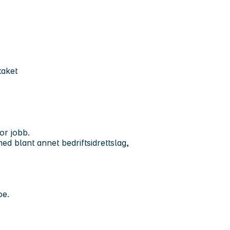
taket
or jobb.
 med blant annet bedriftsidrettslag,
oe.