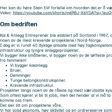
Her kan du høre Stein Elif fortelle om hvordan det er å v
Video:
https://youtube.com/shorts/m69BJ-XbYDA?si=1eu
Om bedriften
Kai & Anlegg Entreprenør ble etablert på Sortland i 1987,
noen av de mest krevende prosjektene i Nord-Norge.
I dag er vi rundt 40 dyktige ansatte med høy fagkompetans
infrastruktur og tyngre anleggsprosjekter.
Vi bygger ikke småtterier, vi bygger noen av de tøffeste pr
fra himmelen!
Vi bygger kaianlegg.
Bruer.
Demninger.
Tunge betongkonstruksjoner.
Krevende infrastruktur.
Prosjekter langs noen av de råeste og mest værutsatte kystl
Som oftest kjører vi bil til jobb, men det hender at vi må t
komme oss frem.
Det sier litt om prosjektene våre.
Vi har solid økonomi, høy aktivitet og en ordrereserve som 