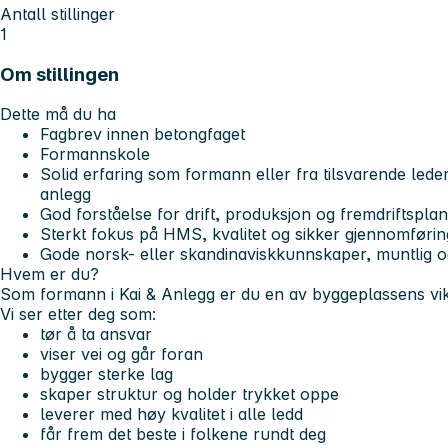
Antall stillinger
1
Om stillingen
Dette må du ha
Fagbrev innen betongfaget
Formannskole
Solid erfaring som formann eller fra tilsvarende lede
anlegg
God forståelse for drift, produksjon og fremdriftspla
Sterkt fokus på HMS, kvalitet og sikker gjennomførin
Gode norsk- eller skandinaviskkunnskaper, muntlig og 
Hvem er du?
Som formann i Kai & Anlegg er du en av byggeplassens vikt
Vi ser etter deg som:
tør å ta ansvar
viser vei og går foran
bygger sterke lag
skaper struktur og holder trykket oppe
leverer med høy kvalitet i alle ledd
får frem det beste i folkene rundt deg