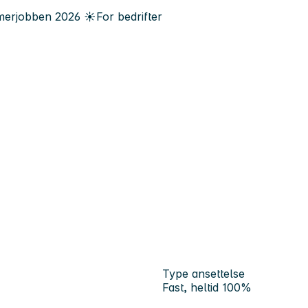
erjobben
2026
☀️
For bedrifter
Type ansettelse
Fast, heltid 100%