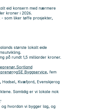
okalt eid konsern med nærmere
der kroner i 2026.
 - som liker tøffe prosjekter,
lands største lokalt eide
sutvikling.
g på rundt 1,5 milliarder kroner.
reprenør
,
Sortland
eprenør
og
SE Byggservice
, fem
, Hadsel, Kvæfjord, Evenskjerog
ektene. Samtidig er vi lokale nok
'
 og hvordan vi bygger lag, og