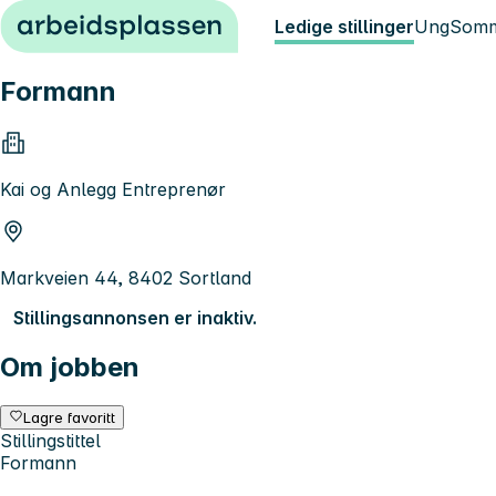
Hopp til innhold
Ledige stillinger
Ung
Somm
Formann
Kai og Anlegg Entreprenør
Markveien 44, 8402 Sortland
Stillingsannonsen er inaktiv.
Om jobben
Lagre favoritt
Stillingstittel
Formann