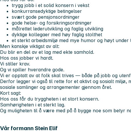
trygg jobb i et solid konsern i vekst
konkurransedyktige betingelser
svært gode pensjonsordninger
gode helse- og forsikringsordninger
målrettet lederutvikling og faglig utvikling
dyktige kollegaer med høy faglig stolthet
et sterkt arbeidsmiljø med mye humor og høyt under 
Men kanskje viktigst av alt:
Du blir en del av et lag med ekte samhold.
Hos oss jobber vi hardt.
Vi stiller krav.
Og vi spiller hverandre gode.
Vi er opptatt av at folk skal trives — både på jobb og utenf
Derfor legger vi også til rette for et aktivt og sosialt miljø,
sosiale samlinger og arrangementer gjennom året.
Kort sagt:
Hos oss får du tryggheten i et stort konsern.
Samhørigheten i et sterkt lag.
Og muligheten til å være med på å bygge noe som betyr n
Vår formann Stein Elif