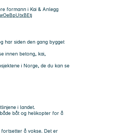
ære formann i Kai & Anlegg
QwOeBpUtxBEtj
 og har siden den gang bygget
e innen betong, kai,
osjektene i Norge, de du kan se
injene i landet.
a både båt og helikopter for å
fortsetter å vokse. Det er