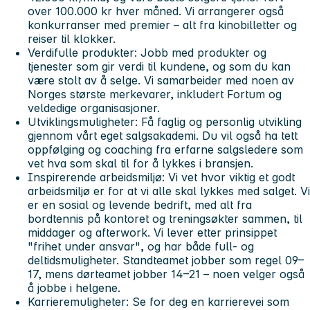
over 100.000 kr hver måned. Vi arrangerer også
konkurranser med premier – alt fra kinobilletter og
reiser til klokker.
Verdifulle produkter:
Jobb med produkter og
tjenester som gir verdi til kundene, og som du kan
være stolt av å selge. Vi samarbeider med noen av
Norges største merkevarer, inkludert Fortum og
veldedige organisasjoner.
Utviklingsmuligheter:
Få faglig og personlig utvikling
gjennom vårt eget salgsakademi. Du vil også ha tett
oppfølging og coaching fra erfarne salgsledere som
vet hva som skal til for å lykkes i bransjen.
Inspirerende arbeidsmiljø:
Vi vet hvor viktig et godt
arbeidsmiljø er for at vi alle skal lykkes med salget. Vi
er en sosial og levende bedrift, med alt fra
bordtennis på kontoret og treningsøkter sammen, til
middager og afterwork. Vi lever etter prinsippet
"frihet under ansvar"
, og har både full- og
deltidsmuligheter. Standteamet jobber som regel 09–
17, mens dørteamet jobber 14–21 – noen velger også
å jobbe i helgene.
Karrieremuligheter:
Se for deg en karrierevei som