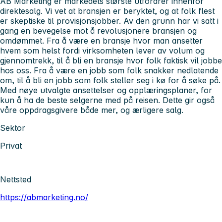
AB Marketing er markedets største utfordrer innenfor
direktesalg. Vi vet at bransjen er beryktet, og at folk flest
er skeptiske til provisjonsjobber. Av den grunn har vi satt i
gang en bevegelse mot å revolusjonere bransjen og
omdømmet. Fra å være en bransje hvor man ansetter
hvem som helst fordi virksomheten lever av volum og
gjennomtrekk, til å bli en bransje hvor folk faktisk vil jobbe
hos oss. Fra å være en jobb som folk snakker nedlatende
om, til å bli en jobb som folk steller seg i kø for å søke på.
Med nøye utvalgte ansettelser og opplæringsplaner, for
kun å ha de beste selgerne med på reisen. Dette gir også
våre oppdragsgivere både mer, og ærligere salg.
Sektor
Privat
Nettsted
https://abmarketing.no/