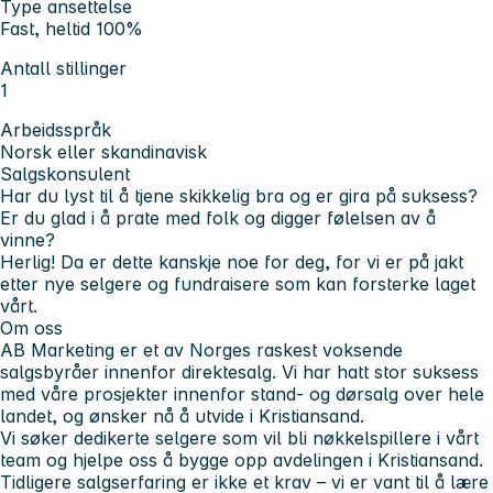
Type ansettelse
Fast, heltid 100%
Antall stillinger
1
Arbeidsspråk
Norsk eller skandinavisk
Salgskonsulent
Har du lyst til å tjene skikkelig bra og er gira på suksess?
Er du glad i å prate med folk og digger følelsen av å
vinne?
Herlig! Da er dette kanskje noe for deg, for vi er på jakt
etter nye selgere og fundraisere som kan forsterke laget
vårt.
Om oss
AB Marketing er et av Norges raskest voksende
salgsbyråer innenfor direktesalg. Vi har hatt stor suksess
med våre prosjekter innenfor stand- og dørsalg over hele
landet, og ønsker nå å utvide i Kristiansand.
Vi søker dedikerte selgere som vil bli nøkkelspillere i vårt
team og hjelpe oss å bygge opp avdelingen i Kristiansand.
Tidligere salgserfaring er ikke et krav – vi er vant til å lære