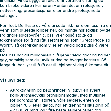
til ansikt, vil du bygge en ekstremt verdifull erfaring du
kan bruke videre i karrieren – enten det er i relasjoner,
nettverking, presentasjoner eller andre profesjonelle
settinger.
Fun fact:
De fleste av våre ansatte fikk høre om oss fra en
venn som allerede jobber her, og mange har faktisk byttet
fra andre salgsbyråer til oss. Vi er også stolte og
takknemlige for å ha fått sertifisering som
"Great Place To
Work"
, så det virker som vi er en veldig god plass å være
på.
Hos oss har du muligheten til å tjene veldig godt og ha det
gøy, samtidig som du utvikler deg og bygger karriere. Så
lenge du har lyst til å få det til, hjelper vi deg å komme dit.
Vi tilbyr deg:
Attraktiv lønn og belønninger:
Vi tilbyr en svært
konkurransedyktig provisjonsmodell med mulighet
for garantilønn i starten. Våre selgere, enten de
jobber full- eller deltid, har en gjennomsnittslønn på
42.000 kr/mnd, og våre beste selgere tjener fort