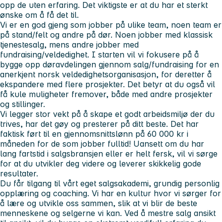
opp de uten erfaring. Det viktigste er at du har et sterkt
ønske om å få det til.
Vi er en god gjeng som jobber på ulike team, noen team er
på stand/felt og andre på dør. Noen jobber med klassisk
tjenestesalg, mens andre jobber med
fundraising/veldedighet. I starten vil vi fokusere på å
bygge opp døravdelingen gjennom salg/fundraising for en
anerkjent norsk veldedighetsorganisasjon, for deretter å
ekspandere med flere prosjekter. Det betyr at du også vil
få kule muligheter fremover, både med andre prosjekter
og stillinger.
Vi legger stor vekt på å skape et godt arbeidsmiljø der du
trives, har det gøy og presterer på ditt beste. Det har
faktisk ført til en gjennomsnittslønn på 60 000 kr i
måneden for de som jobber fulltid! Uansett om du har
lang fartstid i salgsbransjen eller er helt fersk, vil vi sørge
for at du utvikler deg videre og leverer skikkelig gode
resultater.
Du får tilgang til vårt eget salgsakademi, grundig personlig
opplæring og coaching. Vi har en kultur hvor vi sørger for
å lære og utvikle oss sammen, slik at vi blir de beste
menneskene og selgerne vi kan. Ved å mestre salg ansikt