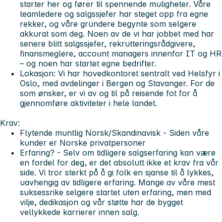
starter her og fører til spennende muligheter. Våre
teamledere og salgssjefer har steget opp fra egne
rekker, og våre gründere begynte som selgere
akkurat som deg. Noen av de vi har jobbet med har
senere blitt salgssjefer, rekrutteringsrådgivere,
finansmeglere, account managers innenfor IT og HR
– og noen har startet egne bedrifter.
Lokasjon:
Vi har hovedkontoret sentralt ved Helsfyr i
Oslo, med avdelinger i Bergen og Stavanger. For de
som ønsker, er vi av og til på reisende fot for å
gjennomføre aktiviteter i hele landet.
Krav:
Flytende muntlig Norsk/Skandinavisk -
Siden våre
kunder er Norske privatpersoner
Erfaring?
- Selv om tidligere salgserfaring kan være
en fordel for deg, er det absolutt ikke et krav fra vår
side. Vi tror sterkt på å gi folk en sjanse til å lykkes,
uavhengig av tidligere erfaring. Mange av våre mest
suksessrike selgere startet uten erfaring, men med
vilje, dedikasjon og vår støtte har de bygget
vellykkede karrierer innen salg.