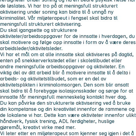
de løslates. Vi har tro på at meningsfull strukturert
aktivisering under soning kan bidra til å unngå ny
kriminalitet. Vår miljøterapeut i fengsel skal bidra til
meningsfull strukturert aktivisering.
Du skal igangsette og strukturere
aktiviteter/arbeidsoppgaver for de innsatte i hverdagen, du
skal motivere og følge opp innsatte i form av å være deres
arbeidsleder/aktivitetsleder.
Vi har et mål om at alle innsatte skal aktiviseres på dagtid,
enten på snekkerverkstedet eller i skoletilbudet eller
andre meningsfulle arbeidsoppgaver og aktiviteter. En
viktig del av ditt arbeid blir å motivere innsatte til å delta i
arbeids- og aktivitetstilbudet, som er en del av
aktivitetsplikten i kriminalomsorgen. Den som blir ansatt
skal bidra til å forebygge isolasjonsskader og sørge for at
innsatte får meningsfull menneskelig kontakt hver dag.
Du kan påvirke den strukturerte aktivisering ved å bruke
din kompetanse og din kreativitet innenfor de rammene og
de lokalene vi har. Dette kan være aktiviteter innenfor ulikt
håndverk, fysisk trening, ADL ferdigheter, huslige
gjøremål, kreativt virke med mer.
Vi leter etter en miljøterapeut som kjenner seg igjen i det å