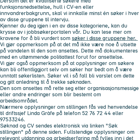
Dersom det er kvalifiserte søkere med
funksjonsnedsettelse, hull i CV-en eller
innvandrerbakgrunn, skal vi innkalle minst én søker i hver
av disse gruppene til intervju.
Kjenner du deg igjen i en av disse kategoriene, kan du
krysse av i jobbsøkerportalen vår. Du kan lese mer om
kravene for å bli vurdert som
søker i disse gruppene her.
Vi gjør oppmerksom på at det må ikke være noe å utsette
på vandelen til den som ansettes. Dette må dokumenteres
med en uttømmende politiattest forut for ansettelse.
Vi gjør også oppmerksom på at opplysninger om søkere
kan bli offentliggjort selv om søker har bedt om å være
unntatt søkerlisten. Søker vil i så fall bli varslet om dette
og gitt anledning til å trekke søknaden.
Den som ansettes må rette seg etter organisasjonsmessige
eller andre endringer som blir bestemt om
arbeidsområdet.
Nærmere opplysninger om stillingen fås ved henvendelse
til driftssjef Linda Gràfe på telefon 52 76 72 44 eller
97533246.
Søknad og CV sendes elektronisk via linken "Søk
stillingen" på denne siden. Fullstendige opplysninger om
relevant utdanning og arbeidserfaring må fylles inn i det