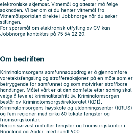
elektroniske skjemaet. Vitnemål og attester må følge
søknaden. Vi ber om at du henter vitnemål fra
Vitnemålsportalen direkte i Jobbnorge når du søker
stillingen.
For spørsmål om elektronisk utfylling av CV kan
Jobbnorge kontaktes på 75 54 22 20.
Om bedriften
Kriminalomsorgens samfunnsoppdrag er å gjennomføre
varetektsfengsling og straffereaksjoner på en måte som er
betryggende for samfunnet og som motvirker straffbare
handlinger. Målet vårt er at den domfelte etter soning skal
velge å leve et kriminalitetsfritt liv. Kriminalomsorgen
består av Kriminalomsorgsdirektoratet (KDI),
Kriminalomsorgens høyskole og utdanningssenter (KRUS)
og fem regioner med cirka 60 lokale fengsler og
friomsorgskontor.
Region sørvest omfatter fengsler og friomsorgskontor i
Rogaland og Agder, med rundt 900