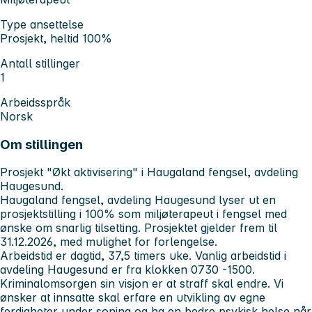
Type ansettelse
Prosjekt, heltid 100%
Antall stillinger
1
Arbeidsspråk
Norsk
Om stillingen
Prosjekt "Økt aktivisering" i Haugaland fengsel, avdeling
Haugesund.
Haugaland fengsel, avdeling Haugesund lyser ut en
prosjektstilling i 100% som
miljøterapeut i fengsel
med
ønske om snarlig tilsetting. Prosjektet gjelder frem til
31.12.2026, med mulighet for forlengelse.
Arbeidstid er dagtid, 37,5 timers uke. Vanlig arbeidstid i
avdeling Haugesund er fra klokken 0730 -1500.
Kriminalomsorgen sin visjon er at straff skal endre. Vi
ønsker at innsatte skal erfare en utvikling av egne
ferdigheter under soning og ha en bedre psykisk helse når