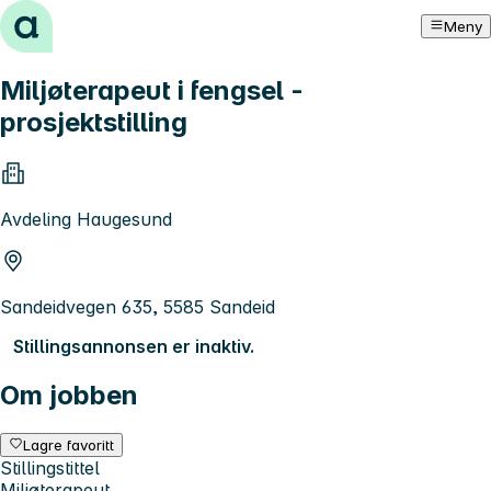
Hopp til innhold
Meny
Miljøterapeut i fengsel -
prosjektstilling
Avdeling Haugesund
Sandeidvegen 635, 5585 Sandeid
Stillingsannonsen er inaktiv.
Om jobben
Lagre favoritt
Stillingstittel
Miljøterapeut