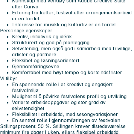
Kunnskap med verktøy som Adobe Creative Suite
eller Canva
Erfaring fra kultur, festival eller arrangementsarbeid
er en fordel
Interesse for musikk og kulturliv er en fordel
Personlige egenskaper
Kreativ, initiativrik og idérik
Strukturert og god på planlegging
Selvstendig, men også god i samarbeid med frivillige,
artister og partnere
Fleksibel og løsningsorientert
Gjennomføringsevne
Komfortabel med høyt tempo og korte tidsfrister
Vi tilbyr
En spennende rolle i et kreativt og engasjert
festivalmiljø
Mulighet til å påvirke festivalens profil og utvikling
Varierte arbeidsoppgaver og stor grad av
selvstendighet
Fleksibilitet i arbeidstid, med sesongvariasjoner
En sentral rolle i gjennomføringen av festivalen
Stillingsprosent:
50 %. Stillingen krever tilstedeværelse
minimum fire dager i uken, ellers fleksibel arbeidstid.