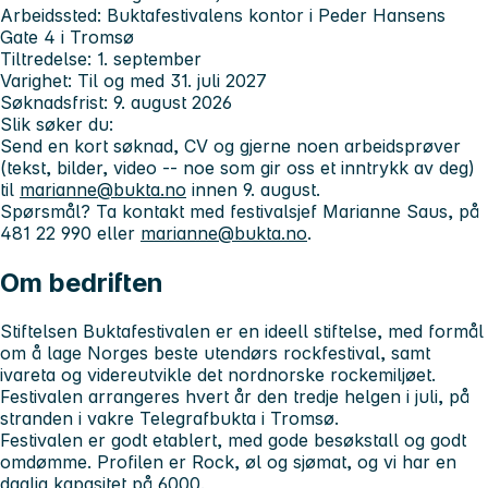
Arbeidssted:
Buktafestivalens kontor i Peder Hansens
Gate 4 i Tromsø
Tiltredelse:
1. september
Varighet:
Til og med 31. juli 2027
Søknadsfrist:
9. august 2026
Slik søker du:
Send en kort søknad, CV og gjerne noen arbeidsprøver
(tekst, bilder, video -- noe som gir oss et inntrykk av deg)
til
marianne@bukta.no
innen 9. august.
Spørsmål? Ta kontakt med festivalsjef Marianne Saus, på
481 22 990 eller
marianne@bukta.no
.
Om bedriften
Stiftelsen Buktafestivalen er en ideell stiftelse, med formål
om å lage Norges beste utendørs rockfestival, samt
ivareta og videreutvikle det nordnorske rockemiljøet.
Festivalen arrangeres hvert år den tredje helgen i juli, på
stranden i vakre Telegrafbukta i Tromsø.
Festivalen er godt etablert, med gode besøkstall og godt
omdømme. Profilen er Rock, øl og sjømat, og vi har en
daglig kapasitet på 6000.