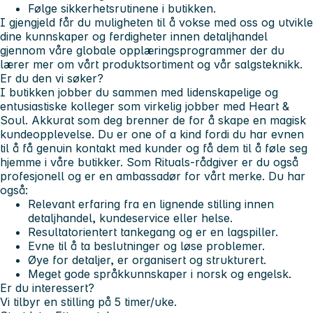
Følge sikkerhetsrutinene i butikken.
I gjengjeld får du muligheten til å vokse med oss og utvikle
dine kunnskaper og ferdigheter innen detaljhandel
gjennom våre globale opplæringsprogrammer der du
lærer mer om vårt produktsortiment og vår salgsteknikk.
Er du den vi søker?
I butikken jobber du sammen med lidenskapelige og
entusiastiske kolleger som virkelig jobber med Heart &
Soul. Akkurat som deg brenner de for å skape en magisk
kundeopplevelse. Du er one of a kind fordi du har evnen
til å få genuin kontakt med kunder og få dem til å føle seg
hjemme i våre butikker. Som Rituals-rådgiver er du også
profesjonell og er en ambassadør for vårt merke. Du har
også:
Relevant erfaring fra en lignende stilling innen
detaljhandel, kundeservice eller helse.
Resultatorientert tankegang og er en lagspiller.
Evne til å ta beslutninger og løse problemer.
Øye for detaljer, er organisert og strukturert.
Meget gode språkkunnskaper i norsk og engelsk.
Er du interessert?
Vi tilbyr en stilling på
5
timer/uke.