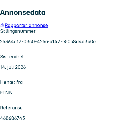
Annonsedata
Rapporter annonse
Stillingsnummer
25364a17-03c0-425a-a147-e50a8d4d3b0e
Sist endret
14. juli 2026
Hentet fra
FINN
Referanse
468686745