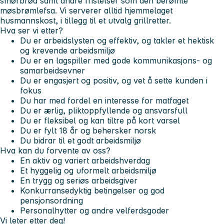
smørbrød samt andre fristelser som den berømte
møsbrømlefsa. Vi serverer alltid hjemmelaget
husmannskost, i tillegg til et utvalg grillretter.
Hva ser vi etter?
Du er arbeidslysten og effektiv, og takler et hektisk
og krevende arbeidsmiljø
Du er en lagspiller med gode kommunikasjons- og
samarbeidsevner
Du er engasjert og positiv, og vet å sette kunden i
fokus
Du har med fordel en interesse for matfaget
Du er ærlig, pliktoppfyllende og ansvarsfull
Du er fleksibel og kan tiltre på kort varsel
Du er fylt 18 år og behersker norsk
Du bidrar til et godt arbeidsmiljø
Hva kan du forvente av oss?
En aktiv og variert arbeidshverdag
Et hyggelig og uformelt arbeidsmiljø
En trygg og seriøs arbeidsgiver
Konkurransedyktig betingelser og god
pensjonsordning
Personalhytter og andre velferdsgoder
Vi leter etter deg!