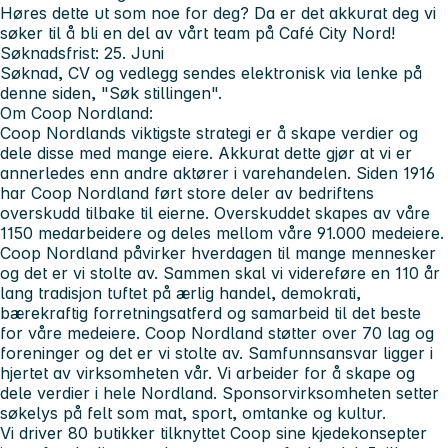
Høres dette ut som noe for deg? Da er det akkurat deg vi
søker til å bli en del av vårt team på Café City Nord!
Søknadsfrist: 25. Juni
Søknad, CV og vedlegg sendes elektronisk via lenke på
denne siden, "Søk stillingen".
Om Coop Nordland:
Coop Nordlands viktigste strategi er å skape verdier og
dele disse med mange eiere. Akkurat dette gjør at vi er
annerledes enn andre aktører i varehandelen. Siden 1916
har Coop Nordland ført store deler av bedriftens
overskudd tilbake til eierne. Overskuddet skapes av våre
1150 medarbeidere og deles mellom våre 91.000 medeiere.
Coop Nordland påvirker hverdagen til mange mennesker
og det er vi stolte av. Sammen skal vi videreføre en 110 år
lang tradisjon tuftet på ærlig handel, demokrati,
bærekraftig forretningsatferd og samarbeid til det beste
for våre medeiere. Coop Nordland støtter over 70 lag og
foreninger og det er vi stolte av. Samfunnsansvar ligger i
hjertet av virksomheten vår. Vi arbeider for å skape og
dele verdier i hele Nordland. Sponsorvirksomheten setter
søkelys på felt som mat, sport, omtanke og kultur.
Vi driver 80 butikker tilknyttet Coop sine kjedekonsepter