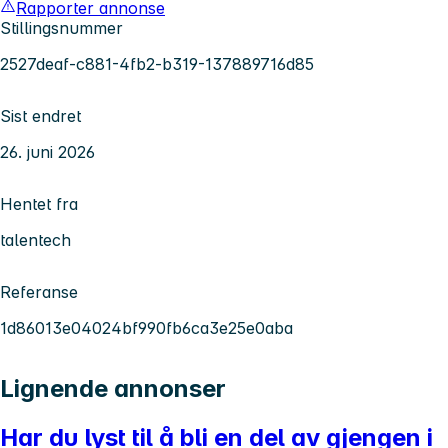
Rapporter annonse
Stillingsnummer
2527deaf-c881-4fb2-b319-137889716d85
Sist endret
26. juni 2026
Hentet fra
talentech
Referanse
1d86013e04024bf990fb6ca3e25e0aba
Lignende annonser
Har du lyst til å bli en del av gjengen i