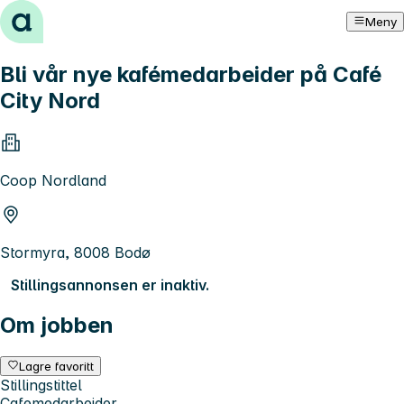
Hopp til innhold
Meny
Bli vår nye kafémedarbeider på Café
City Nord
Coop Nordland
Stormyra, 8008 Bodø
Stillingsannonsen er inaktiv.
Om jobben
Lagre favoritt
Stillingstittel
Cafemedarbeider