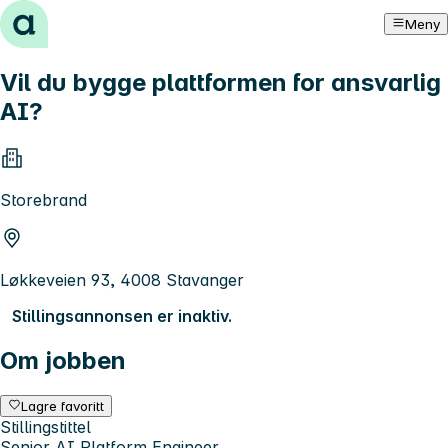
Hopp til innhold
Meny
Vil du bygge plattformen for ansvarlig
AI?
Storebrand
Løkkeveien 93, 4008 Stavanger
Stillingsannonsen er inaktiv.
Om jobben
Lagre favoritt
Stillingstittel
Senior AI Platform Engineer