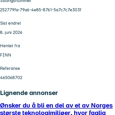
Stillingsnummer
252779fa-79a6-4e85-8761-5a7c7c7e303f
Sist endret
8. juni 2026
Hentet fra
FINN
Referanse
465068702
Lignende annonser
Ønsker du å bli en del av et av Norges
største teknologimiljøer, hvor faglig