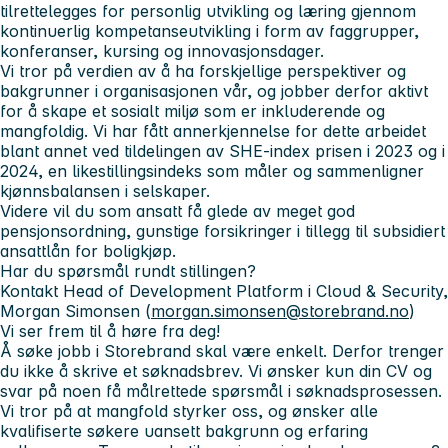
tilrettelegges for personlig utvikling og læring gjennom
kontinuerlig kompetanseutvikling i form av faggrupper,
konferanser, kursing og innovasjonsdager.
Vi tror på verdien av å ha forskjellige perspektiver og
bakgrunner i organisasjonen vår, og jobber derfor aktivt
for å skape et sosialt miljø som er inkluderende og
mangfoldig. Vi har fått annerkjennelse for dette arbeidet
blant annet ved tildelingen av SHE-index prisen i 2023 og i
2024, en likestillingsindeks som måler og sammenligner
kjønnsbalansen i selskaper.
Videre vil du som ansatt få glede av meget god
pensjonsordning, gunstige forsikringer i tillegg til subsidiert
ansattlån for boligkjøp.
Har du spørsmål rundt stillingen?
Kontakt Head of Development Platform i Cloud & Security,
Morgan Simonsen (
morgan.simonsen@storebrand.no
)
Vi ser frem til å høre fra deg!
Å søke jobb i Storebrand skal være enkelt. Derfor trenger
du ikke å skrive et søknadsbrev. Vi ønsker kun din CV og
svar på noen få målrettede spørsmål i søknadsprosessen.
Vi tror på at mangfold styrker oss, og ønsker alle
kvalifiserte søkere uansett bakgrunn og erfaring