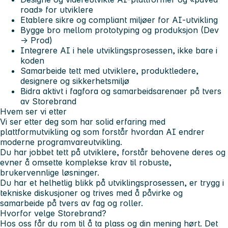
road» for utviklere
Etablere sikre og compliant miljøer for AI-utvikling
Bygge bro mellom prototyping og produksjon (Dev
→ Prod)
Integrere AI i hele utviklingsprosessen, ikke bare i
koden
Samarbeide tett med utviklere, produktledere,
designere og sikkerhetsmiljø
Bidra aktivt i fagfora og samarbeidsarenaer på tvers
av Storebrand
Hvem ser vi etter
Vi ser etter deg som har solid erfaring med
plattformutvikling og som forstår hvordan AI endrer
moderne programvareutvikling.
Du har jobbet tett på utviklere, forstår behovene deres og
evner å omsette komplekse krav til robuste,
brukervennlige løsninger.
Du har et helhetlig blikk på utviklingsprosessen, er trygg i
tekniske diskusjoner og trives med å påvirke og
samarbeide på tvers av fag og roller.
Hvorfor velge Storebrand?
Hos oss får du rom til å ta plass og din mening hørt. Det