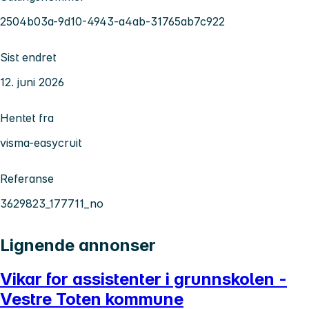
2504b03a-9d10-4943-a4ab-31765ab7c922
Sist endret
12. juni 2026
Hentet fra
visma-easycruit
Referanse
3629823_177711_no
Lignende annonser
Vikar for assistenter i grunnskolen -
Vestre Toten kommune