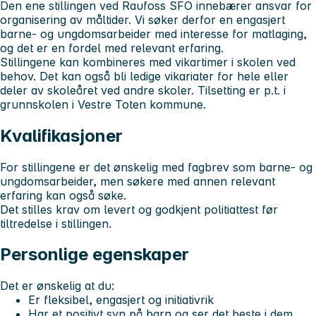
Den ene stillingen ved Raufoss SFO innebærer ansvar for
organisering av måltider. Vi søker derfor en engasjert
barne- og ungdomsarbeider med interesse for matlaging,
og det er en fordel med relevant erfaring.
Stillingene kan kombineres med vikartimer i skolen ved
behov. Det kan også bli ledige vikariater for hele eller
deler av skoleåret ved andre skoler. Tilsetting er p.t. i
grunnskolen i Vestre Toten kommune.
Kvalifikasjoner
For stillingene er det ønskelig med fagbrev som barne- og
ungdomsarbeider, men søkere med annen relevant
erfaring kan også søke.
Det stilles krav om levert og godkjent politiattest før
tiltredelse i stillingen.
Personlige egenskaper
Det er ønskelig at du:
Er fleksibel, engasjert og initiativrik
Har et positivt syn på barn og ser det beste i dem