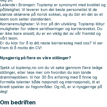
deg på.
Ledende i Bransjen:
Toptemp er synonymt med kvalitet og
pålitelighet. Vi leverer kun det beste personellet til de
største aktørene på norsk sokkel, og du blir en del av et
team som setter standarden.
Karrieremuligheter:
Vi tror på din utvikling. Toptemp tilbyr
muligheter for videre sertifiseringer og karrierevekst. Du
er ikke bare ansatt; du er en viktig del av vår fremtid og
vårt team.
Er du klar for å ta ditt neste karrieresteg med oss? Vi ser
frem til å motta din CV!
Nysgjerrig på flere av våre stillinger?
Sjekk ut toptemp.no om du vil søke gjennom flere ledige
stillinger, eller lese mer om hvordan du kan lande
drømmejobben. Vi har 30 års erfaring med å finne og
formidle talenter både nasjonalt og internasjonalt, til et
bredt spekter av fagområder. Og nå, er vi nysgjerrige på
deg!
Om bedriften