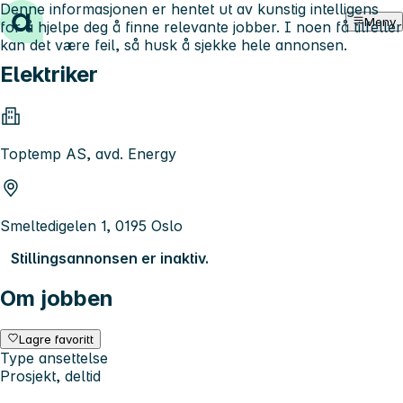
Denne informasjonen er hentet ut av kunstig intelligens
Hopp til innhold
Meny
for å hjelpe deg å finne relevante jobber. I noen få tilfeller
kan det være feil, så husk å sjekke hele annonsen.
Elektriker
Toptemp AS, avd. Energy
Smeltedigelen 1, 0195 Oslo
Stillingsannonsen er inaktiv.
Om jobben
Lagre favoritt
Type ansettelse
Prosjekt, deltid